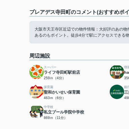
プレアデス寺田町のコメント(おすすめポイ
大阪市天王寺区近辺での物件情報：大好評のあの物
あるのもポイント。徒歩4分で駅にアクセスできる
周辺施設
スーパー
喫
ライフ寺田町駅前店
h
259ｍ（4分）
3
保育園
銀
聖和かいせい保育園
三
463ｍ（6分）
4
中学校
私立プール学院中学校
869ｍ（11分）