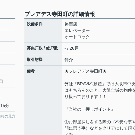
プレアデス寺田町の詳細情報
設備条件
路面店
エレベーター
オートロック
募集戸数 / 総戸数
- / 26戸
取引態様
仲介
備考
★プレアデス寺田町★
目
弊社『BRAVI不動産』では大阪市中
はもちろんのこと、大阪全域の物件
り扱っております！！
分
15分
『当社の一押しポイント』
情報の見方
①お部屋探しをする際の（不安な事
問に思う事）などをクリアにして頂
とを、