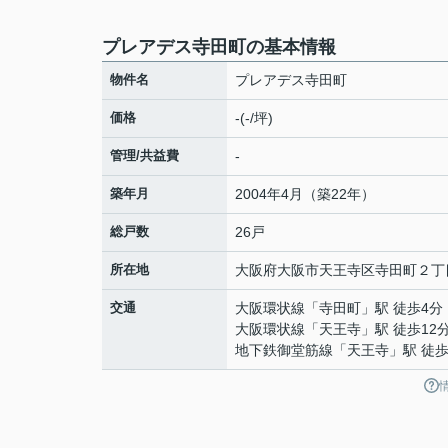
プレアデス寺田町の基本情報
物件名
プレアデス寺田町
価格
-(-/坪)
管理/共益費
-
築年月
2004年4月（築22年）
総戸数
26戸
所在地
大阪府
大阪市天王寺区
寺田町
２丁
交通
大阪環状線
「
寺田町
」駅 徒歩4分
大阪環状線
「
天王寺
」駅 徒歩12
地下鉄御堂筋線
「
天王寺
」駅 徒歩