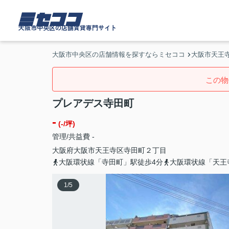
ミセココ
大阪市中央区の店舗賃貸専門サイト
大阪市中央区の店舗情報を探すならミセココ
大阪市天王寺
この物
プレアデス寺田町
-
(-/坪)
管理/共益費 -
大阪府
大阪市天王寺区
寺田町
２丁目
大阪環状線「寺田町」駅徒歩4分
大阪環状線「天王
1
/
5