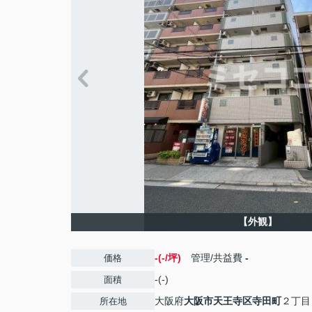
【外観】
-(-/坪)
管理/共益費
-
価格
-(-)
面積
大阪府
大阪市天王寺区
寺田町
２丁目
所在地