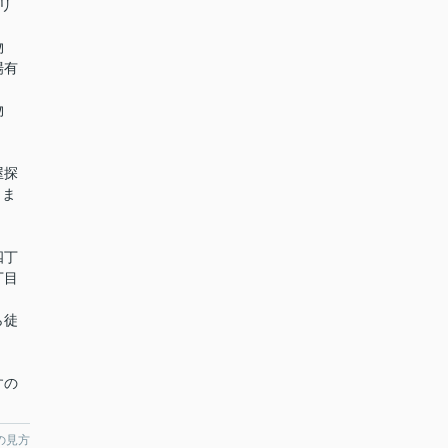
リ
物
場有
物
屋探
しま
四丁
丁目
】
徒
すの
の見方