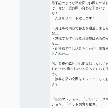
⑥下記のような審査面でお困りの場
は、ぜひ一度お問い合わせ下さいま
せ！！
入居をサポート致します！！
・お仕事の内容で審査を通過出来る
配...。
・無職でも借りれるお部屋はあるの
な...。
・他社様で申し込みをしたが、審査
とされた...。
⑦お客様が弊社でお部屋探しをして♪
しかった♪癒された♪と思ってもらえ
うな
接客と店内空間をモットーにして
ます。
「新築マンション」「デザイナーズ
ション」「ペット飼育可物件」