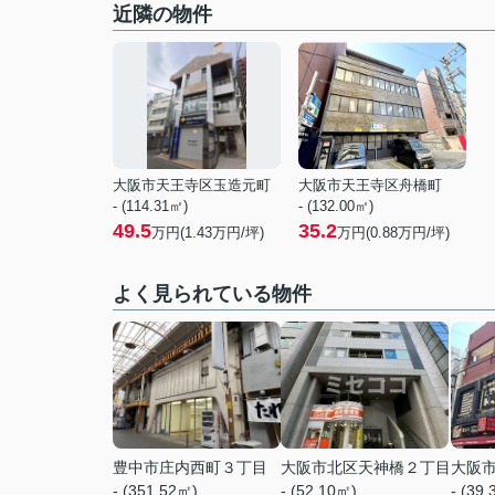
近隣の物件
大阪市天王寺区玉造元町
大阪市天王寺区舟橋町
- (114.31㎡)
- (132.00㎡)
49.5
35.2
万円(
1.43
万円/坪)
万円(
0.88
万円/坪)
よく見られている物件
豊中市庄内西町３丁目
大阪市北区天神橋２丁目
大阪
- (351.52㎡)
- (52.10㎡)
- (39