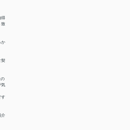
納得
ト致
っか
。
ご契
社の
が気
です
紹介