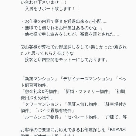
い合わせ下さいませ！！
入居をサポート致します！！
・お仕事の内容で審査を通過出来るか心配...。
・無職でも借りれるお部屋はあるのかな...。
・他社様で申し込みをしたが、審査を落とされた...。
⑦お客様が弊社でお部屋探しをして♪楽しかった♪癒され
た♪と思ってもらえるような
接客と店内空間をモットーにしております。
「新築マンション」「デザイナーズマンション」「ペッ
ト飼育可物件」
「敷金礼金0円物件」「新婚・ファミリー物件」「初期
費用抑えめ物件」
「タワーマンション」「保証人無し物件」「駐車場付き
物件」「バイク置場有物件」
「ルームシェア物件」「セパレート物件」「戸建て」等
お客様のご要望にお応えできるお部屋探しを『BRAVI不