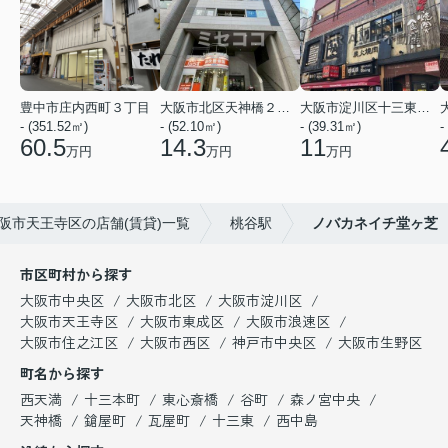
豊中市庄内西町３丁目
大阪市北区天神橋２丁目
大阪市淀川区十三東２丁目
- (351.52㎡)
- (52.10㎡)
- (39.31㎡)
-
60.5
14.3
11
万円
万円
万円
阪市天王寺区の店舗(賃貸)一覧
桃谷駅
ノバカネイチ堂ヶ芝
市区町村から探す
大阪市中央区
大阪市北区
大阪市淀川区
大阪市天王寺区
大阪市東成区
大阪市浪速区
大阪市住之江区
大阪市西区
神戸市中央区
大阪市生野区
町名から探す
西天満
十三本町
東心斎橋
谷町
森ノ宮中央
天神橋
鎗屋町
瓦屋町
十三東
西中島