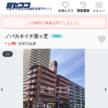
ミセココ
大阪市中央区の店舗賃貸専門サイト
この物件の募集は終了しました。
ノバカネイチ堂ヶ芝
空室0
-
(-/坪)
管理/共益費 -
1
/
2