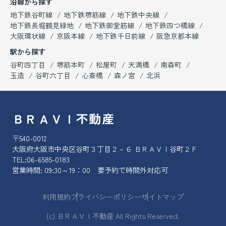
沿線から探す
地下鉄谷町線
地下鉄堺筋線
地下鉄中央線
地下鉄長堀鶴見緑地
地下鉄御堂筋線
地下鉄四つ橋線
大阪環状線
京阪本線
地下鉄千日前線
阪急京都本線
駅から探す
谷町四丁目
堺筋本町
松屋町
天満橋
南森町
玉造
谷町六丁目
心斎橋
森ノ宮
北浜
ＢＲＡＶＩ不動産
〒540-0012
大阪府大阪市中央区谷町３丁目２－６ ＢＲＡＶＩ谷町２Ｆ
TEL:
06-6585-0183
営業時間: 09:30～19：00 要予約で時間外対応可
利用規約
プライバシーポリシー
サイトマップ
(c) ＢＲＡＶＩ不動産 All Rights Reserved.