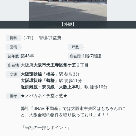
【外観】
- (-/坪) 管理/共益費 -
賃料
-
-
面積
坪数
築43年
1階/7階建
築年数
所在階
大阪府
大阪市天王寺区
堂ケ芝
２丁目
所在地
大阪環状線
「
桃谷
」駅 徒歩3分
交通
大阪環状線
「
鶴橋
」駅 徒歩11分
近鉄難波・奈良線
「
大阪上本町
」駅 徒歩16分
★ノバカネイチ堂ヶ芝★
備考
弊社『BRAVI不動産』では大阪市中央区はもちろんのこ
と、大阪全域の物件を取り扱っております！！
『当社の一押しポイント』