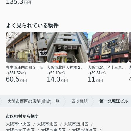
135.3
万円
よく見られている物件
豊中市庄内西町３丁目
大阪市北区天神橋２丁目
大阪市淀川区十三東２丁目
- (351.52㎡)
- (52.10㎡)
- (39.31㎡)
-
60.5
14.3
11
万円
万円
万円
大阪市西区の店舗(賃貸)一覧
四ツ橋駅
第一北堀江ビル
市区町村から探す
大阪市中央区
大阪市北区
大阪市淀川区
大阪市天王寺区
大阪市東成区
大阪市浪速区