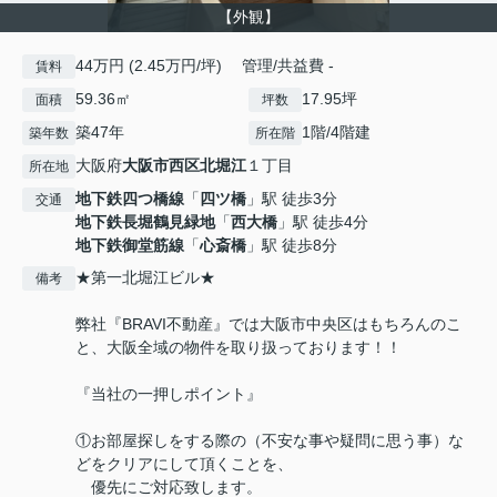
【外観】
44万円 (2.45万円/坪) 管理/共益費 -
賃料
59.36㎡
17.95坪
面積
坪数
築47年
1階/4階建
築年数
所在階
大阪府
大阪市西区
北堀江
１丁目
所在地
地下鉄四つ橋線
「
四ツ橋
」駅 徒歩3分
交通
地下鉄長堀鶴見緑地
「
西大橋
」駅 徒歩4分
地下鉄御堂筋線
「
心斎橋
」駅 徒歩8分
★第一北堀江ビル★
備考
弊社『BRAVI不動産』では大阪市中央区はもちろんのこ
と、大阪全域の物件を取り扱っております！！
『当社の一押しポイント』
①お部屋探しをする際の（不安な事や疑問に思う事）な
どをクリアにして頂くことを、
優先にご対応致します。