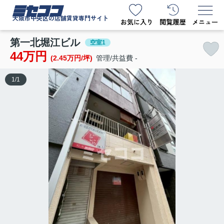
ミセココ
大阪市中央区の店舗賃貸専門サイト
第一北堀江ビル
空室1
44万円
(2.45万円/坪)
管理/共益費 -
1
/
1