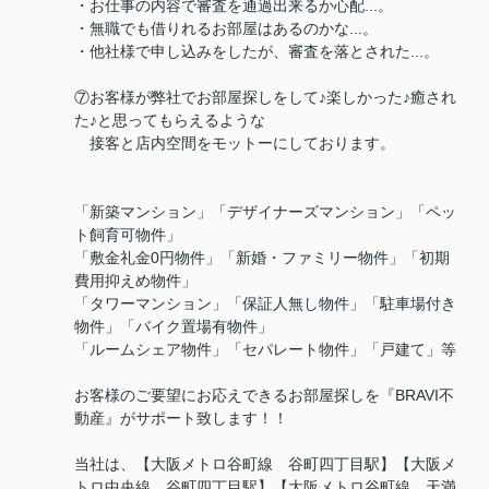
・お仕事の内容で審査を通過出来るか心配...。
・無職でも借りれるお部屋はあるのかな...。
・他社様で申し込みをしたが、審査を落とされた...。
⑦お客様が弊社でお部屋探しをして♪楽しかった♪癒され
た♪と思ってもらえるような
接客と店内空間をモットーにしております。
「新築マンション」「デザイナーズマンション」「ペッ
ト飼育可物件」
「敷金礼金0円物件」「新婚・ファミリー物件」「初期
費用抑えめ物件」
「タワーマンション」「保証人無し物件」「駐車場付き
物件」「バイク置場有物件」
「ルームシェア物件」「セパレート物件」「戸建て」等
お客様のご要望にお応えできるお部屋探しを『BRAVI不
動産』がサポート致します！！
当社は、【大阪メトロ谷町線 谷町四丁目駅】【大阪メ
トロ中央線 谷町四丁目駅】【大阪メトロ谷町線 天満