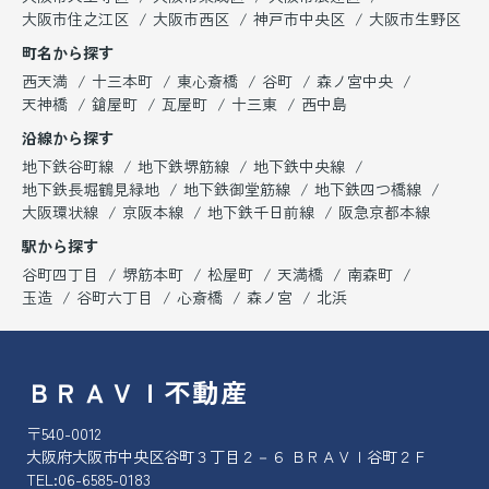
大阪市住之江区
大阪市西区
神戸市中央区
大阪市生野区
町名から探す
西天満
十三本町
東心斎橋
谷町
森ノ宮中央
天神橋
鎗屋町
瓦屋町
十三東
西中島
沿線から探す
地下鉄谷町線
地下鉄堺筋線
地下鉄中央線
地下鉄長堀鶴見緑地
地下鉄御堂筋線
地下鉄四つ橋線
大阪環状線
京阪本線
地下鉄千日前線
阪急京都本線
駅から探す
谷町四丁目
堺筋本町
松屋町
天満橋
南森町
玉造
谷町六丁目
心斎橋
森ノ宮
北浜
ＢＲＡＶＩ不動産
〒540-0012
大阪府大阪市中央区谷町３丁目２－６ ＢＲＡＶＩ谷町２Ｆ
TEL:
06-6585-0183