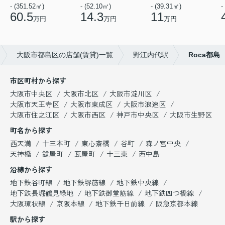
- (351.52㎡)
- (52.10㎡)
- (39.31㎡)
-
60.5
14.3
11
万円
万円
万円
大阪市都島区の店舗(賃貸)一覧
野江内代駅
Roca都島
市区町村から探す
大阪市中央区
大阪市北区
大阪市淀川区
大阪市天王寺区
大阪市東成区
大阪市浪速区
大阪市住之江区
大阪市西区
神戸市中央区
大阪市生野区
町名から探す
西天満
十三本町
東心斎橋
谷町
森ノ宮中央
天神橋
鎗屋町
瓦屋町
十三東
西中島
沿線から探す
地下鉄谷町線
地下鉄堺筋線
地下鉄中央線
地下鉄長堀鶴見緑地
地下鉄御堂筋線
地下鉄四つ橋線
大阪環状線
京阪本線
地下鉄千日前線
阪急京都本線
駅から探す