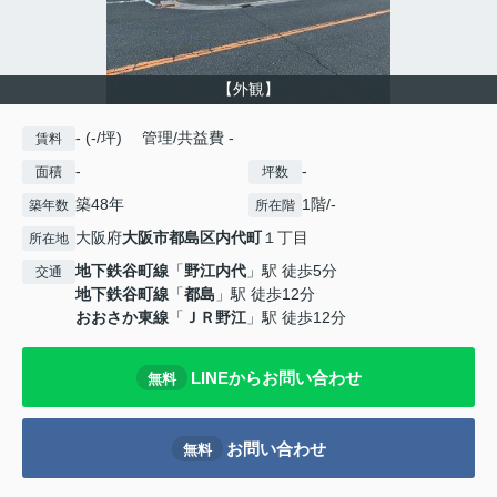
【外観】
- (-/坪) 管理/共益費 -
賃料
-
-
面積
坪数
築48年
1階/-
築年数
所在階
大阪府
大阪市都島区
内代町
１丁目
所在地
地下鉄谷町線
「
野江内代
」駅 徒歩5分
交通
地下鉄谷町線
「
都島
」駅 徒歩12分
おおさか東線
「
ＪＲ野江
」駅 徒歩12分
LINEからお問い合わせ
無料
お問い合わせ
無料