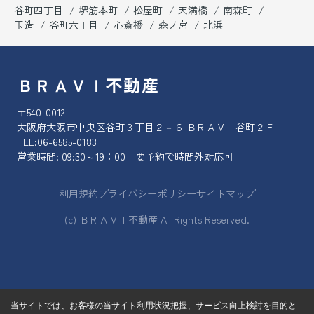
谷町四丁目
堺筋本町
松屋町
天満橋
南森町
玉造
谷町六丁目
心斎橋
森ノ宮
北浜
ＢＲＡＶＩ不動産
〒540-0012
大阪府大阪市中央区谷町３丁目２－６ ＢＲＡＶＩ谷町２Ｆ
TEL:
06-6585-0183
営業時間: 09:30～19：00 要予約で時間外対応可
利用規約
プライバシーポリシー
サイトマップ
(c) ＢＲＡＶＩ不動産 All Rights Reserved.
当サイトでは、お客様の当サイト利用状況把握、サービス向上検討を目的と