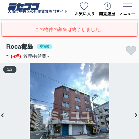
ミセココ
大阪市中央区の店舗賃貸専門サイト
この物件の募集は終了しました。
Roca都島
空室0
-
(-/坪)
管理/共益費 -
1
/
2