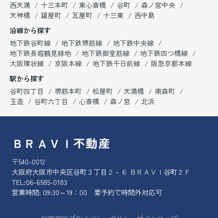
西天満
十三本町
東心斎橋
谷町
森ノ宮中央
天神橋
鎗屋町
瓦屋町
十三東
西中島
沿線から探す
地下鉄谷町線
地下鉄堺筋線
地下鉄中央線
地下鉄長堀鶴見緑地
地下鉄御堂筋線
地下鉄四つ橋線
大阪環状線
京阪本線
地下鉄千日前線
阪急京都本線
駅から探す
谷町四丁目
堺筋本町
松屋町
天満橋
南森町
玉造
谷町六丁目
心斎橋
森ノ宮
北浜
ＢＲＡＶＩ不動産
〒540-0012
大阪府大阪市中央区谷町３丁目２－６ ＢＲＡＶＩ谷町２Ｆ
TEL:
06-6585-0183
営業時間: 09:30～19：00 要予約で時間外対応可