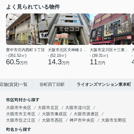
よく見られている物件
豊中市庄内西町３丁目
大阪市北区天神橋２丁目
大阪市淀川区十三東２丁目
- (351.52㎡)
- (52.10㎡)
- (39.31㎡)
-
60.5
14.3
11
万円
万円
万円
店舗(賃貸)一覧
谷町四丁目駅
ライオンズマンション東本町
市区町村から探す
大阪市中央区
大阪市北区
大阪市淀川区
大阪市天王寺区
大阪市東成区
大阪市浪速区
大阪市住之江区
大阪市西区
神戸市中央区
大阪市生野区
町名から探す