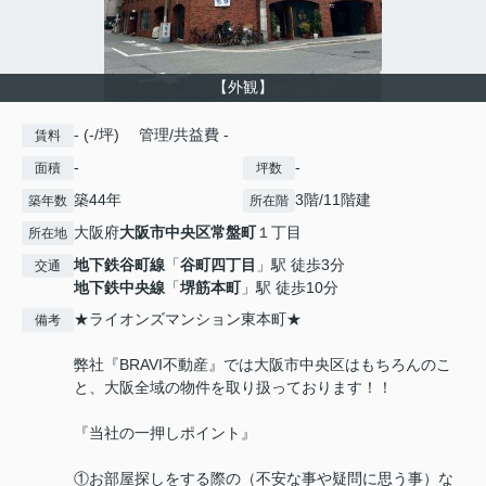
【外観】
- (-/坪) 管理/共益費 -
賃料
-
-
面積
坪数
築44年
3階/11階建
築年数
所在階
大阪府
大阪市中央区
常盤町
１丁目
所在地
地下鉄谷町線
「
谷町四丁目
」駅 徒歩3分
交通
地下鉄中央線
「
堺筋本町
」駅 徒歩10分
★ライオンズマンション東本町★
備考
弊社『BRAVI不動産』では大阪市中央区はもちろんのこ
と、大阪全域の物件を取り扱っております！！
『当社の一押しポイント』
①お部屋探しをする際の（不安な事や疑問に思う事）な