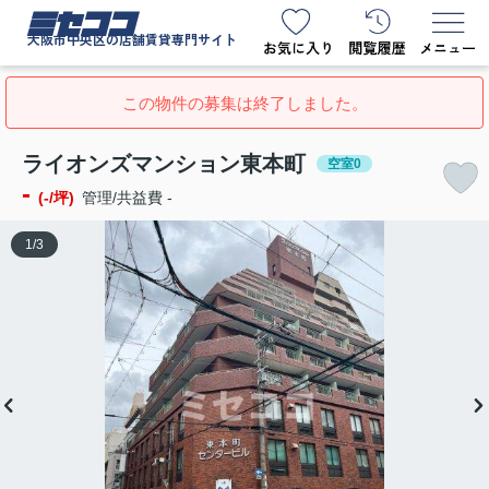
ミセココ
大阪市中央区の店舗賃貸専門サイト
この物件の募集は終了しました。
ライオンズマンション東本町
空室0
-
(-/坪)
管理/共益費 -
1
/
3