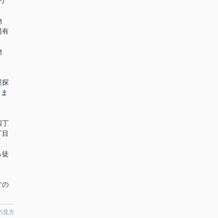
リ
物
場有
物
屋探
しま
四丁
丁目
】
徒
すの
の見方