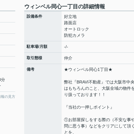
ウィンベル同心一丁目の詳細情報
設備条件
好立地
路面店
オートロック
防犯カメラ
駐車場/月額
-/-
取引態様
仲介
備考
★ウィンベル同心1丁目★
3分
弊社『BRAVI不動産』では大阪市中
分
はもちろんのこと、大阪全域の物件
り扱っております！！
情報の見方
『当社の一押しポイント』
①お部屋探しをする際の（不安な事
問に思う事）などをクリアにして頂
とを、