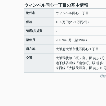
ウィンベル同心一丁目の基本情報
物件名
ウィンベル同心一丁目
価格
16.5万円(2.71万円/坪)
管理/共益費
-
築年月
2007年5月（築19年）
所在地
大阪府
大阪市北区
同心
１丁目
交通
大阪環状線
「
桜ノ宮
」駅 徒歩7分
地下鉄谷町線
「
南森町
」駅 徒歩1
東西線
「
大阪天満宮
」駅 徒歩10