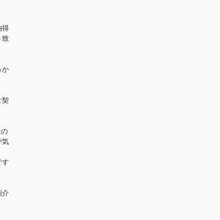
納得
ト致
っか
。
ご契
社の
が気
です
紹介