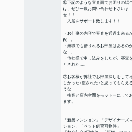
⑥下記のような審査面でお困りの場
は、ぜひ一度お問い合わせ下さいま
せ！！
入居をサポート致します！！
・お仕事の内容で審査を通過出来る
配...。
・無職でも借りれるお部屋はあるの
な...。
・他社様で申し込みをしたが、審査
とされた...。
⑦お客様が弊社でお部屋探しをして♪
しかった♪癒された♪と思ってもらえ
うな
接客と店内空間をモットーにして
ます。
「新築マンション」「デザイナーズ
ション」「ペット飼育可物件」