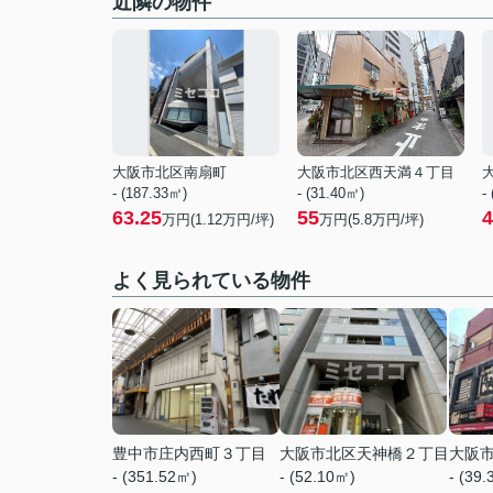
近隣の物件
大阪市北区南扇町
大阪市北区西天満４丁目
- (187.33㎡)
- (31.40㎡)
-
63.25
55
4
万円(
1.12
万円/坪)
万円(
5.8
万円/坪)
よく見られている物件
豊中市庄内西町３丁目
大阪市北区天神橋２丁目
大阪
- (351.52㎡)
- (52.10㎡)
- (39