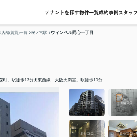
テナントを探す
物件一覧
成約事例
スタッ
ウィンベル同心一丁目
店舗(賃貸)一覧
桜ノ宮駅
森町」駅徒歩13分
東西線「大阪天満宮」駅徒歩10分