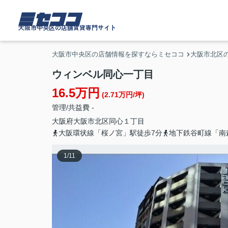
ミセココ
大阪市中央区の店舗賃貸専門サイト
大阪市中央区の店舗情報を探すならミセココ
大阪市北区の
ウィンベル同心一丁目
16.5万円
(2.71万円/坪)
管理/共益費 -
大阪府
大阪市北区
同心
１丁目
大阪環状線「桜ノ宮」駅徒歩7分
地下鉄谷町線「南
1
/
11