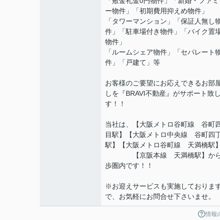
「敷金礼金0円物件」「新婚・ファミ
ー物件」「初期費用抑えめ物件」
「タワーマンション」「保証人無し
件」「駐車場付き物件」「バイク置
物件」
「ルームシェア物件」「セパレート
件」「戸建て」等
お客様のご要望にお応えできるお部
しを『BRAVI不動産』がサポート致
す！！
当社は、【大阪メトロ谷町線 谷町
目駅】【大阪メトロ中央線 谷町四
駅】【大阪メトロ谷町線 天満橋駅
【京阪本線 天満橋駅】から
歩圏内です！！
※お迎えサービスも実施しておりま
で、お気軽にお問合せ下さいませ。
情報