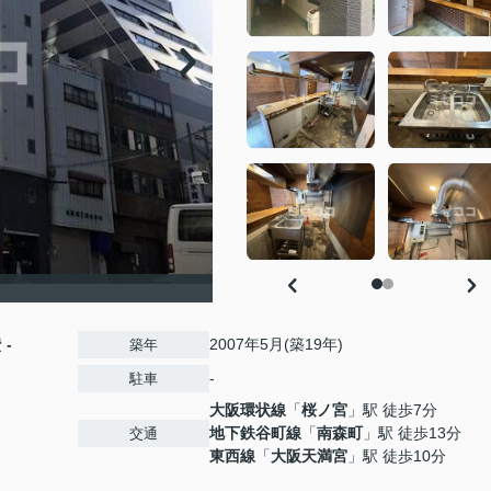
費
-
2007年5月(築19年)
築年
-
駐車
大阪環状線
「
桜ノ宮
」駅 徒歩7分
地下鉄谷町線
「
南森町
」駅 徒歩13分
交通
東西線
「
大阪天満宮
」駅 徒歩10分