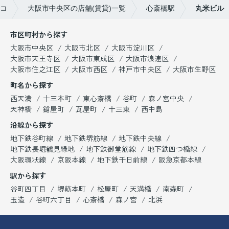
コ
大阪市中央区の店舗(賃貸)一覧
心斎橋駅
丸米ビル
市区町村から探す
大阪市中央区
大阪市北区
大阪市淀川区
大阪市天王寺区
大阪市東成区
大阪市浪速区
大阪市住之江区
大阪市西区
神戸市中央区
大阪市生野区
町名から探す
西天満
十三本町
東心斎橋
谷町
森ノ宮中央
天神橋
鎗屋町
瓦屋町
十三東
西中島
沿線から探す
地下鉄谷町線
地下鉄堺筋線
地下鉄中央線
地下鉄長堀鶴見緑地
地下鉄御堂筋線
地下鉄四つ橋線
大阪環状線
京阪本線
地下鉄千日前線
阪急京都本線
駅から探す
谷町四丁目
堺筋本町
松屋町
天満橋
南森町
玉造
谷町六丁目
心斎橋
森ノ宮
北浜