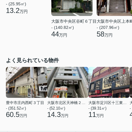
- (25.95㎡)
13.2
万円
大阪市中央区谷町６丁目
大阪市中央区上本
- (140.82㎡)
- (207.96㎡)
44
58
万円
万円
よく見られている物件
豊中市庄内西町３丁目
大阪市北区天神橋２丁目
大阪市淀川区十三東２丁目
- (351.52㎡)
- (52.10㎡)
- (39.31㎡)
-
60.5
14.3
11
万円
万円
万円