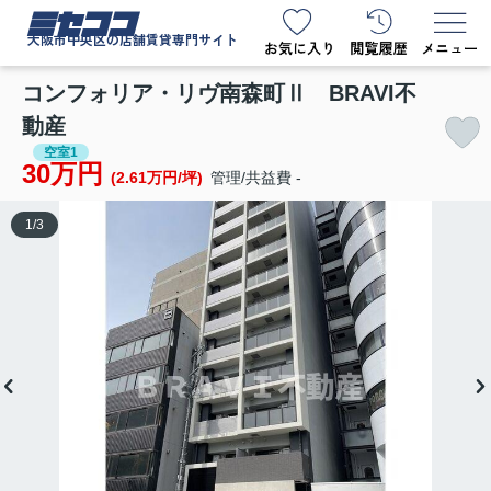
ミセココ
大阪市中央区の店舗賃貸専門サイト
コンフォリア・リヴ南森町Ⅱ BRAVI不
動産
空室1
30万円
(2.61万円/坪)
管理/共益費 -
1
/
3