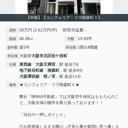
【外観】【コンフォリア・リヴ南森町Ⅱ】
30万円 (2.61万円/坪) 管理/共益費 -
賃料
46.08㎡
13.93坪
面積
坪数
築1年
1階/14階建
築年数
所在階
大阪府
大阪市北区
松ケ枝町
所在地
東西線
「
大阪天満宮
」駅 徒歩7分
交通
地下鉄谷町線
「
南森町
」駅 徒歩9分
大阪環状線
「
桜ノ宮
」駅 徒歩11分
★コンフォリア・リヴ南森町Ⅱ★
備考
弊社『BRAVI不動産』では大阪市中央区はもちろんのこ
と、大阪全域の物件を取り扱っております！！
『当社の一押しポイント』
①お部屋探しをする際の（不安な事や疑問に思う事）な