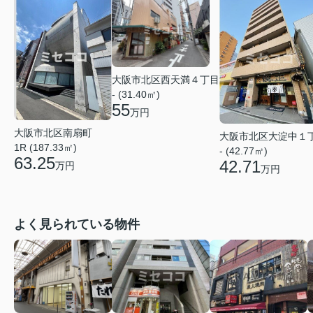
大阪市北区西天満４丁目
- (31.40㎡)
55
万円
大阪市北区南扇町
大阪市北区大淀中１
1R (187.33㎡)
- (42.77㎡)
63.25
42.71
万円
万円
よく見られている物件