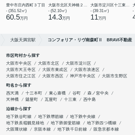
豊中市庄内西町３丁目
大阪市北区天神橋２丁目
大阪市淀川区十三東２丁目
- (351.52㎡)
- (52.10㎡)
- (39.31㎡)
-
60.5
14.3
11
万円
万円
万円
大阪天満宮駅
コンフォリア・リヴ南森町Ⅱ BRAVI不動産
市区町村から探す
大阪市中央区
大阪市北区
大阪市淀川区
大阪市天王寺区
大阪市東成区
大阪市浪速区
大阪市住之江区
大阪市西区
神戸市中央区
大阪市生野区
町名から探す
西天満
十三本町
東心斎橋
谷町
森ノ宮中央
天神橋
鎗屋町
瓦屋町
十三東
西中島
沿線から探す
地下鉄谷町線
地下鉄堺筋線
地下鉄中央線
地下鉄長堀鶴見緑地
地下鉄御堂筋線
地下鉄四つ橋線
大阪環状線
京阪本線
地下鉄千日前線
阪急京都本線