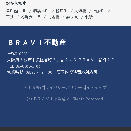
駅から探す
谷町四丁目
堺筋本町
松屋町
天満橋
南森町
玉造
谷町六丁目
心斎橋
森ノ宮
北浜
ＢＲＡＶＩ不動産
〒540-0012
大阪府大阪市中央区谷町３丁目２－６ ＢＲＡＶＩ谷町２Ｆ
TEL:
06-6585-0183
営業時間: 09:30～19：00 要予約で時間外対応可
利用規約
プライバシーポリシー
サイトマップ
(c) ＢＲＡＶＩ不動産 All Rights Reserved.