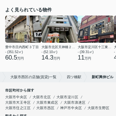
よく見られている物件
豊中市庄内西町３丁目
大阪市北区天神橋２丁目
大阪市淀川区十三東２丁目
- (351.52㎡)
- (52.10㎡)
- (39.31㎡)
-
60.5
14.3
11
万円
万円
万円
大阪市西区の店舗(賃貸)一覧
四ツ橋駅
新町興伸ビル
市区町村から探す
大阪市中央区
大阪市北区
大阪市淀川区
大阪市天王寺区
大阪市東成区
大阪市浪速区
大阪市住之江区
大阪市西区
神戸市中央区
大阪市生野区
町名から探す