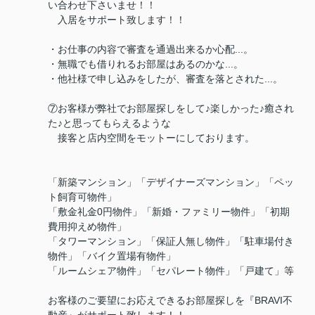
い合わせ下さいませ！！
入居をサポート致します！！
・お仕事の内容で審査を通過出来るか心配...。
・無職でも借りれるお部屋はあるのかな...。
・他社様で申し込みをしたが、審査を落とされた...。
⑦お客様が弊社でお部屋探しをして♪楽しかった♪癒され
た♪と思ってもらえるような
接客と店内空間をモットーにしております。
「新築マンション」「デザイナーズマンション」「ペッ
ト飼育可物件」
「敷金礼金0円物件」「新婚・ファミリー物件」「初期
費用抑えめ物件」
「タワーマンション」「保証人無し物件」「駐車場付き
物件」「バイク置場有物件」
「ルームシェア物件」「セパレート物件」「戸建て」等
お客様のご要望にお応えできるお部屋探しを『BRAVI不