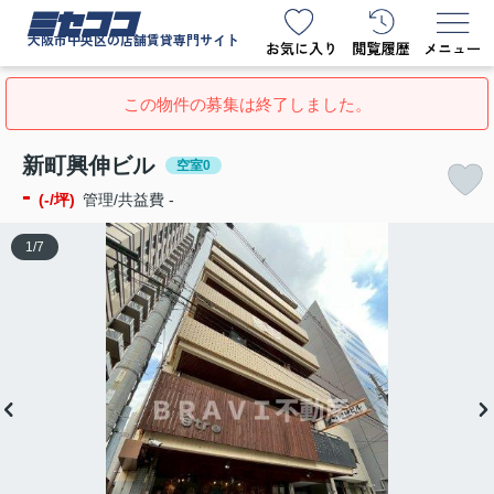
ミセココ
大阪市中央区の店舗賃貸専門サイト
この物件の募集は終了しました。
新町興伸ビル
空室0
-
(-/坪)
管理/共益費 -
1
/
7