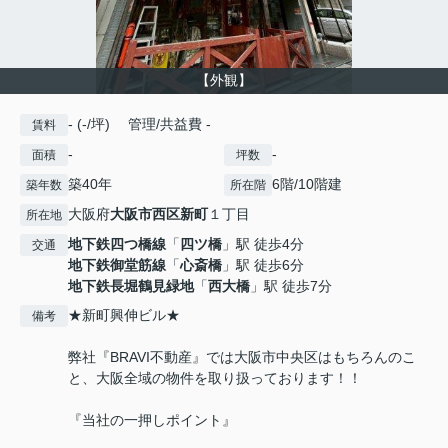
【外観】
- (-/坪) 管理/共益費 -
賃料
-
-
面積
坪数
築40年
6階/10階建
築年数
所在階
大阪府
大阪市西区
新町
１丁目
所在地
地下鉄四つ橋線
「
四ツ橋
」駅 徒歩4分
交通
地下鉄御堂筋線
「
心斎橋
」駅 徒歩6分
地下鉄長堀鶴見緑地
「
西大橋
」駅 徒歩7分
★新町興伸ビル★
備考
弊社『BRAVI不動産』では大阪市中央区はもちろんのこ
と、大阪全域の物件を取り扱っております！！
『当社の一押しポイント』