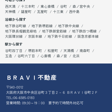
西天満
十三本町
東心斎橋
谷町
森ノ宮中央
天神橋
鎗屋町
瓦屋町
十三東
西中島
沿線から探す
地下鉄谷町線
地下鉄堺筋線
地下鉄中央線
地下鉄長堀鶴見緑地
地下鉄御堂筋線
地下鉄四つ橋線
大阪環状線
京阪本線
地下鉄千日前線
阪急京都本線
駅から探す
谷町四丁目
堺筋本町
松屋町
天満橋
南森町
玉造
谷町六丁目
心斎橋
森ノ宮
北浜
ＢＲＡＶＩ不動産
〒540-0012
大阪府大阪市中央区谷町３丁目２－６ ＢＲＡＶＩ谷町２Ｆ
TEL:
06-6585-0183
営業時間: 09:30～19：00 要予約で時間外対応可