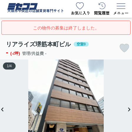
ミセココ
大阪市中央区の店舗賃貸専門サイト
この物件の募集は終了しました。
リアライズ堺筋本町ビル
空室0
-
(-/坪)
管理/共益費 -
1
/
4