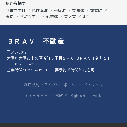
駅から探す
谷町四丁目
堺筋本町
松屋町
天満橋
南森町
玉造
谷町六丁目
心斎橋
森ノ宮
北浜
ＢＲＡＶＩ不動産
〒540-0012
大阪府大阪市中央区谷町３丁目２－６ ＢＲＡＶＩ谷町２Ｆ
TEL:
06-6585-0183
営業時間: 09:30～19：00 要予約で時間外対応可
利用規約
プライバシーポリシー
サイトマップ
(c) ＢＲＡＶＩ不動産 All Rights Reserved.