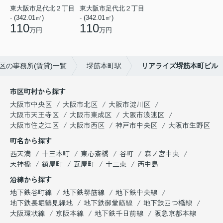
東大阪市足代北２丁目
東大阪市足代北２丁目
- (342.01㎡)
- (342.01㎡)
110
110
万円
万円
区の事務所(賃貸)一覧
堺筋本町駅
リアライズ堺筋本町ビル
市区町村から探す
大阪市中央区
大阪市北区
大阪市淀川区
大阪市天王寺区
大阪市東成区
大阪市浪速区
大阪市住之江区
大阪市西区
神戸市中央区
大阪市生野区
町名から探す
西天満
十三本町
東心斎橋
谷町
森ノ宮中央
天神橋
鎗屋町
瓦屋町
十三東
西中島
沿線から探す
地下鉄谷町線
地下鉄堺筋線
地下鉄中央線
地下鉄長堀鶴見緑地
地下鉄御堂筋線
地下鉄四つ橋線
大阪環状線
京阪本線
地下鉄千日前線
阪急京都本線