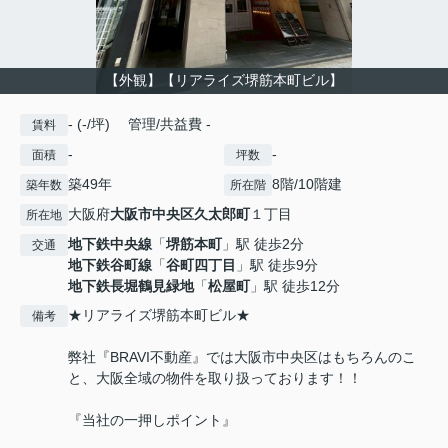
【外観】【リアライズ堺筋本町ビル】
- (-/坪) 管理/共益費 -
賃料
-
-
面積
坪数
築49年
8階/10階建
築年数
所在階
大阪府
大阪市中央区
久太郎町
１丁目
所在地
地下鉄中央線
「
堺筋本町
」駅 徒歩2分
交通
地下鉄谷町線
「
谷町四丁目
」駅 徒歩9分
地下鉄長堀鶴見緑地
「
松屋町
」駅 徒歩12分
★リアライズ堺筋本町ビル★
備考
弊社『BRAVI不動産』では大阪市中央区はもちろんのこ
と、大阪全域の物件を取り扱っております！！
『当社の一押しポイント』