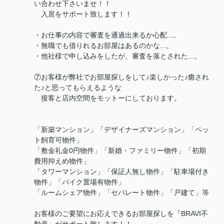
い合わせ下さいませ！！
入居をサポート致します！！
・お仕事の内容で審査を通過出来るか心配...。
・無職でも借りれるお部屋はあるのかな...。
・他社様で申し込みをしたが、審査を落とされた...。
⑦お客様が弊社でお部屋探しをして♪楽しかった♪癒され
た♪と思ってもらえるような
接客と店内空間をモットーにしております。
「新築マンション」「デザイナーズマンション」「ペッ
ト飼育可物件」
「敷金礼金0円物件」「新婚・ファミリー物件」「初期
費用抑えめ物件」
「タワーマンション」「保証人無し物件」「駐車場付き
物件」「バイク置場有物件」
「ルームシェア物件」「セパレート物件」「戸建て」等
お客様のご要望にお応えできるお部屋探しを『BRAVI不