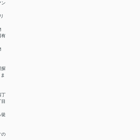
マン
リ
物
場有
物
屋探
しま
四丁
丁目
】
徒
すの