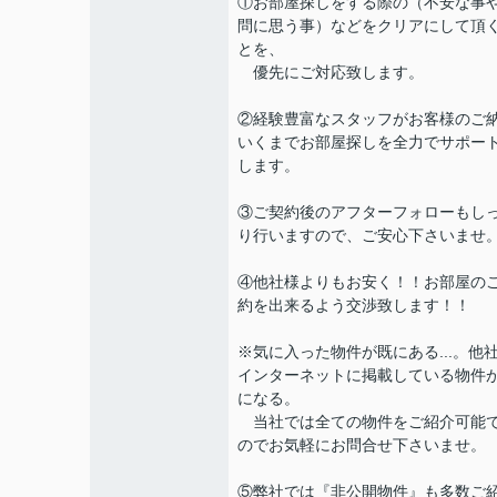
①お部屋探しをする際の（不安な事
問に思う事）などをクリアにして頂
とを、
優先にご対応致します。
②経験豊富なスタッフがお客様のご
いくまでお部屋探しを全力でサポー
します。
③ご契約後のアフターフォローもし
り行いますので、ご安心下さいませ
④他社様よりもお安く！！お部屋の
約を出来るよう交渉致します！！
※気に入った物件が既にある...。他
インターネットに掲載している物件
になる。
当社では全ての物件をご紹介可能
のでお気軽にお問合せ下さいませ。
⑤弊社では『非公開物件』も多数ご