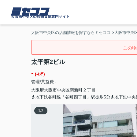
ミセココ
大阪市中央区の店舗賃貸専門サイト
大阪市中央区の店舗情報を探すならミセココ
大阪市中央区
この物
太平第2ビル
-
(-/坪)
管理/共益費 -
大阪府
大阪市中央区
南新町
２丁目
地下鉄谷町線「谷町四丁目」駅徒歩5分
地下鉄中央
1
/
2