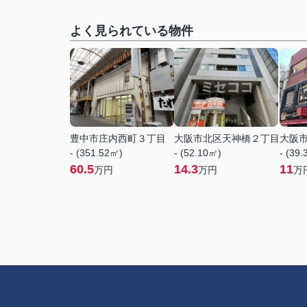
よく見られている物件
豊中市庄内西町３丁目
大阪市北区天神橋２丁目
大阪
- (351.52㎡)
- (52.10㎡)
- (39
60.5
14.3
11
万円
万円
万