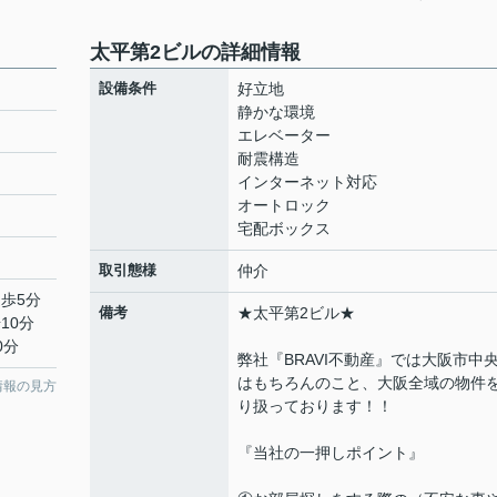
太平第2ビルの詳細情報
設備条件
好立地
静かな環境
エレベーター
耐震構造
インターネット対応
オートロック
宅配ボックス
取引態様
仲介
徒歩5分
備考
★太平第2ビル★
10分
0分
弊社『BRAVI不動産』では大阪市中
はもちろんのこと、大阪全域の物件
情報の見方
り扱っております！！
『当社の一押しポイント』