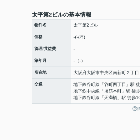
太平第2ビルの基本情報
物件名
太平第2ビル
価格
-(-/坪)
管理/共益費
-
築年月
-（-）
所在地
大阪府
大阪市中央区
南新町
２丁目
交通
地下鉄谷町線
「
谷町四丁目
」駅 
地下鉄中央線
「
堺筋本町
」駅 徒歩
地下鉄谷町線
「
天満橋
」駅 徒歩1