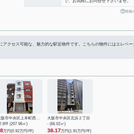
で、お気軽にお問合せ下さいませ。
情報
駅にアクセス可能な、魅力的な駅近物件です。こちらの物件にはエレベー
大阪市中央区上本町西３丁目
大阪市中央区北浜２丁目
2.9坪 (207.96㎡)
- (66.02㎡)
8
38.17
万円(
0.92
万円/坪)
万円(
1.91
万円/坪)