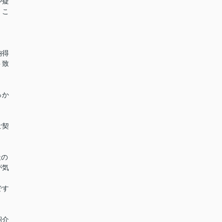
や疑
くこ
納得
ト致
っか
。
ご契
社の
が気
です
紹介