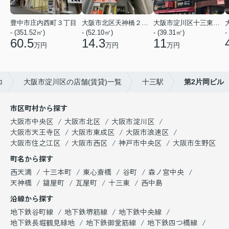
豊中市庄内西町３丁目
大阪市北区天神橋２丁目
大阪市淀川区十三東２丁目
- (351.52㎡)
- (52.10㎡)
- (39.31㎡)
-
60.5
14.3
11
万円
万円
万円
コ
大阪市淀川区の店舗(賃貸)一覧
十三駅
第2片岡ビル
市区町村から探す
大阪市中央区
大阪市北区
大阪市淀川区
大阪市天王寺区
大阪市東成区
大阪市浪速区
大阪市住之江区
大阪市西区
神戸市中央区
大阪市生野区
町名から探す
西天満
十三本町
東心斎橋
谷町
森ノ宮中央
天神橋
鎗屋町
瓦屋町
十三東
西中島
沿線から探す
地下鉄谷町線
地下鉄堺筋線
地下鉄中央線
地下鉄長堀鶴見緑地
地下鉄御堂筋線
地下鉄四つ橋線