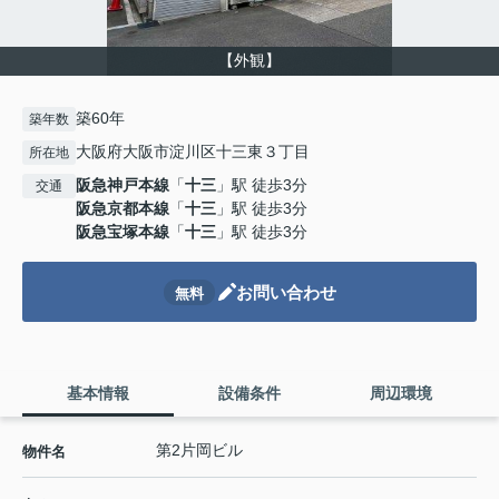
【外観】
築60年
築年数
大阪府大阪市淀川区十三東３丁目
所在地
阪急神戸本線
「
十三
」駅 徒歩3分
交通
阪急京都本線
「
十三
」駅 徒歩3分
阪急宝塚本線
「
十三
」駅 徒歩3分
お問い合わせ
無料
基本情報
設備条件
周辺環境
第2片岡ビル
物件名