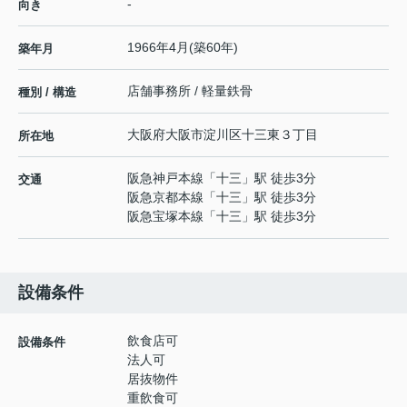
-
向き
1966年4月(築60年)
築年月
店舗事務所 / 軽量鉄骨
種別 / 構造
大阪府
大阪市淀川区
十三東
３丁目
所在地
阪急神戸本線
「
十三
」駅 徒歩3分
交通
阪急京都本線
「
十三
」駅 徒歩3分
阪急宝塚本線
「
十三
」駅 徒歩3分
設備条件
飲食店可
設備条件
法人可
居抜物件
重飲食可