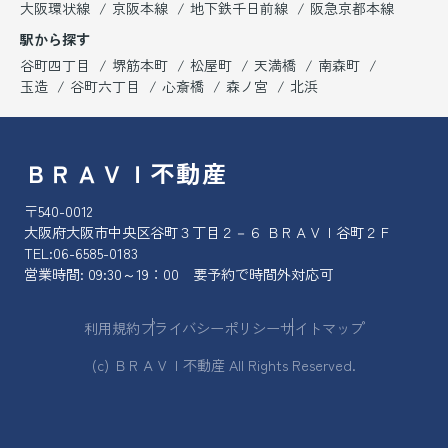
大阪環状線
京阪本線
地下鉄千日前線
阪急京都本線
駅から探す
谷町四丁目
堺筋本町
松屋町
天満橋
南森町
玉造
谷町六丁目
心斎橋
森ノ宮
北浜
ＢＲＡＶＩ不動産
〒540-0012
大阪府大阪市中央区谷町３丁目２－６ ＢＲＡＶＩ谷町２Ｆ
TEL:
06-6585-0183
営業時間: 09:30～19：00 要予約で時間外対応可
利用規約
プライバシーポリシー
サイトマップ
(c) ＢＲＡＶＩ不動産 All Rights Reserved.