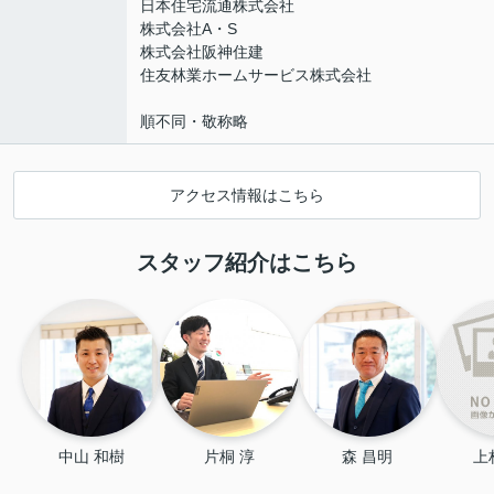
日本住宅流通株式会社
株式会社A・S
株式会社阪神住建
住友林業ホームサービス株式会社
順不同・敬称略
アクセス情報はこちら
スタッフ紹介はこちら
中山 和樹
片桐 淳
森 昌明
上