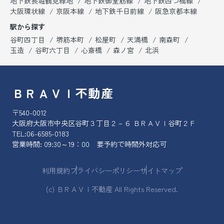
地下鉄長堀鶴見緑地
地下鉄御堂筋線
地下鉄四つ橋線
大阪環状線
京阪本線
地下鉄千日前線
阪急京都本線
駅から探す
谷町四丁目
堺筋本町
松屋町
天満橋
南森町
玉造
谷町六丁目
心斎橋
森ノ宮
北浜
ＢＲＡＶＩ不動産
〒540-0012
大阪府大阪市中央区谷町３丁目２－６ ＢＲＡＶＩ谷町２Ｆ
TEL:
06-6585-0183
営業時間: 09:30～19：00 要予約で時間外対応可
利用規約
プライバシーポリシー
サイトマップ
(c) ＢＲＡＶＩ不動産 All Rights Reserved.