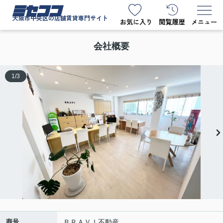
ミセココ
大阪市中央区の店舗賃貸専門サイト
会社概要
1
/
3
商号
ＢＲＡＶＩ不動産