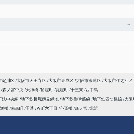
市淀川区
大阪市天王寺区
大阪市東成区
大阪市浪速区
大阪市住之江区
町
森ノ宮中央
天神橋
鎗屋町
瓦屋町
十三東
西中島
下鉄中央線
地下鉄長堀鶴見緑地
地下鉄御堂筋線
地下鉄四つ橋線
大阪
満橋
南森町
玉造
谷町六丁目
心斎橋
森ノ宮
北浜