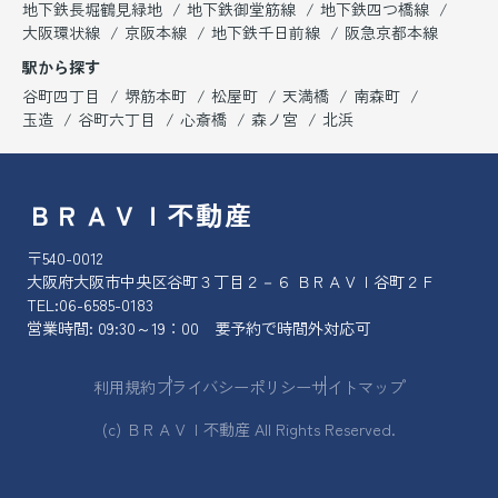
地下鉄長堀鶴見緑地
地下鉄御堂筋線
地下鉄四つ橋線
大阪環状線
京阪本線
地下鉄千日前線
阪急京都本線
駅から探す
谷町四丁目
堺筋本町
松屋町
天満橋
南森町
玉造
谷町六丁目
心斎橋
森ノ宮
北浜
ＢＲＡＶＩ不動産
〒540-0012
大阪府大阪市中央区谷町３丁目２－６ ＢＲＡＶＩ谷町２Ｆ
TEL:
06-6585-0183
営業時間: 09:30～19：00 要予約で時間外対応可
利用規約
プライバシーポリシー
サイトマップ
(c) ＢＲＡＶＩ不動産 All Rights Reserved.