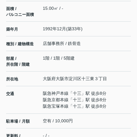
15.00㎡ / -
面積 /
バルコニー面積
1992年12月(築33年)
築年月
店舗事務所 / 鉄骨造
種別 / 建物構造
1階 / 1階 / 5階建
部屋 /
所在階 / 階建
大阪府
大阪市淀川区
十三東
３丁目
所在地
阪急神戸本線
「
十三
」駅 徒歩8分
交通
阪急京都本線
「
十三
」駅 徒歩8分
阪急宝塚本線
「
十三
」駅 徒歩8分
空有 / 10,000円
駐車場 / 月額
- / -
更新料 /