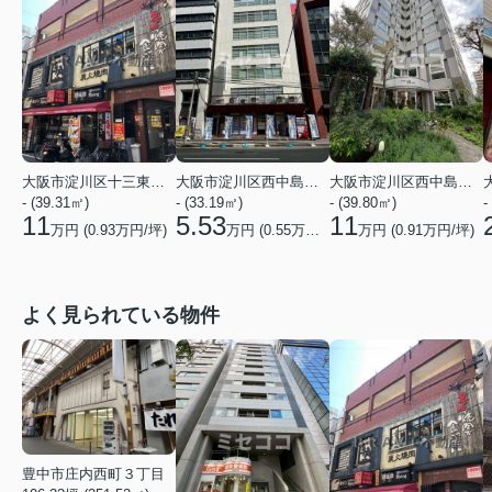
大阪市淀川区十三東２丁目
大阪市淀川区西中島３丁目
大阪市淀川区西中島６丁目
- (39.31㎡)
- (33.19㎡)
- (39.80㎡)
-
11
5.53
11
万円 (
0.93
万円/坪)
万円 (
0.55
万円/坪)
万円 (
0.91
万円/坪)
よく見られている物件
豊中市庄内西町３丁目