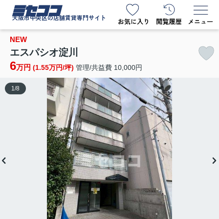
ミセココ
大阪市中央区の店舗賃貸専門サイト
NEW
エスパシオ淀川
6
万円
(1.55万円/坪)
管理/共益費 10,000円
1
/
8