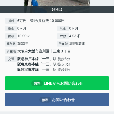
【外観】
6万円 管理/共益費 10,000円
賃料
0ヶ月
0ヶ月
敷金
礼金
15.00㎡
4.53坪
面積
坪数
築33年
1階/5階建
築年数
所在階
大阪府
大阪市淀川区
十三東
３丁目
所在地
阪急神戸本線
「
十三
」駅 徒歩8分
交通
阪急京都本線
「
十三
」駅 徒歩8分
阪急宝塚本線
「
十三
」駅 徒歩8分
LINEからお問い合わせ
無料
お問い合わせ
無料