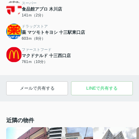
スーパー
食品館アプロ 木川店
141ｍ（2分）
ドラッグストア
薬 マツモトキヨシ 十三駅東口店
603ｍ（8分）
ファーストフード
マクドナルド 十三西口店
761ｍ（10分）
メールで共有する
LINEで共有する
近隣の物件