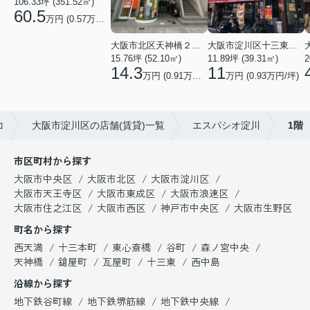
106.33坪 (351.52㎡)
60.5
万円 (0.57万円/坪)
大阪市北区天神橋２丁目
大阪市淀川区十三東２丁目
2
15.76坪 (52.10㎡)
11.89坪 (39.31㎡)
14.3
11
万円 (0.91万円/坪)
万円 (0.93万円/坪)
コ
大阪市淀川区の店舗(賃貸)一覧
エスパシオ淀川
1階
市区町村から探す
大阪市中央区
大阪市北区
大阪市淀川区
大阪市天王寺区
大阪市東成区
大阪市浪速区
大阪市住之江区
大阪市西区
神戸市中央区
大阪市生野区
町名から探す
西天満
十三本町
東心斎橋
谷町
森ノ宮中央
天神橋
鎗屋町
瓦屋町
十三東
西中島
沿線から探す
地下鉄谷町線
地下鉄堺筋線
地下鉄中央線