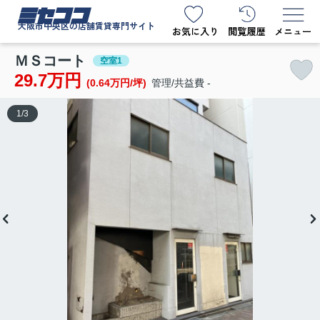
ミセココ
大阪市中央区の店舗賃貸専門サイト
ＭＳコート
空室1
29.7万円
(0.64万円/坪)
管理/共益費 -
1
/
3