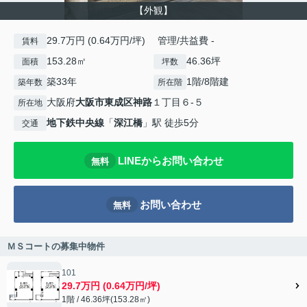
【外観】
29.7万円 (0.64万円/坪) 管理/共益費 -
賃料
153.28㎡
46.36坪
面積
坪数
築33年
1階/8階建
築年数
所在階
大阪府
大阪市東成区
神路
１丁目６-５
所在地
地下鉄中央線
「
深江橋
」駅 徒歩5分
交通
LINEからお問い合わせ
無料
お問い合わせ
無料
ＭＳコートの募集中物件
101
29.7万円 (0.64万円/坪)
1階 / 46.36坪(153.28㎡)