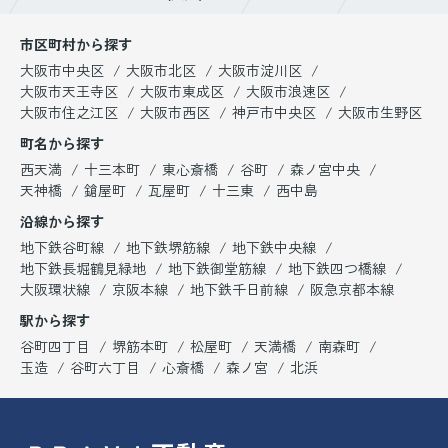
市区町村から探す
大阪市中央区
大阪市北区
大阪市淀川区
大阪市天王寺区
大阪市東成区
大阪市浪速区
大阪市住之江区
大阪市西区
神戸市中央区
大阪市生野区
町名から探す
西天満
十三本町
東心斎橋
谷町
森ノ宮中央
天神橋
鎗屋町
瓦屋町
十三東
西中島
沿線から探す
地下鉄谷町線
地下鉄堺筋線
地下鉄中央線
地下鉄長堀鶴見緑地
地下鉄御堂筋線
地下鉄四つ橋線
大阪環状線
京阪本線
地下鉄千日前線
阪急京都本線
駅から探す
谷町四丁目
堺筋本町
松屋町
天満橋
南森町
玉造
谷町六丁目
心斎橋
森ノ宮
北浜