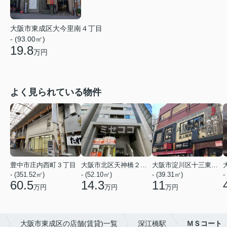
大阪市東成区大今里南４丁目
- (93.00㎡)
19.8
万円
よく見られている物件
豊中市庄内西町３丁目
大阪市北区天神橋２丁目
大阪市淀川区十三東２丁目
- (351.52㎡)
- (52.10㎡)
- (39.31㎡)
-
60.5
14.3
11
万円
万円
万円
大阪市東成区の店舗(賃貸)一覧
深江橋駅
ＭＳコート