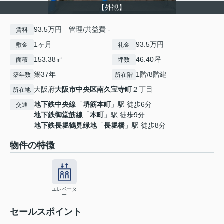
【外観】
93.5万円 管理/共益費 -
賃料
1ヶ月
93.5万円
敷金
礼金
153.38㎡
46.40坪
面積
坪数
築37年
1階/8階建
築年数
所在階
大阪府
大阪市中央区
南久宝寺町
２丁目
所在地
地下鉄中央線
「
堺筋本町
」駅 徒歩6分
交通
地下鉄御堂筋線
「
本町
」駅 徒歩9分
地下鉄長堀鶴見緑地
「
長堀橋
」駅 徒歩8分
物件の特徴
エレベータ
ー
セールスポイント