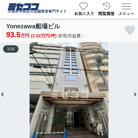
ミセココ
大阪市中央区の店舗賃貸専門サイト
Yonezawa船場ビル
93.5
万円
(2.02万円/坪)
管理/共益費 -
1
/
16