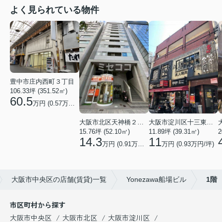
よく見られている物件
豊中市庄内西町３丁目
106.33坪 (351.52㎡)
60.5
万円 (0.57万円/坪)
大阪市北区天神橋２丁目
大阪市淀川区十三東２丁目
2
15.76坪 (52.10㎡)
11.89坪 (39.31㎡)
14.3
11
万円 (0.91万円/坪)
万円 (0.93万円/坪)
大阪市中央区の店舗(賃貸)一覧
Yonezawa船場ビル
1階
市区町村から探す
大阪市中央区
大阪市北区
大阪市淀川区