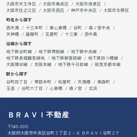
大阪市天王寺区
大阪市東成区
大阪市浪速区
大阪市住之江区
大阪市西区
神戸市中央区
大阪市生野区
町名から探す
西天満
十三本町
東心斎橋
谷町
森ノ宮中央
天神橋
鎗屋町
瓦屋町
十三東
西中島
沿線から探す
地下鉄谷町線
地下鉄堺筋線
地下鉄中央線
地下鉄長堀鶴見緑地
地下鉄御堂筋線
地下鉄四つ橋線
大阪環状線
京阪本線
地下鉄千日前線
阪急京都本線
駅から探す
谷町四丁目
堺筋本町
松屋町
天満橋
南森町
玉造
谷町六丁目
心斎橋
森ノ宮
北浜
ＢＲＡＶＩ不動産
〒540-0012
大阪府大阪市中央区谷町３丁目２－６ ＢＲＡＶＩ谷町２Ｆ