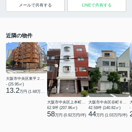
メールで共有する
LINEで共有する
近隣の物件
大阪市中央区東平２丁目
- (25.95㎡)
13.2
万円 (
1.68
万円/坪)
大阪市中央区上本町西３丁目
大阪市中央区谷町６丁目
-
62.9坪 (207.96㎡)
42.59坪 (140.82㎡)
58
44
万円 (
0.92
万円/坪)
万円 (
1.03
万円/坪)