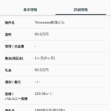
基本情報
詳細情報
Yonezawa船場ビル
物件名
93.5万円
賃料
-
管理 / 共益費
1ヶ月(0ヶ月)
敷金(保証金)
93.5万円
礼金
- / -
償却 / 敷引
153.38㎡ / -
面積 /
バルコニー面積
1989年5月(築37年)
築年月