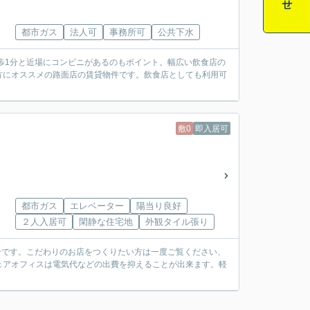
都市ガス
法人可
事務所可
公共下水
歩1分と近場にコンビニがあるのもポイント。幅広い飲食店の
方にオススメの路面店の賃貸物件です。飲食店としても利用可
敷0
即入居可
都市ガス
エレベーター
陽当り良好
２人入居可
閑静な住宅地
外観タイル張り
分です。こだわりのお店をつくりたい方は一度ご覧ください、
ェアオフィスは電気代などの出費を抑えることが出来ます。軽