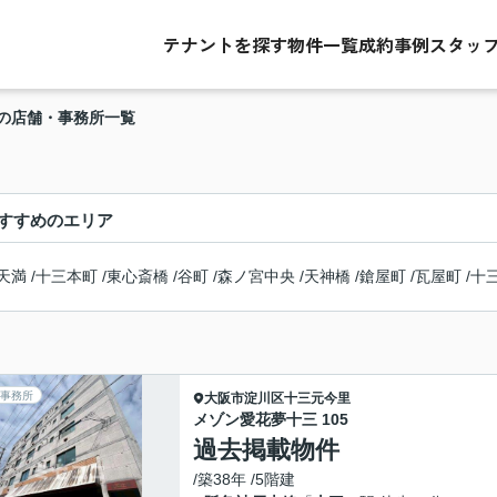
テナントを探す
物件一覧
成約事例
スタッ
の店舗・事務所一覧
すすめのエリア
天満
/
十三本町
/
東心斎橋
/
谷町
/
森ノ宮中央
/
天神橋
/
鎗屋町
/
瓦屋町
/
十
事務所
大阪市淀川区
十三元今里
メゾン愛花夢十三 105
過去掲載物件
/築38年 /5階建