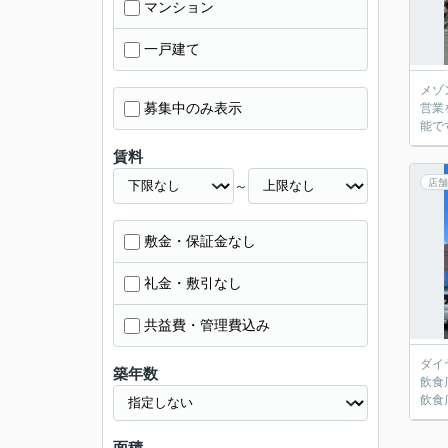
マンション
一戸建て
メゾ
募集中のみ表示
営業
能で
賃料
店舗
～
敷金・保証金なし
礼金・敷引なし
共益費・管理費込み
ダイ
築年数
飲食
飲食
面積