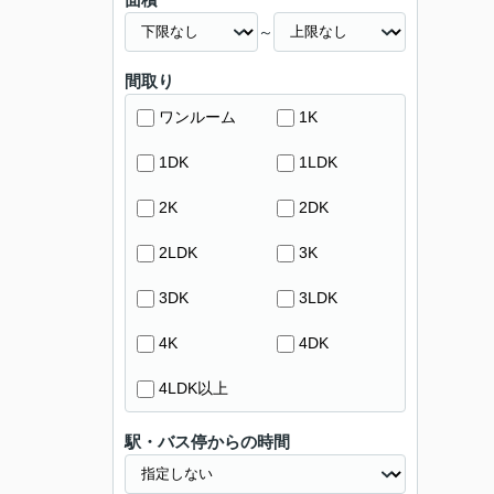
～
間取り
ワンルーム
1K
1DK
1LDK
2K
2DK
2LDK
3K
3DK
3LDK
4K
4DK
4LDK以上
駅・バス停からの時間