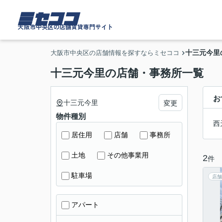
ミセココ
大阪市中央区の店舗賃貸専門サイト
十三元今里
大阪市中央区の店舗情報を探すならミセココ
十三元今里の店舗・事務所一覧
お
十三元今里
変更
物件種別
西
居住用
店舗
事務所
土地
その他事業用
2
件
駐車場
店舗
アパート