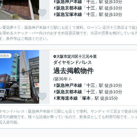
阪急神戸本線
「
十三
」駅 徒歩10分
阪急京都本線
「
十三
」駅 徒歩10分
阪急宝塚本線
「
十三
」駅 徒歩10分
ン愛花夢十三：阪急神戸本線十三駅にも近くて便利。ローソン 淀川十三西店まで徒
を望めるスナック・バー向けのおすすめ賃貸店舗です。出店の営業を検討している
す。条件等はご相談ください。
事務所
大阪市淀川区
十三元今里
ダイヤモンドパレス
過去掲載物件
/築36年 /-
阪急神戸本線
「
十三
」駅 徒歩10分
阪急京都本線
「
十三
」駅 徒歩10分
東海道本線
「
塚本
」駅 徒歩15分
ヤモンドパレス：阪急神戸本線十三駅にも近くて便利。サンディ 十三店まで徒歩1
店可の建物です。様々な設備が整っているので、飲食店としても利用可能です。シ
店入居可能。