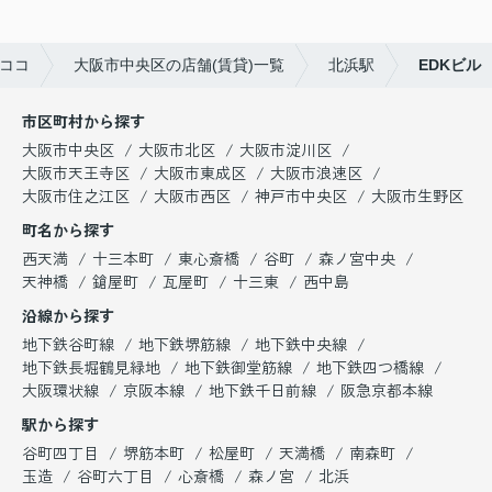
ココ
大阪市中央区の店舗(賃貸)一覧
北浜駅
EDKビル
市区町村から探す
大阪市中央区
大阪市北区
大阪市淀川区
大阪市天王寺区
大阪市東成区
大阪市浪速区
大阪市住之江区
大阪市西区
神戸市中央区
大阪市生野区
町名から探す
西天満
十三本町
東心斎橋
谷町
森ノ宮中央
天神橋
鎗屋町
瓦屋町
十三東
西中島
沿線から探す
地下鉄谷町線
地下鉄堺筋線
地下鉄中央線
地下鉄長堀鶴見緑地
地下鉄御堂筋線
地下鉄四つ橋線
大阪環状線
京阪本線
地下鉄千日前線
阪急京都本線
駅から探す
谷町四丁目
堺筋本町
松屋町
天満橋
南森町
玉造
谷町六丁目
心斎橋
森ノ宮
北浜