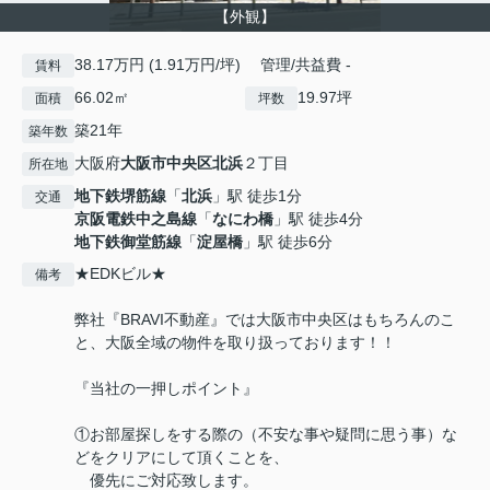
【外観】
38.17万円 (1.91万円/坪) 管理/共益費 -
賃料
66.02㎡
19.97坪
面積
坪数
築21年
築年数
大阪府
大阪市中央区
北浜
２丁目
所在地
地下鉄堺筋線
「
北浜
」駅 徒歩1分
交通
京阪電鉄中之島線
「
なにわ橋
」駅 徒歩4分
地下鉄御堂筋線
「
淀屋橋
」駅 徒歩6分
★EDKビル★
備考
弊社『BRAVI不動産』では大阪市中央区はもちろんのこ
と、大阪全域の物件を取り扱っております！！
『当社の一押しポイント』
①お部屋探しをする際の（不安な事や疑問に思う事）な
どをクリアにして頂くことを、
優先にご対応致します。