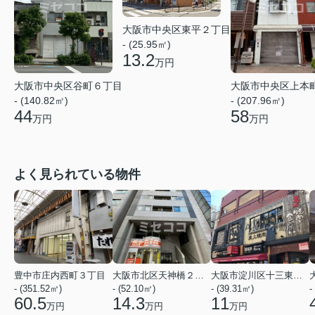
大阪市中央区東平２丁目
- (25.95㎡)
13.2
万円
大阪市中央区谷町６丁目
大阪市中央区上本
- (140.82㎡)
- (207.96㎡)
44
58
万円
万円
よく見られている物件
豊中市庄内西町３丁目
大阪市北区天神橋２丁目
大阪市淀川区十三東２丁目
- (351.52㎡)
- (52.10㎡)
- (39.31㎡)
-
60.5
14.3
11
万円
万円
万円