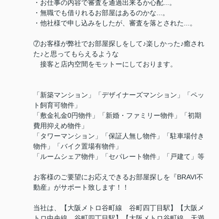
・お仕事の内容で審査を通過出来るか心配...。
・無職でも借りれるお部屋はあるのかな...。
・他社様で申し込みをしたが、審査を落とされた...。
⑦お客様が弊社でお部屋探しをして♪楽しかった♪癒され
た♪と思ってもらえるような
接客と店内空間をモットーにしております。
「新築マンション」「デザイナーズマンション」「ペッ
ト飼育可物件」
「敷金礼金0円物件」「新婚・ファミリー物件」「初期
費用抑えめ物件」
「タワーマンション」「保証人無し物件」「駐車場付き
物件」「バイク置場有物件」
「ルームシェア物件」「セパレート物件」「戸建て」等
お客様のご要望にお応えできるお部屋探しを『BRAVI不
動産』がサポート致します！！
当社は、【大阪メトロ谷町線 谷町四丁目駅】【大阪メ
トロ中央線 谷町四丁目駅】【大阪メトロ谷町線 天満