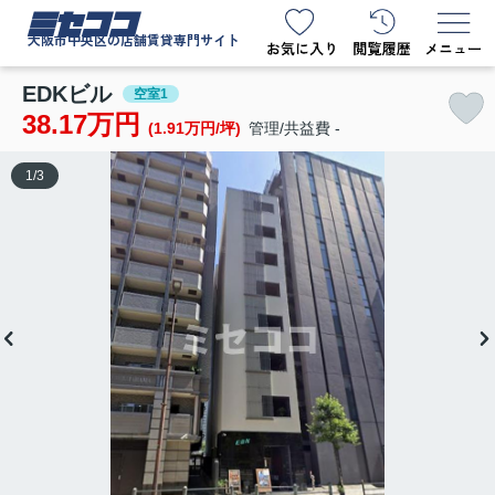
ミセココ
大阪市中央区の店舗賃貸専門サイト
EDKビル
空室1
38.17万円
(1.91万円/坪)
管理/共益費 -
1
/
3