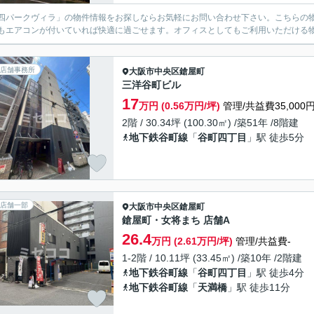
四パークヴィラ」の物件情報をお探しならお気軽にお問い合わせ下さい。こちらの物
もエアコンが付いていれば快適に過ごせます。オフィスとしてもご利用いただける
店舗事務所
大阪市中央区
鎗屋町
三洋谷町ビル
17
万円 (0.56万円/坪)
管理/共益費35,000
2階 / 30.34坪 (100.30㎡) /築51年 /8階建
地下鉄谷町線
「
谷町四丁目
」駅 徒歩5分
店舗一部
大阪市中央区
鎗屋町
鎗屋町・女将まち 店舗A
26.4
万円 (2.61万円/坪)
管理/共益費-
1-2階 / 10.11坪 (33.45㎡) /築10年 /2階建
地下鉄谷町線
「
谷町四丁目
」駅 徒歩4分
地下鉄谷町線
「
天満橋
」駅 徒歩11分