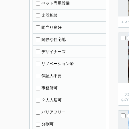
ペット専用設備
楽器相談
エス
陽当り良好
閑静な住宅地
デザイナーズ
リノベーション済
保証人不要
事務所可
「大
２人入居可
なの
バリアフリー
分割可