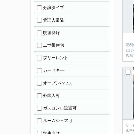
分譲タイプ
管理人常駐
眺望良好
二世帯住宅
便利
だけ
店舗
フリーレント
カードキー
オープンハウス
外国人可
ガスコンロ設置可
ルームシェア可
サー
食不
学生向け