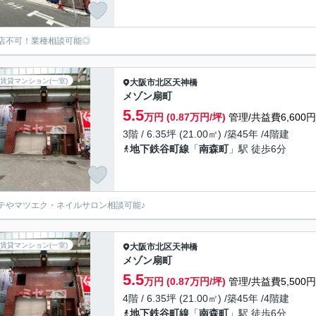
店不可！業種相談可能◎
賃貸マンション(一室)
大阪市北区
天神橋
メゾン扇町
5.5
万円 (0.87万円/坪)
管理/共益費6,600円
3階 / 6.35坪 (21.00㎡) /築45年 /4階建
地下鉄谷町線
「
南森町
」駅 徒歩6分
テやマツエク・ネイルサロン相談可能♪
賃貸マンション(一室)
大阪市北区
天神橋
メゾン扇町
5.5
万円 (0.87万円/坪)
管理/共益費5,500円
4階 / 6.35坪 (21.00㎡) /築45年 /4階建
地下鉄谷町線
「
南森町
」駅 徒歩6分