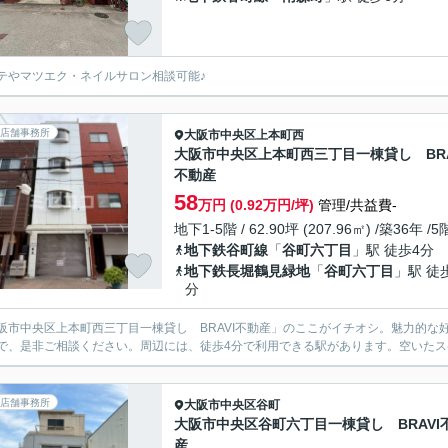
テやマツエク・ネイルサロン相談可能♪
店舗事務所
大阪市中央区
上本町西
大阪市中央区上本町西三丁目一棟貸し BRA
不動産
58
万円 (0.92万円/坪)
管理/共益費-
地下1-5階 / 62.90坪 (207.96㎡) /築36年 /
地下鉄谷町線
「
谷町六丁目
」駅 徒歩4分
地下鉄長堀鶴見緑地
「
谷町六丁目
」駅 徒
分
阪市中央区上本町西三丁目一棟貸し BRAVI不動産」のここがイチオシ。魅力的な
で、是非ご相談ください。周辺には、徒歩4分で利用できる駅があります。空いた
店舗事務所
大阪市中央区
谷町
大阪市中央区谷町六丁目一棟貸し BRAVI
産