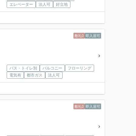
エレベーター
法人可
好立地
敷礼0
即入居可
バス・トイレ別
バルコニー
フローリング
電気有
都市ガス
法人可
敷礼0
即入居可