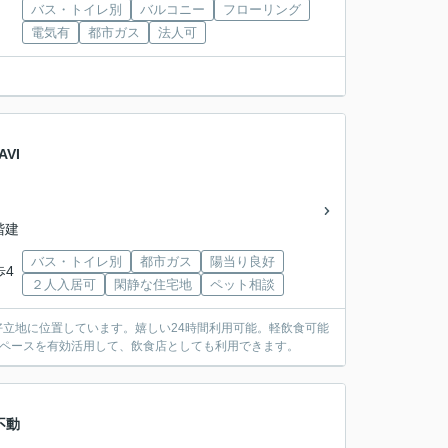
バス・トイレ別
バルコニー
フローリング
電気有
都市ガス
法人可
VI
5階建
バス・トイレ別
都市ガス
陽当り良好
歩4
２人入居可
閑静な住宅地
ペット相談
好立地に位置しています。嬉しい24時間利用可能。軽飲食可能
スペースを有効活用して、飲食店としても利用できます。
不動