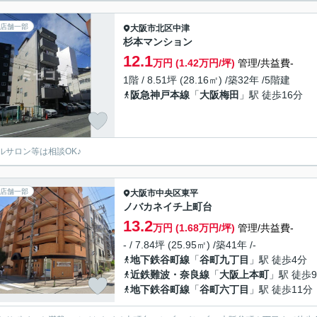
店舗一部
大阪市北区
中津
杉本マンション
12.1
万円 (1.42万円/坪)
管理/共益費-
1階 / 8.51坪 (28.16㎡) /築32年 /5階建
阪急神戸本線
「
大阪梅田
」駅 徒歩16分
ルサロン等は相談OK♪
店舗一部
大阪市中央区
東平
ノバカネイチ上町台
13.2
万円 (1.68万円/坪)
管理/共益費-
- / 7.84坪 (25.95㎡) /築41年 /-
地下鉄谷町線
「
谷町九丁目
」駅 徒歩4分
近鉄難波・奈良線
「
大阪上本町
」駅 徒歩
地下鉄谷町線
「
谷町六丁目
」駅 徒歩11分