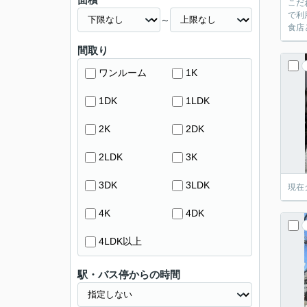
こだ
で利
～
食店
間取り
ワンルーム
1K
1DK
1LDK
2K
2DK
2LDK
3K
3DK
3LDK
現在
4K
4DK
4LDK以上
駅・バス停からの時間