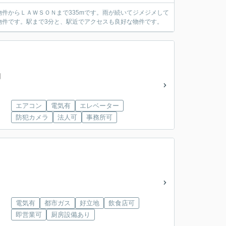
件からＬＡＷＳＯＮまで335mです。雨が続いてジメジメして
物件です。駅まで3分と、駅近でアクセスも良好な物件です。
円
エアコン
電気有
エレベーター
防犯カメラ
法人可
事務所可
電気有
都市ガス
好立地
飲食店可
即営業可
厨房設備あり