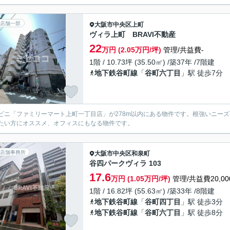
店舗一部
大阪市中央区
上町
ヴィラ上町 BRAVI不動産
22
万円 (2.05万円/坪)
管理/共益費-
1階 / 10.73坪 (35.50㎡) /築37年 /7階建
地下鉄谷町線
「
谷町六丁目
」駅 徒歩7分
ビニ「ファミリーマート上町一丁目店」が278m以内にある物件です。根強いニー
たい方にオススメ、オフィスにもなる物件です。
店舗事務所
大阪市中央区
和泉町
谷四パークヴィラ 103
17.6
万円 (1.05万円/坪)
管理/共益費20,00
1階 / 16.82坪 (55.63㎡) /築33年 /8階建
地下鉄谷町線
「
谷町四丁目
」駅 徒歩3分
地下鉄谷町線
「
谷町六丁目
」駅 徒歩8分