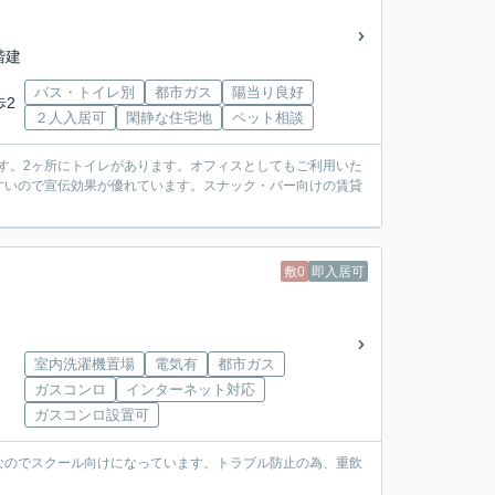
3階建
バス・トイレ別
都市ガス
陽当り良好
歩2
２人入居可
閑静な住宅地
ペット相談
です。2ヶ所にトイレがあります。オフィスとしてもご利用いた
すいので宣伝効果が優れています。スナック・バー向けの賃貸
敷0
即入居可
室内洗濯機置場
電気有
都市ガス
ガスコンロ
インターネット対応
ガスコンロ設置可
なのでスクール向けになっています。トラブル防止の為、重飲
。