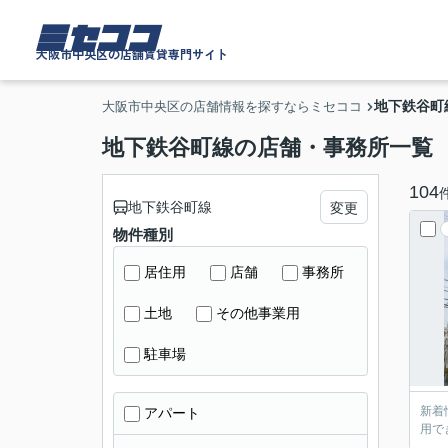
ミセココ
大阪市中央区の店舗賃貸専門サイト
地下鉄谷町
大阪市中央区の店舗情報を探すならミセココ
地下鉄谷町線の店舗・事務所一覧
104
地下鉄谷町線
変更
物件種別
居住用
店舗
事務所
土地
その他事業用
駐車場
新着
アパート
用で