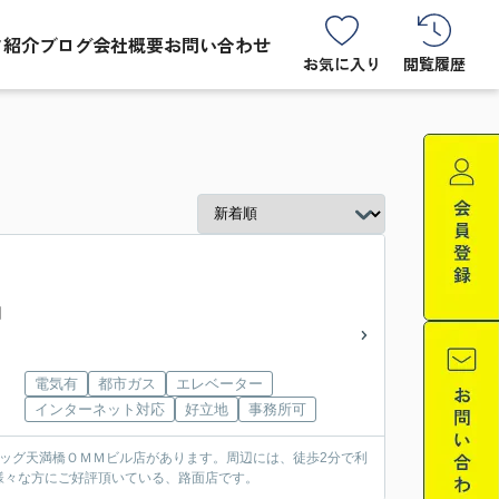
フ紹介
ブログ
会社概要
お問い合わせ
お気に入り
閲覧履歴
円
電気有
都市ガス
エレベーター
インターネット対応
好立地
事務所可
ッグ天満橋ＯＭＭビル店があります。周辺には、徒歩2分で利
様々な方にご好評頂いている、路面店です。