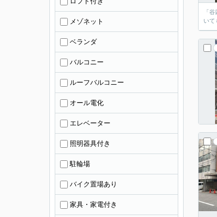
ロフト付き
「谷
メゾネット
いて
ベランダ
バルコニー
ルーフバルコニー
オール電化
エレベーター
照明器具付き
駐輪場
バイク置場あり
家具・家電付き