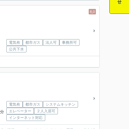
礼0
電気有
都市ガス
法人可
事務所可
公共下水
電気有
都市ガス
システムキッチン
エレベーター
２人入居可
9分
インターネット対応