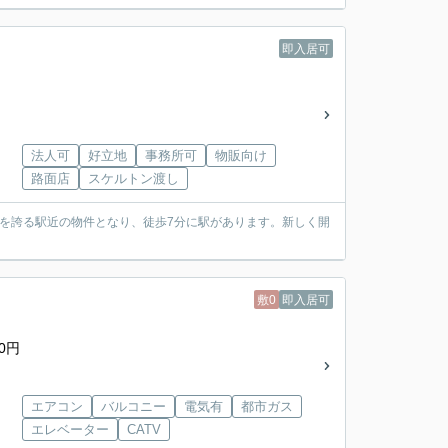
即入居可
法人可
好立地
事務所可
物販向け
路面店
スケルトン渡し
ズを誇る駅近の物件となり、徒歩7分に駅があります。新しく開
敷0
即入居可
0円
エアコン
バルコニー
電気有
都市ガス
エレベーター
CATV