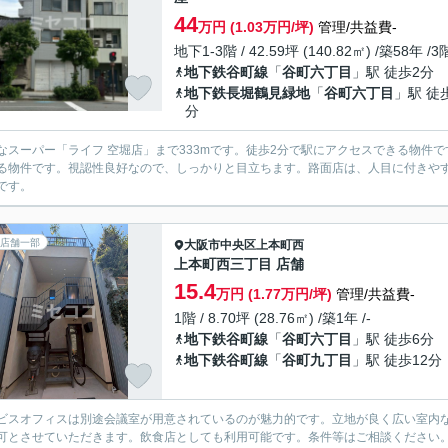
44
万円 (1.03万円/坪)
管理/共益費-
地下1-3階 / 42.59坪 (140.82㎡) /築58年 /
地下鉄谷町線
「
谷町六丁目
」駅 徒歩2分
地下鉄長堀鶴見緑地
「
谷町六丁目
」駅 徒
分
なスーパー「ライフ 空堀店」まで333mです。徒歩2分で駅にアクセスできる物件
る物件です。視認性良好なので、しっかりと目立ちます。路面店は、人目に付きや
です。
店舗一部
大阪市中央区
上本町西
上本町西三丁目 店舗
15.4
万円 (1.77万円/坪)
管理/共益費-
1階 / 8.70坪 (28.76㎡) /築1年 /-
地下鉄谷町線
「
谷町六丁目
」駅 徒歩6分
地下鉄谷町線
「
谷町九丁目
」駅 徒歩12分
ビスオフィスは別途会議室が用意されているのが魅力的です。立地が良く広い室内
可とさせていただきます。飲食店としても利用可能です。条件等はご相談ください