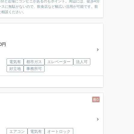
4分と近場にコンビニがあるのもポイント。周辺には、徒歩4分
ースに無駄がないので、飲食店など幅広い活用が可能です。飲
ご相談ください。
0円
電気有
都市ガス
エレベーター
法人可
好立地
事務所可
敷0
エアコン
電気有
オートロック