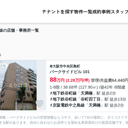
テナントを探す
物件一覧
成約事例
スタッ
線の店舗・事務所一覧
件
店舗
大阪市中央区
島町
パークサイドビル 101
88
万円 (2.28万円/坪)
管理/共益費64,440
1-8階 / 38.68坪 (127.90㎡) /築42年 /8階建
地下鉄谷町線
「
天満橋
」駅 徒歩2分
地下鉄谷町線
「
谷町四丁目
」駅 徒歩13分
京阪電鉄中之島線
「
天満橋
」駅 徒歩2分
情報：パークサイドビルの空室情報ならコチラ。歩いて7分の場所に、ダイコクドラ
きる駅があります。自分に合わせたお店作りを望める美容室向けの賃貸店舗です。