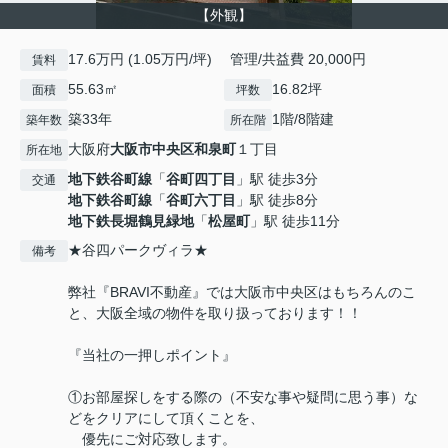
【外観】
17.6万円 (1.05万円/坪) 管理/共益費 20,000円
賃料
55.63㎡
16.82坪
面積
坪数
築33年
1階/8階建
築年数
所在階
大阪府
大阪市中央区
和泉町
１丁目
所在地
地下鉄谷町線
「
谷町四丁目
」駅 徒歩3分
交通
地下鉄谷町線
「
谷町六丁目
」駅 徒歩8分
地下鉄長堀鶴見緑地
「
松屋町
」駅 徒歩11分
★谷四パークヴィラ★
備考
弊社『BRAVI不動産』では大阪市中央区はもちろんのこ
と、大阪全域の物件を取り扱っております！！
『当社の一押しポイント』
①お部屋探しをする際の（不安な事や疑問に思う事）な
どをクリアにして頂くことを、
優先にご対応致します。