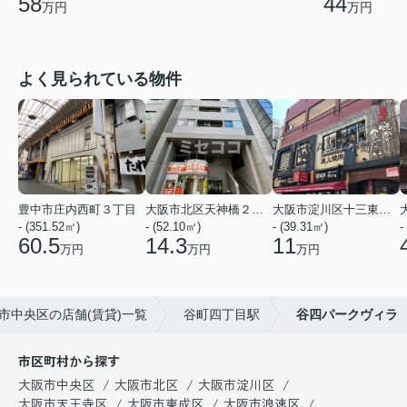
58
44
万円
万円
よく見られている物件
豊中市庄内西町３丁目
大阪市北区天神橋２丁目
大阪市淀川区十三東２丁目
- (351.52㎡)
- (52.10㎡)
- (39.31㎡)
-
60.5
14.3
11
万円
万円
万円
市中央区の店舗(賃貸)一覧
谷町四丁目駅
谷四パークヴィラ
市区町村から探す
大阪市中央区
大阪市北区
大阪市淀川区
大阪市天王寺区
大阪市東成区
大阪市浪速区