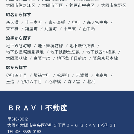
大阪市住之江区
大阪市西区
神戸市中央区
大阪市生野区
町名から探す
西天満
十三本町
東心斎橋
谷町
森ノ宮中央
天神橋
鎗屋町
瓦屋町
十三東
西中島
沿線から探す
地下鉄谷町線
地下鉄堺筋線
地下鉄中央線
地下鉄長堀鶴見緑地
地下鉄御堂筋線
地下鉄四つ橋線
大阪環状線
京阪本線
地下鉄千日前線
阪急京都本線
駅から探す
谷町四丁目
堺筋本町
松屋町
天満橋
南森町
玉造
谷町六丁目
心斎橋
森ノ宮
北浜
ＢＲＡＶＩ不動産
〒540-0012
大阪府大阪市中央区谷町３丁目２－６ ＢＲＡＶＩ谷町２Ｆ
TEL:
06-6585-0183