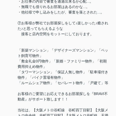
・お仕事の内容で審査を通過出来るか心配...。
・無職でも借りれるお部屋はあるのかな...。
・他社様で申し込みをしたが、審査を落とされた...。
⑦お客様が弊社でお部屋探しをして♪楽しかった♪癒され
た♪と思ってもらえるような
接客と店内空間をモットーにしております。
「新築マンション」「デザイナーズマンション」「ペッ
ト飼育可物件」
「敷金礼金0円物件」「新婚・ファミリー物件」「初期
費用抑えめ物件」
「タワーマンション」「保証人無し物件」「駐車場付き
物件」「バイク置場有物件」
「ルームシェア物件」「セパレート物件」「戸建て」等
お客様のご要望にお応えできるお部屋探しを『BRAVI不
動産』がサポート致します！！
当社は、【大阪メトロ谷町線 谷町四丁目駅】【大阪メ
トロ中央線 谷町四丁目駅】【大阪メトロ谷町線 天満