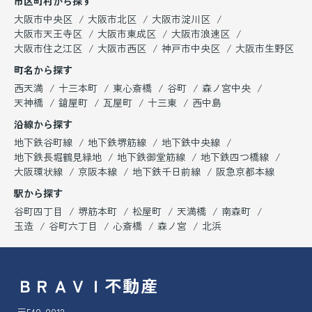
市区町村から探す
大阪市中央区
大阪市北区
大阪市淀川区
大阪市天王寺区
大阪市東成区
大阪市浪速区
大阪市住之江区
大阪市西区
神戸市中央区
大阪市生野区
町名から探す
西天満
十三本町
東心斎橋
谷町
森ノ宮中央
天神橋
鎗屋町
瓦屋町
十三東
西中島
沿線から探す
地下鉄谷町線
地下鉄堺筋線
地下鉄中央線
地下鉄長堀鶴見緑地
地下鉄御堂筋線
地下鉄四つ橋線
大阪環状線
京阪本線
地下鉄千日前線
阪急京都本線
駅から探す
谷町四丁目
堺筋本町
松屋町
天満橋
南森町
玉造
谷町六丁目
心斎橋
森ノ宮
北浜
ＢＲＡＶＩ不動産
〒540-0012