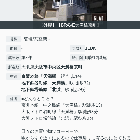
【外観】【BRAVE天満橋京町】
- 管理/共益費 -
賃料
-
1LDK
面積
間取り
築4年
9階/12階建
築年数
所在階
大阪府
大阪市中央区
天満橋京町
所在地
京阪本線
「
天満橋
」駅 徒歩1分
交通
地下鉄谷町線
「
天満橋
」駅 徒歩3分
地下鉄堺筋線
「
北浜
」駅 徒歩9分
■どんなところ？
備考
京阪本線・中之島線『天満橋』駅徒歩1分
大阪メトロ谷町線『天満橋』駅徒歩3分
大阪メトロ堺筋線『北浜』駅徒歩9分
日々のお買い物はコーヨーで。
駅からすぐ近くにあるので仕事帰りに寄るのにとても便