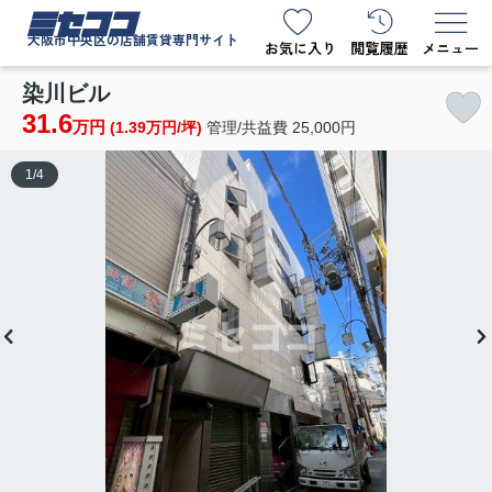
ミセココ
大阪市中央区の店舗賃貸専門サイト
染川ビル
31.6
万円
(1.39万円/坪)
管理/共益費 25,000円
1
/
4