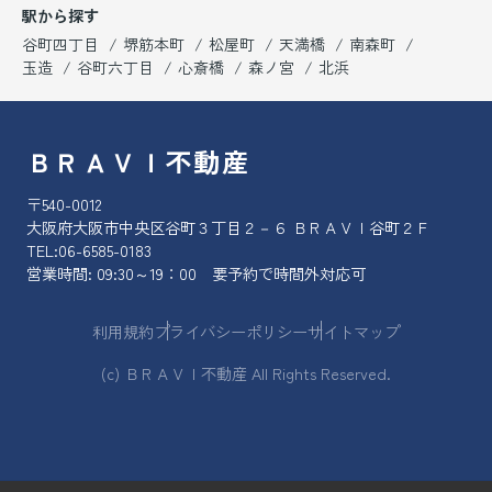
駅から探す
谷町四丁目
堺筋本町
松屋町
天満橋
南森町
玉造
谷町六丁目
心斎橋
森ノ宮
北浜
ＢＲＡＶＩ不動産
〒540-0012
大阪府大阪市中央区谷町３丁目２－６ ＢＲＡＶＩ谷町２Ｆ
TEL:
06-6585-0183
営業時間: 09:30～19：00 要予約で時間外対応可
利用規約
プライバシーポリシー
サイトマップ
(c) ＢＲＡＶＩ不動産 All Rights Reserved.