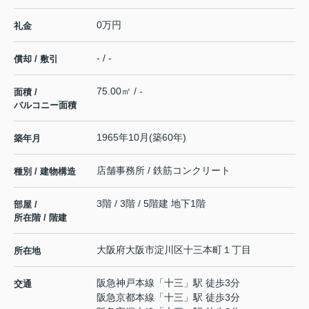
0万円
礼金
- / -
償却 / 敷引
75.00㎡ / -
面積 /
バルコニー面積
1965年10月(築60年)
築年月
店舗事務所 / 鉄筋コンクリート
種別 / 建物構造
3階 / 3階 / 5階建 地下1階
部屋 /
所在階 / 階建
大阪府
大阪市淀川区
十三本町
１丁目
所在地
阪急神戸本線
「
十三
」駅 徒歩3分
交通
阪急京都本線
「
十三
」駅 徒歩3分