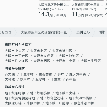
大阪市北区天神橋２丁目
大阪市淀川区十三東２丁目
2
15.76坪 (52.10㎡)
11.89坪 (39.31㎡)
14.3
11
万円 (0.91万円/坪)
万円 (0.93万円/坪)
ミセココ
大阪市淀川区の店舗(賃貸)一覧
染川ビル
3階
市区町村から探す
大阪市中央区
大阪市北区
大阪市淀川区
大阪市天王寺区
大阪市東成区
大阪市浪速区
大阪市住之江区
大阪市西区
神戸市中央区
大阪市生野区
町名から探す
西天満
十三本町
東心斎橋
谷町
森ノ宮中央
天神橋
鎗屋町
瓦屋町
十三東
西中島
沿線から探す
地下鉄谷町線
地下鉄堺筋線
地下鉄中央線
地下鉄長堀鶴見緑地
地下鉄御堂筋線
地下鉄四つ橋線
大阪環状線
京阪本線
地下鉄千日前線
阪急京都本線