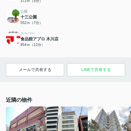
372ｍ（5分）
公園
十三公園
552ｍ（7分）
スーパー
食品館アプロ 木川店
954ｍ（12分）
メールで共有する
LINEで共有する
近隣の物件