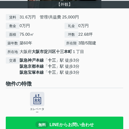
【外観】
31.6万円 管理/共益費 25,000円
賃料
0万円
0万円
敷金
礼金
75.00㎡
22.68坪
面積
坪数
築60年
3階/5階建
築年数
所在階
大阪府
大阪市淀川区
十三本町
１丁目
所在地
阪急神戸本線
「
十三
」駅 徒歩3分
交通
阪急京都本線
「
十三
」駅 徒歩3分
阪急宝塚本線
「
十三
」駅 徒歩3分
物件の特徴
エレベータ
ー
LINEからお問い合わせ
無料