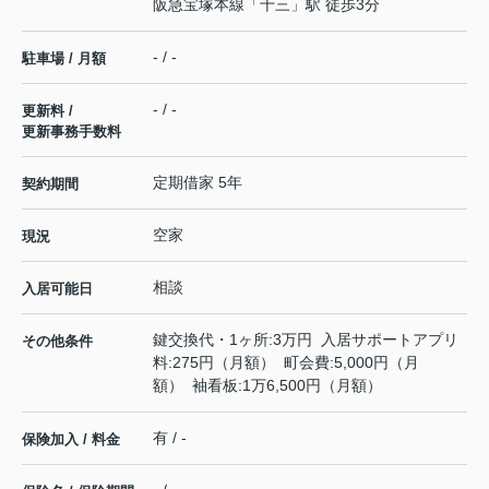
阪急宝塚本線
「
十三
」駅 徒歩3分
- / -
駐車場 / 月額
- / -
更新料 /
更新事務手数料
定期借家 5年
契約期間
空家
現況
相談
入居可能日
鍵交換代・1ヶ所:3万円 入居サポートアプリ
その他条件
料:275円（月額） 町会費:5,000円（月
額） 袖看板:1万6,500円（月額）
有 / -
保険加入 / 料金