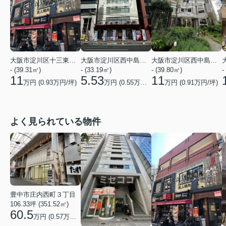
大阪市淀川区十三東２丁目
大阪市淀川区西中島３丁目
大阪市淀川区西中島６丁目
- (39.31㎡)
- (33.19㎡)
- (39.80㎡)
-
11
5.53
11
万円 (
0.93
万円/坪)
万円 (
0.55
万円/坪)
万円 (
0.91
万円/坪)
よく見られている物件
豊中市庄内西町３丁目
106.33坪 (351.52㎡)
60.5
万円 (0.57万円/坪)