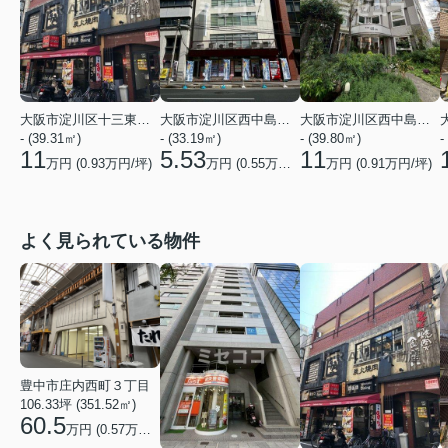
大阪市淀川区十三東２丁目
大阪市淀川区西中島３丁目
大阪市淀川区西中島６丁目
- (39.31㎡)
- (33.19㎡)
- (39.80㎡)
-
11
5.53
11
万円 (
0.93
万円/坪)
万円 (
0.55
万円/坪)
万円 (
0.91
万円/坪)
よく見られている物件
豊中市庄内西町３丁目
106.33坪 (351.52㎡)
60.5
万円 (0.57万円/坪)