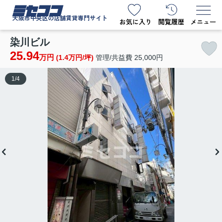
ミセココ
大阪市中央区の店舗賃貸専門サイト
染川ビル
25.94
万円
(1.4万円/坪)
管理/共益費 25,000円
1
/
4