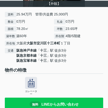
【外観】
25.94万円 管理/共益費 25,000円
賃料
0万円
0万円
敷金
礼金
78.20㎡
23.65坪
面積
坪数
築60年
4階/5階建
築年数
所在階
大阪府
大阪市淀川区
十三本町
１丁目
所在地
阪急神戸本線
「
十三
」駅 徒歩3分
交通
阪急京都本線
「
十三
」駅 徒歩3分
阪急宝塚本線
「
十三
」駅 徒歩3分
物件の特徴
エレベータ
ー
LINEからお問い合わせ
無料