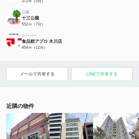
372ｍ（5分）
公園
十三公園
552ｍ（7分）
スーパー
食品館アプロ 木川店
954ｍ（12分）
メールで共有する
LINEで共有する
近隣の物件