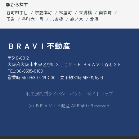
駅から探す
谷町四丁目
堺筋本町
松屋町
天満橋
南森町
玉造
谷町六丁目
心斎橋
森ノ宮
北浜
ＢＲＡＶＩ不動産
〒540-0012
大阪府大阪市中央区谷町３丁目２－６ ＢＲＡＶＩ谷町２Ｆ
TEL:
06-6585-0183
営業時間: 09:30～19：00 要予約で時間外対応可
利用規約
プライバシーポリシー
サイトマップ
(c) ＢＲＡＶＩ不動産 All Rights Reserved.