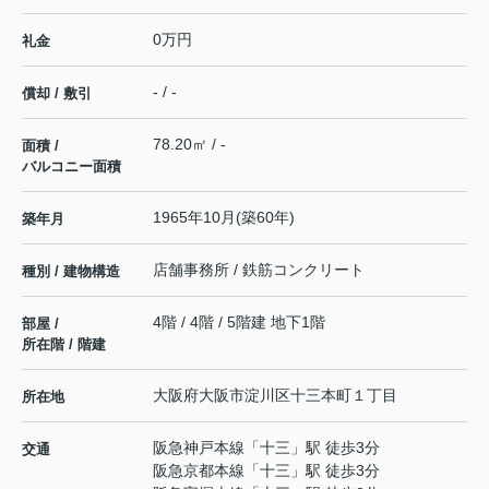
0万円
礼金
- / -
償却 / 敷引
78.20㎡ / -
面積 /
バルコニー面積
1965年10月(築60年)
築年月
店舗事務所 / 鉄筋コンクリート
種別 / 建物構造
4階 / 4階 / 5階建 地下1階
部屋 /
所在階 / 階建
大阪府
大阪市淀川区
十三本町
１丁目
所在地
阪急神戸本線
「
十三
」駅 徒歩3分
交通
阪急京都本線
「
十三
」駅 徒歩3分