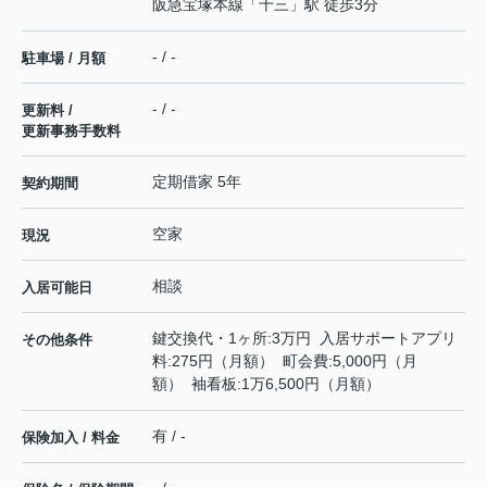
阪急宝塚本線
「
十三
」駅 徒歩3分
- / -
駐車場 / 月額
- / -
更新料 /
更新事務手数料
定期借家 5年
契約期間
空家
現況
相談
入居可能日
鍵交換代・1ヶ所:3万円 入居サポートアプリ
その他条件
料:275円（月額） 町会費:5,000円（月
額） 袖看板:1万6,500円（月額）
有 / -
保険加入 / 料金