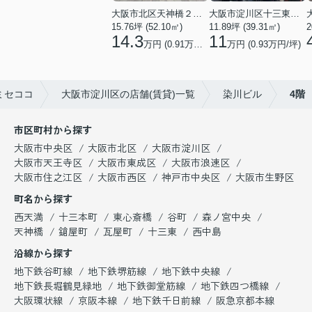
大阪市北区天神橋２丁目
大阪市淀川区十三東２丁目
2
15.76坪 (52.10㎡)
11.89坪 (39.31㎡)
14.3
11
万円 (0.91万円/坪)
万円 (0.93万円/坪)
ミセココ
大阪市淀川区の店舗(賃貸)一覧
染川ビル
4階
市区町村から探す
大阪市中央区
大阪市北区
大阪市淀川区
大阪市天王寺区
大阪市東成区
大阪市浪速区
大阪市住之江区
大阪市西区
神戸市中央区
大阪市生野区
町名から探す
西天満
十三本町
東心斎橋
谷町
森ノ宮中央
天神橋
鎗屋町
瓦屋町
十三東
西中島
沿線から探す
地下鉄谷町線
地下鉄堺筋線
地下鉄中央線
地下鉄長堀鶴見緑地
地下鉄御堂筋線
地下鉄四つ橋線
大阪環状線
京阪本線
地下鉄千日前線
阪急京都本線