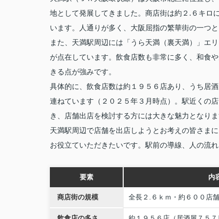
地として発展してきました。商店街は約２.６キロ
います。人通りが多く、大阪屈指の繁華街の一つと
また、天満駅周辺には「うら天満（裏天満）」エリ
が点在しています。飲食店数も非常に多く、和食や
きる点が強みです。
具体的に、飲食店数は約１９５６店あり、うち居酒
連ねています（２０２５年３月時点）。駅近くの店
き、店舗出店を検討する方には大きな魅力となりま
天満駅周辺で店舗を出店しようとお考えの皆さまに
お役立ていただきたいです。駅前の導線、人の流れ
要素
内
商店街の規模
全長２.６ｋｍ・約６００店
飲食店の多さ
約１９５６店（居酒屋７５７