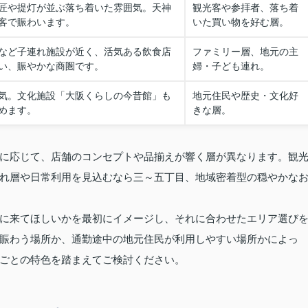
匠や提灯が並ぶ落ち着いた雰囲気。天神
観光客や参拝者、落ち着
客で賑わいます。
いた買い物を好む層。
など子連れ施設が近く、活気ある飲食店
ファミリー層、地元の主
い、賑やかな商圏です。
婦・子ども連れ。
気。文化施設「大阪くらしの今昔館」も
地元住民や歴史・文化好
めます。
きな層。
に応じて、店舗のコンセプトや品揃えが響く層が異なります。観
れ層や日常利用を見込むなら三～五丁目、地域密着型の穏やかな
に来てほしいかを最初にイメージし、それに合わせたエリア選び
賑わう場所か、通勤途中の地元住民が利用しやすい場所かによっ
ごとの特色を踏まえてご検討ください。