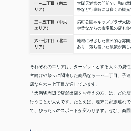
一～二丁目（南エ
大阪天満宮の門前で、和の意
リア）
祭など行事時には多くの観光
三～五丁目（中央
扇町公園やキッズプラザ大阪
エリア）
や昔ながらの市場風の店も多
六～七丁目（北エ
地域に根ざした庶民的な雰囲
リア）
あり、落ち着いた散策が楽し
それぞれのエリアは、ターゲットとする人々の属性
客向けや祭りに関連した商品なら一～二丁目、子連
店なら六～七丁目が適しています。
「天満駅周辺で店舗出店をお考えの方」は、どの層
行うことが大切です。たとえば、週末に家族連れで
て、ぴったりのスポットが変わります。ぜひ、商圏