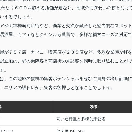
にわたり６００を超える店舗が連なり、地域のにぎわいの核となっ
いえるでしょう。
アや天神橋筋商店街など、商業と交流が融合した魅力的なスポッ
居酒屋、カフェなどジャンルも豊富で、多様な顧客ニーズに対応
屋が７５７店、カフェ・喫茶店が２３５店など、多彩な業態が軒
舗立地は、駅の乗降客と商店街の来訪客を同時に取り込むことが
す。
は、この地域の抜群の集客ポテンシャルをぜひご自身の出店計画
、エリアの賑わいが、集客の後押しとなることでしょう。
容
効果
舗
高い通行量と多様な来訪者
店など）
顧客層の広がり