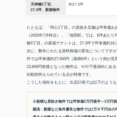
天神橋5丁目、
約27.3坪
27.3坪、新築物件
たとえば、「同心1丁目」の居抜き店舗は坪単価おおよ
（2025年7月時点） 。「池田町」では、6坪あたり
橋5丁目」の新築テナントは、27.3坪で坪単価約16,
次に、数年にわたる賃料相場の変化についてですが
件では坪単価約27,500円（面積6坪）という例が
23,800円前後となった物件は、やや下落傾向にあ
比較的抑えられている点が特徴です。
こうした傾向をもとに、出店計画では以下のような
小規模な居抜き物件では坪単価2万円後半～3万円
築浅・新築など条件優良な物件では1万６千円台の