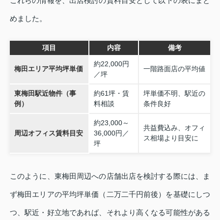
これらの情報を、出店検討の賃料目安として以下の表にまと
めました。
項目
内容
備考
約22,000円
梅田エリア平均坪単価
一階路面店の平均値
／坪
東梅田駅近物件（事
約61坪・賃
坪単価不明、駅近の
例）
料相談
条件良好
約23,000～
共益費込み、オフィ
周辺オフィス賃料目安
36,000円／
ス相場より目安に
坪
このように、東梅田周辺への店舗出店を検討する際には、ま
ず梅田エリアの平均坪単価（二万二千円前後）を基礎にしつ
つ、駅近・好立地であれば、それより高くなる可能性がある