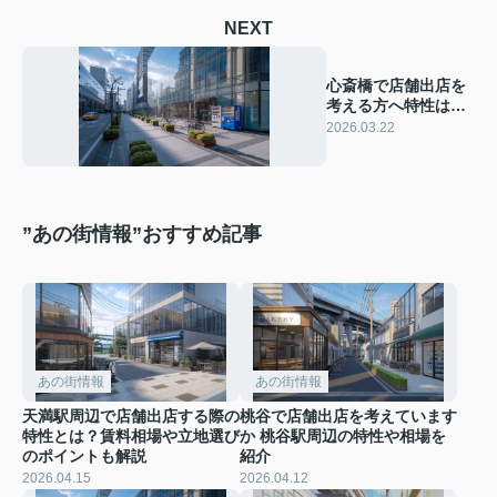
NEXT
心斎橋で店舗出店を
考える方へ特性は？
周辺の賃料相場や立
2026.03.22
地の選び方も紹介
”あの街情報”おすすめ記事
あの街情報
あの街情報
天満駅周辺で店舗出店する際の
桃谷で店舗出店を考えています
特性とは？賃料相場や立地選び
か 桃谷駅周辺の特性や相場を
のポイントも解説
紹介
2026.04.15
2026.04.12