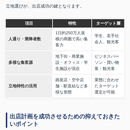
立地選びが、出店成功の鍵となります。
項目
特性
ターゲット層
1日約250万人規
学生、若手社
人通り・乗降者数
模の商圏で高い集
会人、観光客
客力
地下街・商業施
ビジネスパー
多様な集客源
設・オフィス・学
ソン・買い物
生施設が混在
客・観光客
路面店・空中店
業態に合わせ
立地特性の活用
舗・駅直結など多
たターゲット
様な形態
選定が可能
出店計画を成功させるための抑えておきた
いポイント