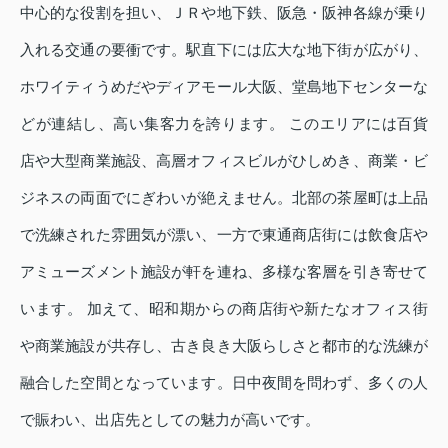
中心的な役割を担い、ＪＲや地下鉄、阪急・阪神各線が乗り
入れる交通の要衝です。駅直下には広大な地下街が広がり、
ホワイティうめだやディアモール大阪、堂島地下センターな
どが連結し、高い集客力を誇ります。 このエリアには百貨
店や大型商業施設、高層オフィスビルがひしめき、商業・ビ
ジネスの両面でにぎわいが絶えません。北部の茶屋町は上品
で洗練された雰囲気が漂い、一方で東通商店街には飲食店や
アミューズメント施設が軒を連ね、多様な客層を引き寄せて
います。 加えて、昭和期からの商店街や新たなオフィス街
や商業施設が共存し、古き良き大阪らしさと都市的な洗練が
融合した空間となっています。日中夜間を問わず、多くの人
で賑わい、出店先としての魅力が高いです。