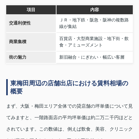
項目
内容
ＪＲ・地下鉄・阪急・阪神の複数路
交通利便性
線が集結
百貨店・大型商業施設・地下街・飲
商業集積
食・アミューズメント
街の魅力
新旧融合・にぎわい・幅広い客層
東梅田周辺の店舗出店における賃料相場の
概要
まず、大阪・梅田エリア全体での貸店舗の坪単価について見
てみますと、一階路面店の平均坪単価は約二万二千円ほどと
されています。この数値は、例えば飲食、美容、クリニック