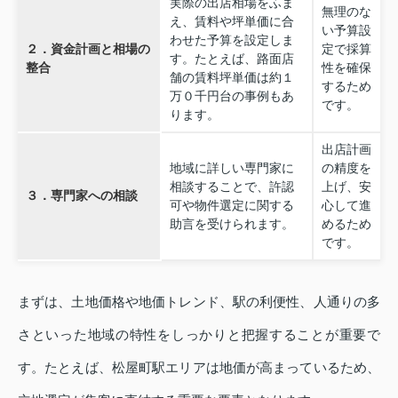
実際の出店相場をふま
無理のな
え、賃料や坪単価に合
い予算設
わせた予算を設定しま
２．資金計画と相場の
定で採算
す。たとえば、路面店
整合
性を確保
舗の賃料坪単価は約１
するため
万０千円台の事例もあ
です。
ります。
出店計画
地域に詳しい専門家に
の精度を
相談することで、許認
上げ、安
３．専門家への相談
可や物件選定に関する
心して進
助言を受けられます。
めるため
です。
まずは、土地価格や地価トレンド、駅の利便性、人通りの多
さといった地域の特性をしっかりと把握することが重要で
す。たとえば、松屋町駅エリアは地価が高まっているため、