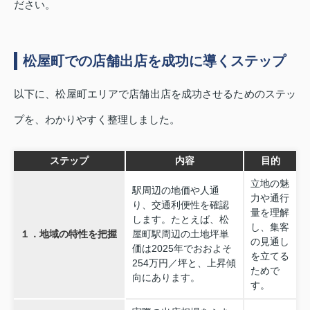
ださい。
松屋町での店舗出店を成功に導くステップ
以下に、松屋町エリアで店舗出店を成功させるためのステッ
プを、わかりやすく整理しました。
ステップ
内容
目的
立地の魅
駅周辺の地価や人通
力や通行
り、交通利便性を確認
量を理解
します。たとえば、松
し、集客
１．地域の特性を把握
屋町駅周辺の土地坪単
の見通し
価は2025年でおおよそ
を立てる
254万円／坪と、上昇傾
ためで
向にあります。
す。