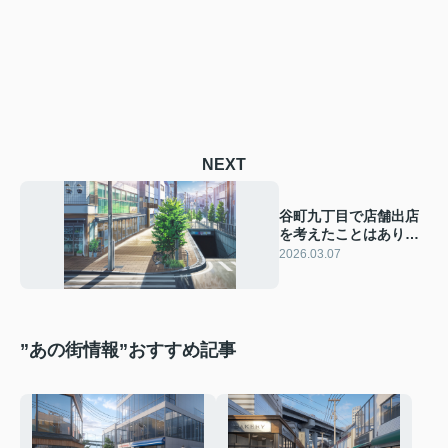
NEXT
谷町九丁目で店舗出店
を考えたことはありま
すか 特性や相場を知
2026.03.07
って準備を始めましょ
う
”あの街情報”おすすめ記事