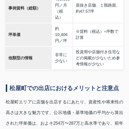
円／月
居抜き店舗、１階路面、
事例賃料（総額）
（税
約47.57坪
込）
約
※賃料（税込）÷坪数で
坪単価
10,406
計算
円／坪
投資用や店舗付き住宅な
非常に
他類型の情報
どの掲載が少ないため参
少ない
考情報が少ない
松屋町での出店におけるメリットと注意点
松屋町エリアに店舗を出店するにあたり、資産性や将来性の
高さは大きな魅力です。公示地価・基準地価の平均から算出
された坪単価は、およそ254万〜287万と高水準であり、前年