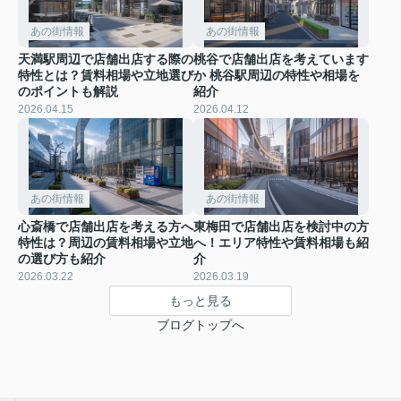
あの街情報
あの街情報
天満駅周辺で店舗出店する際の
桃谷で店舗出店を考えています
特性とは？賃料相場や立地選び
か 桃谷駅周辺の特性や相場を
のポイントも解説
紹介
2026.04.15
2026.04.12
あの街情報
あの街情報
心斎橋で店舗出店を考える方へ
東梅田で店舗出店を検討中の方
特性は？周辺の賃料相場や立地
へ！エリア特性や賃料相場も紹
の選び方も紹介
介
2026.03.22
2026.03.19
もっと見る
ブログトップへ