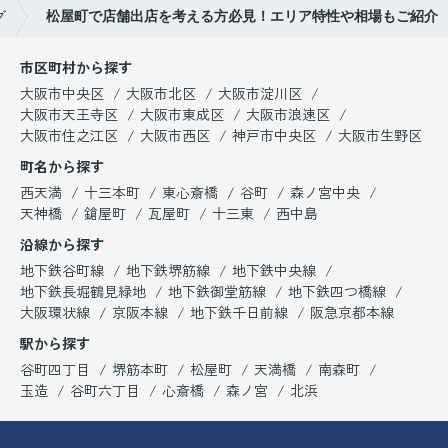
グ
松屋町で店舗出店を考える方必見！エリア特性や相場もご紹介
市区町村から探す
大阪市中央区
大阪市北区
大阪市淀川区
大阪市天王寺区
大阪市東成区
大阪市浪速区
大阪市住之江区
大阪市西区
神戸市中央区
大阪市生野区
町名から探す
西天満
十三本町
東心斎橋
谷町
森ノ宮中央
天神橋
鎗屋町
瓦屋町
十三東
西中島
沿線から探す
地下鉄谷町線
地下鉄堺筋線
地下鉄中央線
地下鉄長堀鶴見緑地
地下鉄御堂筋線
地下鉄四つ橋線
大阪環状線
京阪本線
地下鉄千日前線
阪急京都本線
駅から探す
谷町四丁目
堺筋本町
松屋町
天満橋
南森町
玉造
谷町六丁目
心斎橋
森ノ宮
北浜