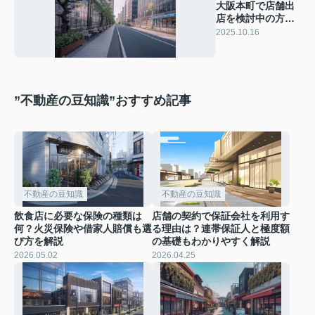
大阪本町で店舗出
店を検討中の方必
見！相場や特性を
2025.10.16
まとめて紹介
”不動産の豆知識”おすすめ記事
不動産の豆知識
不動産の豆知識
飲食店に必要な保険の種類は
店舗の契約で保証会社を利用す
何？火災保険や借家人賠償も選
る理由は？連帯保証人と極度額
び方を解説
の基礎もわかりやすく解説
2026.05.02
2026.04.25