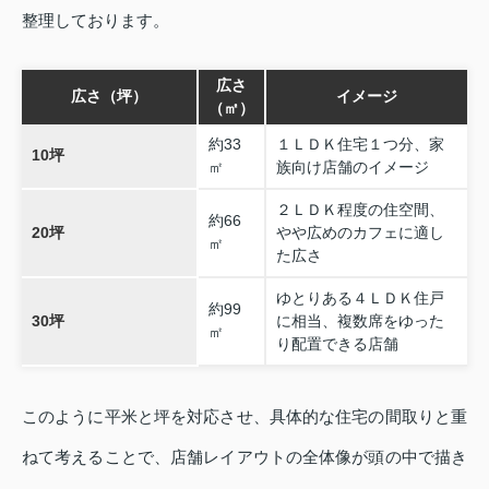
整理しております。
広さ
広さ（坪）
イメージ
（㎡）
約33
１ＬＤＫ住宅１つ分、家
10坪
㎡
族向け店舗のイメージ
２ＬＤＫ程度の住空間、
約66
20坪
やや広めのカフェに適し
㎡
た広さ
ゆとりある４ＬＤＫ住戸
約99
30坪
に相当、複数席をゆった
㎡
り配置できる店舗
このように平米と坪を対応させ、具体的な住宅の間取りと重
ねて考えることで、店舗レイアウトの全体像が頭の中で描き