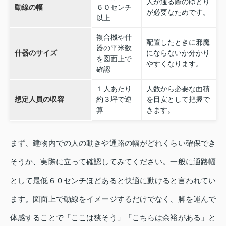
人が通る際のゆとり
動線の幅
６０センチ
が必要なためです。
以上
複合機や什
配置したときに邪魔
器の平米数
什器のサイズ
にならないか分かり
を図面上で
やすくなります。
確認
１人あたり
人数から必要な面積
想定人員の収容
約３坪で逆
を目安として把握で
算
きます。
まず、建物内での人の動きや通路の幅がどれくらい確保でき
そうか、実際に立って確認してみてください。一般に通路幅
として最低６０センチほどあると快適に動けると言われてい
ます。図面上で動線をイメージするだけでなく、脚を運んで
体感することで「ここは狭そう」「こちらは余裕がある」と