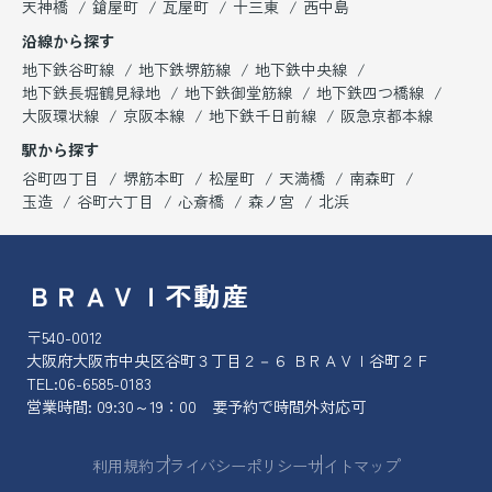
天神橋
鎗屋町
瓦屋町
十三東
西中島
沿線から探す
地下鉄谷町線
地下鉄堺筋線
地下鉄中央線
地下鉄長堀鶴見緑地
地下鉄御堂筋線
地下鉄四つ橋線
大阪環状線
京阪本線
地下鉄千日前線
阪急京都本線
駅から探す
谷町四丁目
堺筋本町
松屋町
天満橋
南森町
玉造
谷町六丁目
心斎橋
森ノ宮
北浜
ＢＲＡＶＩ不動産
〒540-0012
大阪府大阪市中央区谷町３丁目２－６ ＢＲＡＶＩ谷町２Ｆ
TEL:
06-6585-0183
営業時間: 09:30～19：00 要予約で時間外対応可
利用規約
プライバシーポリシー
サイトマップ