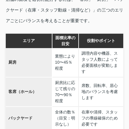
クヤード（在庫・スタッフ動線・清掃など）」の三つのエリ
アごとにバランスを考えることが重要です。
面積比率の
エリア
役割やポイント
目安
調理内容や機器、ス
業態により
タッフ人数によって
厨房
10〜45％
必要面積が変動しま
程度
す
厨房比に応
席数、回転率、居心
じて残りの
客席（ホール）
地のバランスを考慮
70〜90％
します
程度
全体の数％
在庫や清掃、スタッ
バックヤード
（目安：明
フの導線確保のため
示なし）
必要です