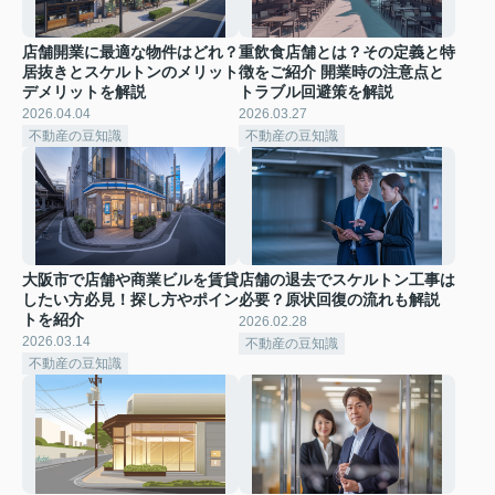
店舗開業に最適な物件はどれ？
重飲食店舗とは？その定義と特
居抜きとスケルトンのメリット
徴をご紹介 開業時の注意点と
デメリットを解説
トラブル回避策を解説
2026.04.04
2026.03.27
不動産の豆知識
不動産の豆知識
大阪市で店舗や商業ビルを賃貸
店舗の退去でスケルトン工事は
したい方必見！探し方やポイン
必要？原状回復の流れも解説
トを紹介
2026.02.28
2026.03.14
不動産の豆知識
不動産の豆知識