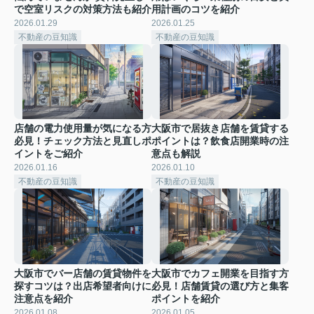
で空室リスクの対策方法も紹介
用計画のコツを紹介
2026.01.29
2026.01.25
不動産の豆知識
不動産の豆知識
店舗の電力使用量が気になる方
大阪市で居抜き店舗を賃貸する
必見！チェック方法と見直しポ
ポイントは？飲食店開業時の注
イントをご紹介
意点も解説
2026.01.16
2026.01.10
不動産の豆知識
不動産の豆知識
大阪市でバー店舗の賃貸物件を
大阪市でカフェ開業を目指す方
探すコツは？出店希望者向けに
必見！店舗賃貸の選び方と集客
注意点を紹介
ポイントを紹介
2026.01.08
2026.01.05