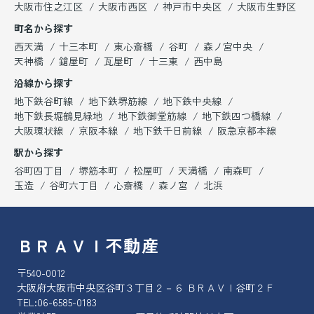
大阪市住之江区
大阪市西区
神戸市中央区
大阪市生野区
町名から探す
西天満
十三本町
東心斎橋
谷町
森ノ宮中央
天神橋
鎗屋町
瓦屋町
十三東
西中島
沿線から探す
地下鉄谷町線
地下鉄堺筋線
地下鉄中央線
地下鉄長堀鶴見緑地
地下鉄御堂筋線
地下鉄四つ橋線
大阪環状線
京阪本線
地下鉄千日前線
阪急京都本線
駅から探す
谷町四丁目
堺筋本町
松屋町
天満橋
南森町
玉造
谷町六丁目
心斎橋
森ノ宮
北浜
ＢＲＡＶＩ不動産
〒540-0012
大阪府大阪市中央区谷町３丁目２－６ ＢＲＡＶＩ谷町２Ｆ
TEL:
06-6585-0183