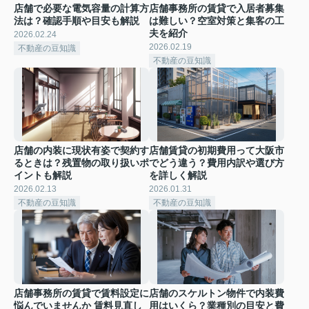
店舗で必要な電気容量の計算方
店舗事務所の賃貸で入居者募集
法は？確認手順や目安も解説
は難しい？空室対策と集客の工
夫を紹介
2026.02.24
2026.02.19
不動産の豆知識
不動産の豆知識
店舗の内装に現状有姿で契約す
店舗賃貸の初期費用って大阪市
るときは？残置物の取り扱いポ
でどう違う？費用内訳や選び方
イントも解説
を詳しく解説
2026.02.13
2026.01.31
不動産の豆知識
不動産の豆知識
店舗事務所の賃貸で賃料設定に
店舗のスケルトン物件で内装費
悩んでいませんか 賃料見直し
用はいくら？業種別の目安と費