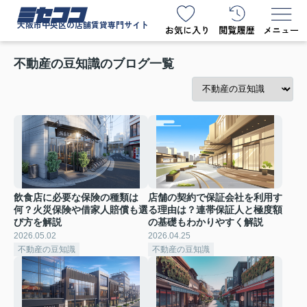
ミセココ
大阪市中央区の店舗賃貸専門サイト
不動産の豆知識のブログ一覧
飲食店に必要な保険の種類は
店舗の契約で保証会社を利用す
何？火災保険や借家人賠償も選
る理由は？連帯保証人と極度額
び方を解説
の基礎もわかりやすく解説
2026.05.02
2026.04.25
不動産の豆知識
不動産の豆知識