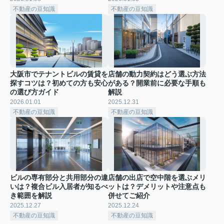
不動産の豆知識
不動産の豆知識
大阪市でテナントビルの賃貸を
店舗の動力契約はどう選ぶ方法
探すコツは？初めての方も安心
がある？開業前に必要な手順も
の選び方ガイド
解説
2026.01.01
2025.12.31
不動産の豆知識
不動産の豆知識
ビルの専有部分と共用部分の違
店舗の出店で空中階を選ぶメリ
いは？複合ビル入居者が知るべ
ットは？デメリットや注意点も
き範囲を解説
併せてご紹介
2025.12.27
2025.12.24
不動産の豆知識
不動産の豆知識