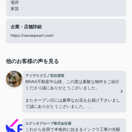
場所
家賃
企業・店舗詳細
https://xiexiepearl.com/
他のお客様の声を見る
アイデスク三ノ宮自習室
BRAVI不動産中山様、この度は素敵な物件をご紹介
くださり誠にありがとうございました。
またオープン日には豪華なお花をお届け下さいまし
て誠にありがとうございました。
お陰様で、とても嬉しく心改まる気持ちでオープン
を迎える事ができました。
エクシオグループ株式会社様
心より感謝申し上げます。
これから全国で本格的に始まるインフラ工事の先駆