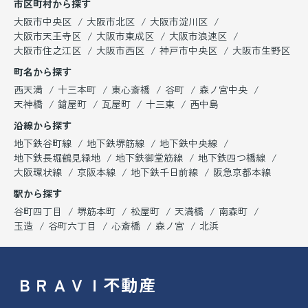
市区町村から探す
大阪市中央区
大阪市北区
大阪市淀川区
大阪市天王寺区
大阪市東成区
大阪市浪速区
大阪市住之江区
大阪市西区
神戸市中央区
大阪市生野区
町名から探す
西天満
十三本町
東心斎橋
谷町
森ノ宮中央
天神橋
鎗屋町
瓦屋町
十三東
西中島
沿線から探す
地下鉄谷町線
地下鉄堺筋線
地下鉄中央線
地下鉄長堀鶴見緑地
地下鉄御堂筋線
地下鉄四つ橋線
大阪環状線
京阪本線
地下鉄千日前線
阪急京都本線
駅から探す
谷町四丁目
堺筋本町
松屋町
天満橋
南森町
玉造
谷町六丁目
心斎橋
森ノ宮
北浜
ＢＲＡＶＩ不動産