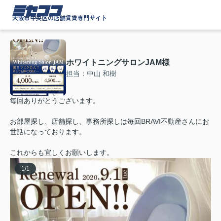
ミセココ
大阪市中央区の店舗賃貸専門サイト
ホワイトニングサロンJAM様
担当：中山 和樹
毎回ありがとうございます。
お部屋探し、店舗探し、事務所探しは毎回BRAVI不動産さんにお
世話になっております。
これからも宜しくお願いします。
1
/
1