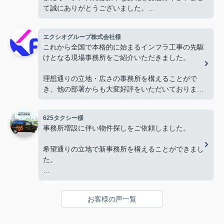
て誠にありがとうございました。
お陰様で、とても嬉しく心改まる気持ちでオープン
を迎える事ができました。
エクシオグループ株式会社様
心より感謝申し上げます。
これから全国で本格的に始まるインフラ工事の先駆
けとなる現場事務所をご紹介いただきました。
今後ともよろしくお願いします。
理想通りの立地・広さの事務所を構えることがで
き、他の部署からも大変好評をいただいておりま
す。
625タクシー様
今後とも物件探しの際はよろしくお願いします。
事務所増設に伴い物件探しをご依頼しました。
希望通りの立地で新事務所を構えることができまし
た。
本当にありがとうございました。
お客様の声一覧