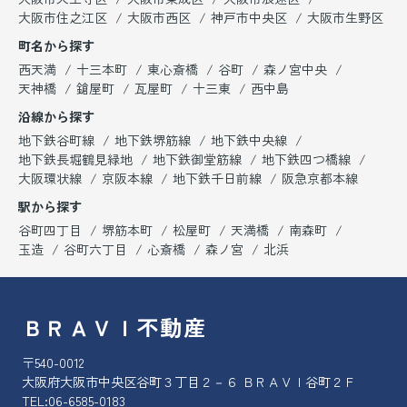
大阪市住之江区
大阪市西区
神戸市中央区
大阪市生野区
町名から探す
西天満
十三本町
東心斎橋
谷町
森ノ宮中央
天神橋
鎗屋町
瓦屋町
十三東
西中島
沿線から探す
地下鉄谷町線
地下鉄堺筋線
地下鉄中央線
地下鉄長堀鶴見緑地
地下鉄御堂筋線
地下鉄四つ橋線
大阪環状線
京阪本線
地下鉄千日前線
阪急京都本線
駅から探す
谷町四丁目
堺筋本町
松屋町
天満橋
南森町
玉造
谷町六丁目
心斎橋
森ノ宮
北浜
ＢＲＡＶＩ不動産
〒540-0012
大阪府大阪市中央区谷町３丁目２－６ ＢＲＡＶＩ谷町２Ｆ
TEL:
06-6585-0183