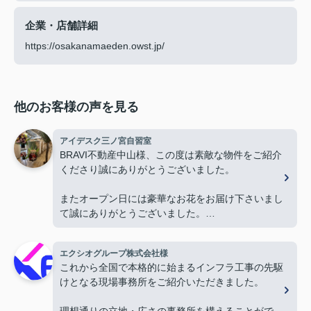
企業・店舗詳細
https://osakanamaeden.owst.jp/
他のお客様の声を見る
アイデスク三ノ宮自習室
BRAVI不動産中山様、この度は素敵な物件をご紹介
くださり誠にありがとうございました。
またオープン日には豪華なお花をお届け下さいまし
て誠にありがとうございました。
お陰様で、とても嬉しく心改まる気持ちでオープン
を迎える事ができました。
エクシオグループ株式会社様
心より感謝申し上げます。
これから全国で本格的に始まるインフラ工事の先駆
けとなる現場事務所をご紹介いただきました。
今後ともよろしくお願いします。
理想通りの立地・広さの事務所を構えることがで