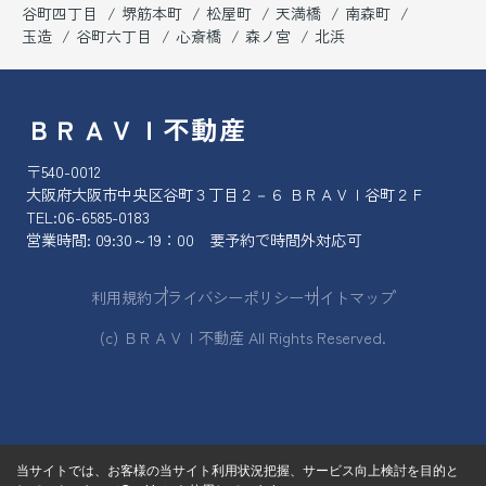
谷町四丁目
堺筋本町
松屋町
天満橋
南森町
玉造
谷町六丁目
心斎橋
森ノ宮
北浜
ＢＲＡＶＩ不動産
〒540-0012
大阪府大阪市中央区谷町３丁目２－６ ＢＲＡＶＩ谷町２Ｆ
TEL:
06-6585-0183
営業時間: 09:30～19：00 要予約で時間外対応可
利用規約
プライバシーポリシー
サイトマップ
(c) ＢＲＡＶＩ不動産 All Rights Reserved.
当サイトでは、お客様の当サイト利用状況把握、サービス向上検討を目的と