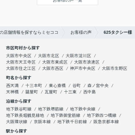
の店舗情報を探すならミセココ
お客様の声
625タクシー様
市区町村から探す
大阪市中央区
大阪市北区
大阪市淀川区
大阪市天王寺区
大阪市東成区
大阪市浪速区
大阪市住之江区
大阪市西区
神戸市中央区
大阪市生野区
町名から探す
西天満
十三本町
東心斎橋
谷町
森ノ宮中央
天神橋
鎗屋町
瓦屋町
十三東
西中島
沿線から探す
地下鉄谷町線
地下鉄堺筋線
地下鉄中央線
地下鉄長堀鶴見緑地
地下鉄御堂筋線
地下鉄四つ橋線
大阪環状線
京阪本線
地下鉄千日前線
阪急京都本線
駅から探す