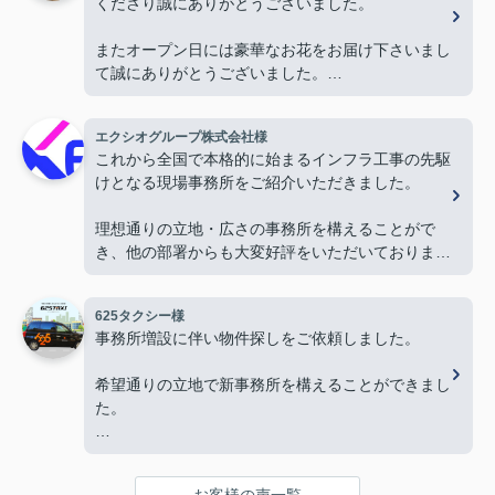
くださり誠にありがとうございました。
またオープン日には豪華なお花をお届け下さいまし
て誠にありがとうございました。
お陰様で、とても嬉しく心改まる気持ちでオープン
を迎える事ができました。
エクシオグループ株式会社様
心より感謝申し上げます。
これから全国で本格的に始まるインフラ工事の先駆
けとなる現場事務所をご紹介いただきました。
今後ともよろしくお願いします。
理想通りの立地・広さの事務所を構えることがで
き、他の部署からも大変好評をいただいておりま
す。
625タクシー様
今後とも物件探しの際はよろしくお願いします。
事務所増設に伴い物件探しをご依頼しました。
希望通りの立地で新事務所を構えることができまし
た。
本当にありがとうございました。
お客様の声一覧