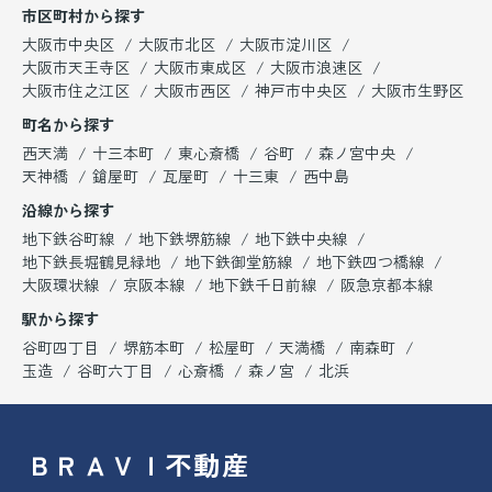
市区町村から探す
大阪市中央区
大阪市北区
大阪市淀川区
大阪市天王寺区
大阪市東成区
大阪市浪速区
大阪市住之江区
大阪市西区
神戸市中央区
大阪市生野区
町名から探す
西天満
十三本町
東心斎橋
谷町
森ノ宮中央
天神橋
鎗屋町
瓦屋町
十三東
西中島
沿線から探す
地下鉄谷町線
地下鉄堺筋線
地下鉄中央線
地下鉄長堀鶴見緑地
地下鉄御堂筋線
地下鉄四つ橋線
大阪環状線
京阪本線
地下鉄千日前線
阪急京都本線
駅から探す
谷町四丁目
堺筋本町
松屋町
天満橋
南森町
玉造
谷町六丁目
心斎橋
森ノ宮
北浜
ＢＲＡＶＩ不動産