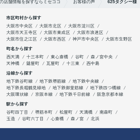
の店舗情報を探すならミセココ
お客様の声
625タクシー様
市区町村から探す
大阪市中央区
大阪市北区
大阪市淀川区
大阪市天王寺区
大阪市東成区
大阪市浪速区
大阪市住之江区
大阪市西区
神戸市中央区
大阪市生野区
町名から探す
西天満
十三本町
東心斎橋
谷町
森ノ宮中央
天神橋
鎗屋町
瓦屋町
十三東
西中島
沿線から探す
地下鉄谷町線
地下鉄堺筋線
地下鉄中央線
地下鉄長堀鶴見緑地
地下鉄御堂筋線
地下鉄四つ橋線
大阪環状線
京阪本線
地下鉄千日前線
阪急京都本線
駅から探す
谷町四丁目
堺筋本町
松屋町
天満橋
南森町
玉造
谷町六丁目
心斎橋
森ノ宮
北浜