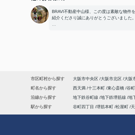
BRAVI不動産中山様、この度は素敵な物件
紹介くださり誠にありがとうございました
またオープン日には豪華なお花をお届け下
まして誠にありがとうございました。
お陰様で、とても嬉しく心改まる気持ちで
プンを迎える事ができました。
心より感謝申し上げます。
今後ともよろしくお願いします。
市区町村から探す
大阪市中央区
大阪市北区
大阪
町名から探す
西天満
十三本町
東心斎橋
谷
沿線から探す
地下鉄谷町線
地下鉄堺筋線
地
駅から探す
谷町四丁目
堺筋本町
松屋町
天