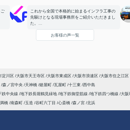
をご
これから全国で本格的に始まるインフラ工事の
。
先駆けとなる現場事務所をご紹介いただきまし
た。
さい
お客様の声一覧
理想通りの立地・広さの事務所を構えることが
オー
でき、他の部署からも大変好評をいただいてお
ります。
今後とも物件探しの際はよろしくお願いしま
す。
市淀川区
大阪市天王寺区
大阪市東成区
大阪市浪速区
大阪市住之江区
町
森ノ宮中央
天神橋
鎗屋町
瓦屋町
十三東
西中島
下鉄中央線
地下鉄長堀鶴見緑地
地下鉄御堂筋線
地下鉄四つ橋線
大阪
満橋
南森町
玉造
谷町六丁目
心斎橋
森ノ宮
北浜