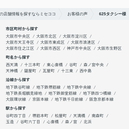
の店舗情報を探すならミセココ
お客様の声
625タクシー様
市区町村から探す
大阪市中央区
大阪市北区
大阪市淀川区
大阪市天王寺区
大阪市東成区
大阪市浪速区
大阪市住之江区
大阪市西区
神戸市中央区
大阪市生野区
町名から探す
西天満
十三本町
東心斎橋
谷町
森ノ宮中央
天神橋
鎗屋町
瓦屋町
十三東
西中島
沿線から探す
地下鉄谷町線
地下鉄堺筋線
地下鉄中央線
地下鉄長堀鶴見緑地
地下鉄御堂筋線
地下鉄四つ橋線
大阪環状線
京阪本線
地下鉄千日前線
阪急京都本線
駅から探す
谷町四丁目
堺筋本町
松屋町
天満橋
南森町
玉造
谷町六丁目
心斎橋
森ノ宮
北浜