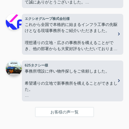
て誠にありがとうございました。
お陰様で、とても嬉しく心改まる気持ちでオープン
を迎える事ができました。
エクシオグループ株式会社様
心より感謝申し上げます。
これから全国で本格的に始まるインフラ工事の先駆
けとなる現場事務所をご紹介いただきました。
今後ともよろしくお願いします。
理想通りの立地・広さの事務所を構えることがで
き、他の部署からも大変好評をいただいておりま
す。
625タクシー様
今後とも物件探しの際はよろしくお願いします。
事務所増設に伴い物件探しをご依頼しました。
希望通りの立地で新事務所を構えることができまし
た。
本当にありがとうございました。
お客様の声一覧