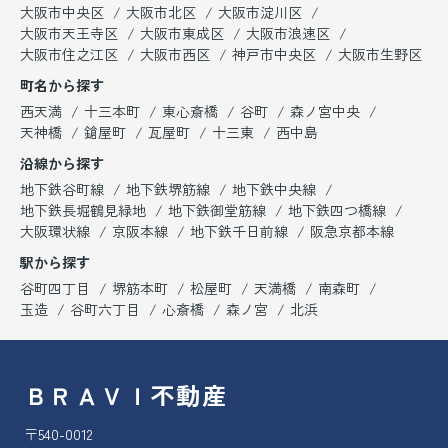
大阪市中央区
大阪市北区
大阪市淀川区
大阪市天王寺区
大阪市東成区
大阪市浪速区
大阪市住之江区
大阪市西区
神戸市中央区
大阪市生野区
町名から探す
西天満
十三本町
東心斎橋
谷町
森ノ宮中央
天神橋
鎗屋町
瓦屋町
十三東
西中島
沿線から探す
地下鉄谷町線
地下鉄堺筋線
地下鉄中央線
地下鉄長堀鶴見緑地
地下鉄御堂筋線
地下鉄四つ橋線
大阪環状線
京阪本線
地下鉄千日前線
阪急京都本線
駅から探す
谷町四丁目
堺筋本町
松屋町
天満橋
南森町
玉造
谷町六丁目
心斎橋
森ノ宮
北浜
ＢＲＡＶＩ不動産
〒540-0012