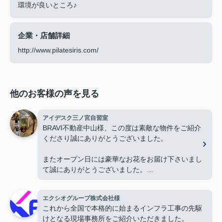
環境が良いところ♪
企業・店舗詳細
http://www.pilatesiris.com/
他のお客様の声を見る
アイデスク三ノ宮自習室
BRAVI不動産中山様、この度は素敵な物件をご紹介
くださり誠にありがとうございました。
またオープン日には豪華なお花をお届け下さいまし
て誠にありがとうございました。
お陰様で、とても嬉しく心改まる気持ちでオープン
を迎える事ができました。
エクシオグループ株式会社様
心より感謝申し上げます。
これから全国で本格的に始まるインフラ工事の先駆
けとなる現場事務所をご紹介いただきました。
今後ともよろしくお願いします。