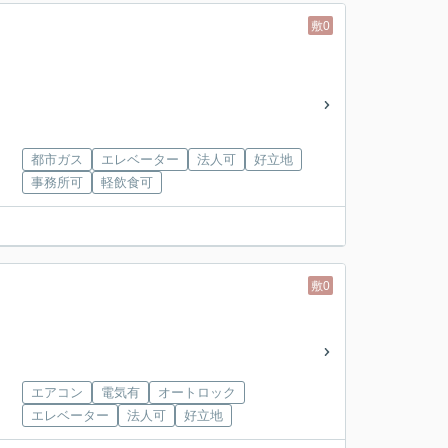
敷0
都市ガス
エレベーター
法人可
好立地
事務所可
軽飲食可
敷0
エアコン
電気有
オートロック
エレベーター
法人可
好立地