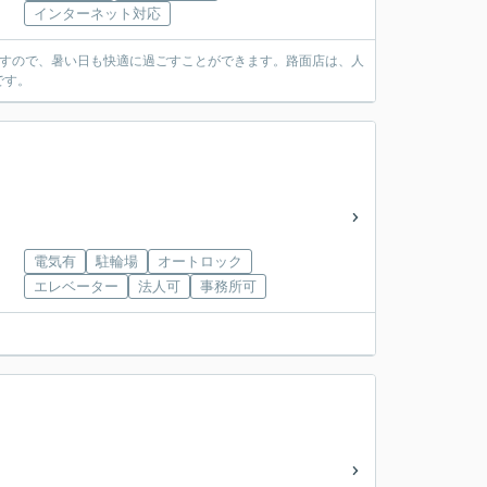
インターネット対応
ますので、暑い日も快適に過ごすことができます。路面店は、人
です。
電気有
駐輪場
オートロック
エレベーター
法人可
事務所可