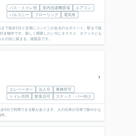
バス・トイレ別
室内洗濯機置場
エアコン
バルコニー
フローリング
電気有
店まで徒歩1分と近場にコンビニがあるのもポイント。駅まで徒
ラ付き物件です。新しく開業したい方にオススメ、オフィスにも
の人の目に留まる、路面店です。
エレベーター
法人可
事務所可
トイレ共同
飲食店可
スナック・バー向け
徒歩3分で利用できる駅があります。人の往来が活発で賑やかな
物件。