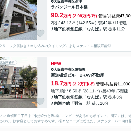
大阪市中央区
高津
ラパンジール日本橋
90.2
万円 (2.09万円/坪)
管理/共益費47,30
2階 / 43.12坪 (142.55㎡) /築42年 /11階建
地下鉄御堂筋線
「
なんば
」駅 徒歩11分
クリニック居抜き！申し込みのタイミングによりスケルトン相談可能◎
店舗事務所
NEW
大阪市中央区
道頓堀
新道頓堀ビル BRAVI不動産
18.7
万円 (2.2万円/坪)
管理/共益費11,00
地下1階 / 8.50坪 (28.11㎡) /築43年 /5階建
地下鉄御堂筋線
「
なんば
」駅 徒歩3分
南海本線
「
難波
」駅 徒歩10分
ソン 道頓堀二丁目まで徒歩2分と近場にコンビニがあるのもポイント。周辺には、
なので、飲食店としておすすめです。様々なニーズに答えた、スナック・バー向け