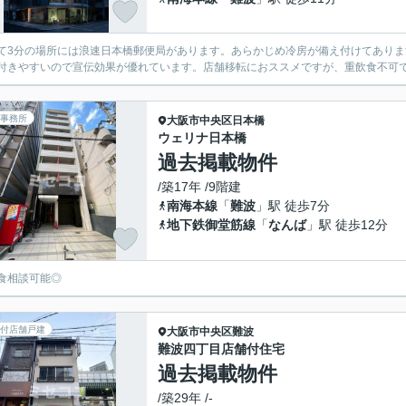
て3分の場所には浪速日本橋郵便局があります。あらかじめ冷房が備え付けてあり
付きやすいので宣伝効果が優れています。店舗移転におススメですが、重飲食不可
事務所
大阪市中央区
日本橋
ウェリナ日本橋
過去掲載物件
/築17年 /9階建
南海本線
「
難波
」駅 徒歩7分
地下鉄御堂筋線
「
なんば
」駅 徒歩12分
食相談可能◎
付店舗戸建
大阪市中央区
難波
難波四丁目店舗付住宅
過去掲載物件
/築29年 /-