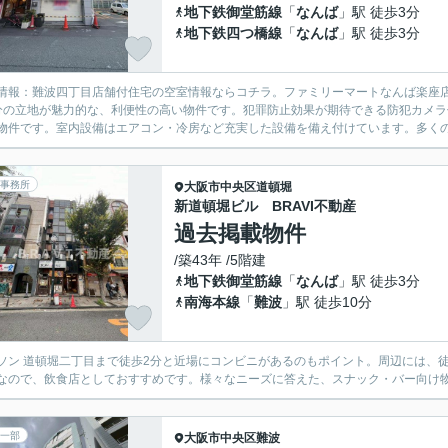
地下鉄御堂筋線
「
なんば
」駅 徒歩3分
地下鉄四つ橋線
「
なんば
」駅 徒歩3分
情報：難波四丁目店舗付住宅の空室情報ならコチラ。ファミリーマートなんば楽座
分の立地が魅力的な、利便性の高い物件です。犯罪防止効果が期待できる防犯カメ
物件です。室内設備はエアコン・冷房など充実した設備を備え付けています。多く
事務所
大阪市中央区
道頓堀
新道頓堀ビル BRAVI不動産
過去掲載物件
/築43年 /5階建
地下鉄御堂筋線
「
なんば
」駅 徒歩3分
南海本線
「
難波
」駅 徒歩10分
ソン 道頓堀二丁目まで徒歩2分と近場にコンビニがあるのもポイント。周辺には、
なので、飲食店としておすすめです。様々なニーズに答えた、スナック・バー向け
一部
大阪市中央区
難波