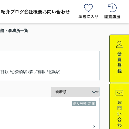
フ紹介
ブログ
会社概要
お問い合わせ
お気に入り
閲覧履歴
店舗・事務所一覧
丁目駅
/
心斎橋駅
/
森ノ宮駅
/
北浜駅
即入居可
新築