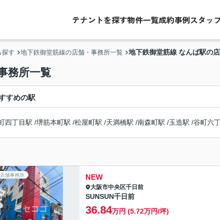
テナントを探す
物件一覧
成約事例
スタッ
地下鉄御堂筋線 なんば駅の
ら探す
地下鉄御堂筋線の店舗・事務所一覧
事務所一覧
すすめの駅
町四丁目駅
/
堺筋本町駅
/
松屋町駅
/
天満橋駅
/
南森町駅
/
玉造駅
/
谷町六
店舗事務所
NEW
大阪市中央区
千日前
SUNSUN千日前
36.84
万円 (5.72万円/坪)