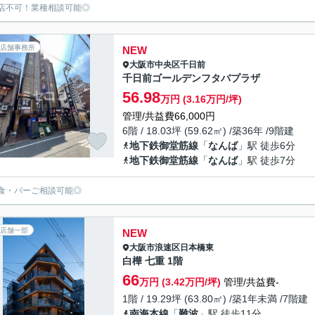
店不可！業種相談可能◎
店舗事務所
NEW
大阪市中央区
千日前
千日前ゴールデンフタバプラザ
56.98
万円 (3.16万円/坪)
管理/共益費66,000円
6階 / 18.03坪 (59.62㎡) /築36年 /9階建
地下鉄御堂筋線
「
なんば
」駅 徒歩6分
地下鉄御堂筋線
「
なんば
」駅 徒歩7分
食・バーご相談可能◎
店舗一部
NEW
大阪市浪速区
日本橋東
白樺 七重 1階
66
万円 (3.42万円/坪)
管理/共益費-
1階 / 19.29坪 (63.80㎡) /築1年未満 /7階建
南海本線
「
難波
」駅 徒歩11分