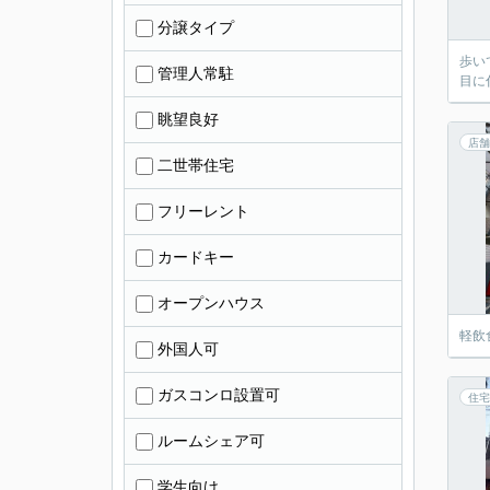
分譲タイプ
歩い
管理人常駐
目に
眺望良好
店舗
二世帯住宅
フリーレント
カードキー
オープンハウス
軽飲
外国人可
ガスコンロ設置可
住宅
ルームシェア可
学生向け