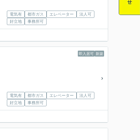
電気有
都市ガス
エレベーター
法人可
好立地
事務所可
即入居可
新築
電気有
都市ガス
エレベーター
法人可
好立地
事務所可