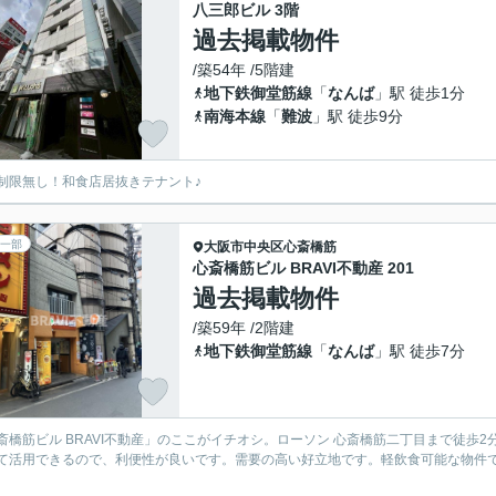
八三郎ビル 3階
過去掲載物件
/築54年 /5階建
地下鉄御堂筋線
「
なんば
」駅 徒歩1分
南海本線
「
難波
」駅 徒歩9分
制限無し！和食店居抜きテナント♪
一部
大阪市中央区
心斎橋筋
心斎橋筋ビル BRAVI不動産 201
過去掲載物件
/築59年 /2階建
地下鉄御堂筋線
「
なんば
」駅 徒歩7分
斎橋筋ビル BRAVI不動産」のここがイチオシ。ローソン 心斎橋筋二丁目まで徒歩
て活用できるので、利便性が良いです。需要の高い好立地です。軽飲食可能な物件