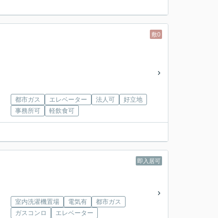
敷0
都市ガス
エレベーター
法人可
好立地
事務所可
軽飲食可
即入居可
室内洗濯機置場
電気有
都市ガス
ガスコンロ
エレベーター