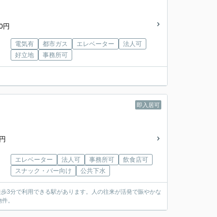
0円
電気有
都市ガス
エレベーター
法人可
好立地
事務所可
即入居可
0円
エレベーター
法人可
事務所可
飲食店可
スナック・バー向け
公共下水
徒歩3分で利用できる駅があります。人の往来が活発で賑やかな
物件。