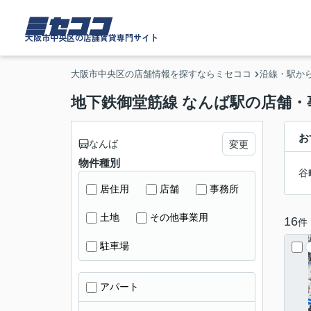
ミセココ
大阪市中央区の店舗賃貸専門サイト
大阪市中央区の店舗情報を探すならミセココ
沿線・駅か
地下鉄御堂筋線 なんば駅の店舗・
お
なんば
変更
物件種別
谷
居住用
店舗
事務所
土地
その他事業用
16
件
駐車場
アパート