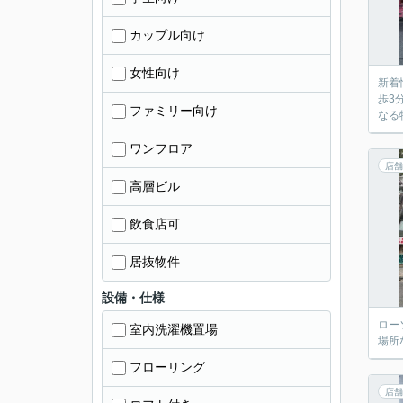
カップル向け
女性向け
新着
歩3
ファミリー向け
なる
ワンフロア
店舗
高層ビル
飲食店可
居抜物件
設備・仕様
ロー
室内洗濯機置場
場所
フローリング
店舗