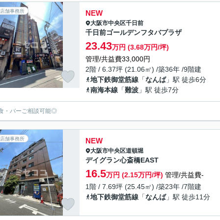
店舗事務所
NEW
大阪市中央区
千日前
千日前ゴールデンフタバプラザ
23.43
万円 (3.68万円/坪)
管理/共益費33,000円
2階 / 6.37坪 (21.06㎡) /築36年 /9階建
地下鉄御堂筋線
「
なんば
」駅 徒歩6分
南海本線
「
難波
」駅 徒歩7分
食・バーご相談可能◎
店舗事務所
NEW
大阪市中央区
道頓堀
デイグラン心斎橋EAST
16.5
万円 (2.15万円/坪)
管理/共益費-
1階 / 7.69坪 (25.45㎡) /築23年 /7階建
地下鉄御堂筋線
「
なんば
」駅 徒歩11分