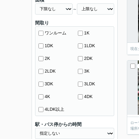
～
間取り
ワンルーム
1K
1DK
1LDK
現在
2K
2DK
2LDK
3K
3DK
3LDK
4K
4DK
4LDK以上
ロー
駅・バス停からの時間
場所