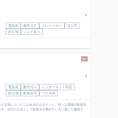
電気有
都市ガス
エレベーター
法人可
好立地
シンクあり
敷0
電気有
都市ガス
インターネット対応
好立地
飲食店可
バス共同
2分と近場にコンビニがあるのもポイント。色々な業種の飲食店
です。自分のお店として飲食店を開きたい方に適した建物で