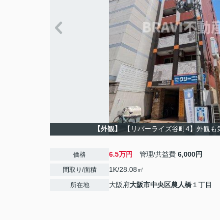
【外観】
【リバーライズ谷町4】外観も
6.5万円
管理/共益費
6,000円
価格
1K/28.08㎡
間取り/面積
大阪府
大阪市中央区
農人橋
１丁目
所在地