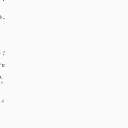
日に
件で
干せ
ね。
H
ます