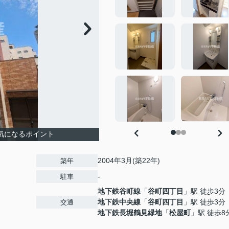
気になるポイント
2004年3月(築22年)
築年
-
駐車
地下鉄谷町線
「
谷町四丁目
」駅 徒歩3分
地下鉄中央線
「
谷町四丁目
」駅 徒歩3分
交通
地下鉄長堀鶴見緑地
「
松屋町
」駅 徒歩8