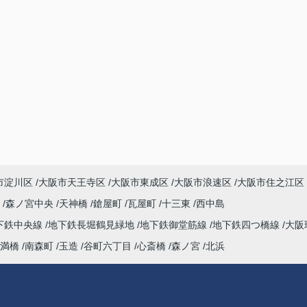
市淀川区
大阪市天王寺区
大阪市東成区
大阪市浪速区
大阪市住之江区
町
森ノ宮中央
天神橋
鎗屋町
瓦屋町
十三東
西中島
下鉄中央線
地下鉄長堀鶴見緑地
地下鉄御堂筋線
地下鉄四つ橋線
大阪
満橋
南森町
玉造
谷町六丁目
心斎橋
森ノ宮
北浜