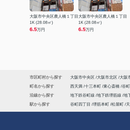
大阪市中央区農人橋１丁目
大阪市中央区農人橋１丁目
1K (28.08㎡)
1K (28.08㎡)
6.5
6.5
万円
万円
市区町村から探す
大阪市中央区
大阪市北区
大阪
町名から探す
西天満
十三本町
東心斎橋
谷
沿線から探す
地下鉄谷町線
地下鉄堺筋線
地
駅から探す
谷町四丁目
堺筋本町
松屋町
天