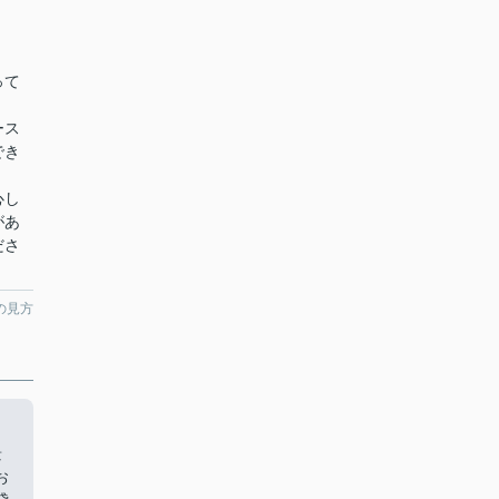
。
って
ース
でき
心し
があ
ださ
の見方
景
お