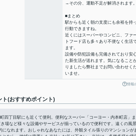
→その分、運動不足が解消されます
■まとめ
駅からも近く朝の支度にも余裕を持
行動できますね。
近くにはスーパーやコンビニ、ファ
トフード店も多々あり不便なく生活
ます。
設備や防犯設備も完備されており安
た新生活が送れます。気になること
りましたら弊社までお問い合わせく
いませ。
情報
ント(おすすめポイント)
線谷町四丁目駅にも近くて便利。便利なスーパー「コーヨー・内本町店」ま
置き場など様々な設備やサービスが揃っているので便利です。遠くの風
的になれます。おしゃれなあなたには、外観タイル張りのマンションが