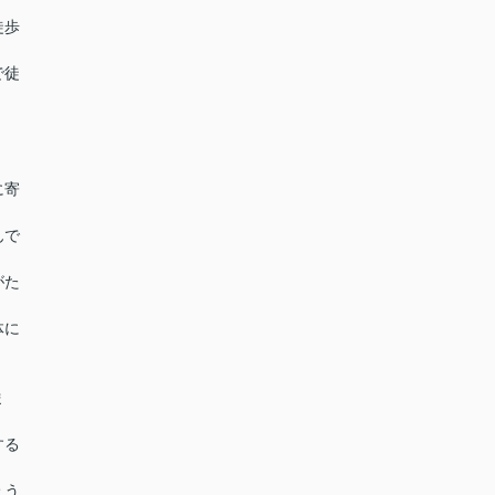
徒歩
で徒
に寄
んで
がた
体に
ま
する
ょう