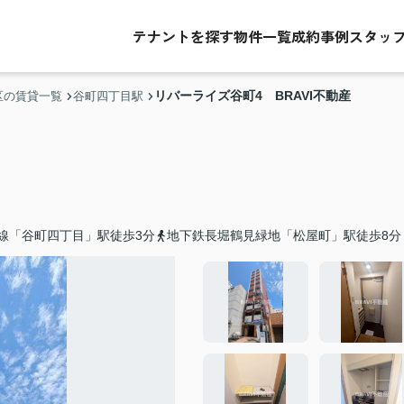
テナントを探す
物件一覧
成約事例
スタッ
リバーライズ谷町4 BRAVI不動産
区の賃貸一覧
谷町四丁目駅
線「谷町四丁目」駅徒歩3分
地下鉄長堀鶴見緑地「松屋町」駅徒歩8分