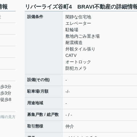
情報
リバーライズ谷町4 BRAVI不動産の詳細情
産
設備条件
閑静な住宅地
エレベーター
駐輪場
敷地内ごみ置き場
耐震構造
外観タイル張り
CATV
オートロック
防犯カメラ
設備(その他)
-
徒歩3分
駐車場/月額
-/-
徒歩3分
 徒歩8
用途地域
-
募集戸数 / 総戸数
- / -
情報の見方
取引態様
仲介