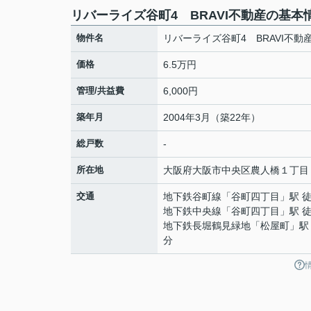
リバーライズ谷町4 BRAVI不動産の基本
物件名
リバーライズ谷町4 BRAVI不動
価格
6.5万円
管理/共益費
6,000円
築年月
2004年3月（築22年）
総戸数
-
所在地
大阪府
大阪市中央区
農人橋
１丁目
交通
地下鉄谷町線
「
谷町四丁目
」駅 
地下鉄中央線
「
谷町四丁目
」駅 
地下鉄長堀鶴見緑地
「
松屋町
」駅
分