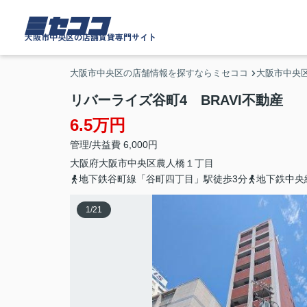
ミセココ
大阪市中央区の店舗賃貸専門サイト
大阪市中央区の店舗情報を探すならミセココ
大阪市中央
リバーライズ谷町4 BRAVI不動産
6.5万円
管理/共益費 6,000円
大阪府
大阪市中央区
農人橋
１丁目
地下鉄谷町線「谷町四丁目」駅徒歩3分
地下鉄中央
1
/
21