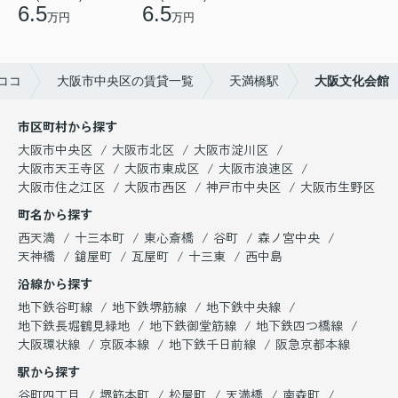
6.5
6.5
万円
万円
ココ
大阪市中央区の賃貸一覧
天満橋駅
大阪文化会館
市区町村から探す
大阪市中央区
大阪市北区
大阪市淀川区
大阪市天王寺区
大阪市東成区
大阪市浪速区
大阪市住之江区
大阪市西区
神戸市中央区
大阪市生野区
町名から探す
西天満
十三本町
東心斎橋
谷町
森ノ宮中央
天神橋
鎗屋町
瓦屋町
十三東
西中島
沿線から探す
地下鉄谷町線
地下鉄堺筋線
地下鉄中央線
地下鉄長堀鶴見緑地
地下鉄御堂筋線
地下鉄四つ橋線
大阪環状線
京阪本線
地下鉄千日前線
阪急京都本線
駅から探す
谷町四丁目
堺筋本町
松屋町
天満橋
南森町