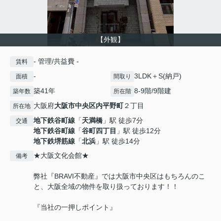
【外観】
- 管理/共益費 -
賃料
-
3LDK＋S(納戸)
面積
間取り
築41年
8-9階/9階建
築年数
所在階
大阪府
大阪市中央区
内平野町
２丁目
所在地
地下鉄谷町線
「
天満橋
」駅 徒歩7分
交通
地下鉄谷町線
「
谷町四丁目
」駅 徒歩12分
地下鉄堺筋線
「
北浜
」駅 徒歩14分
★大阪文化会館★
備考
弊社『BRAVI不動産』では大阪市中央区はもちろんのこ
と、大阪全域の物件を取り扱っております！！
『当社の一押しポイント』