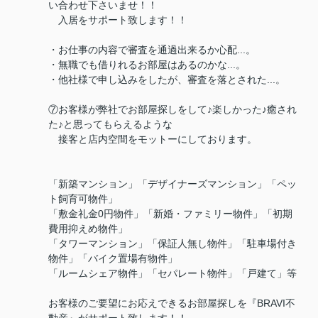
い合わせ下さいませ！！
入居をサポート致します！！
・お仕事の内容で審査を通過出来るか心配...。
・無職でも借りれるお部屋はあるのかな...。
・他社様で申し込みをしたが、審査を落とされた...。
⑦お客様が弊社でお部屋探しをして♪楽しかった♪癒され
た♪と思ってもらえるような
接客と店内空間をモットーにしております。
「新築マンション」「デザイナーズマンション」「ペッ
ト飼育可物件」
「敷金礼金0円物件」「新婚・ファミリー物件」「初期
費用抑えめ物件」
「タワーマンション」「保証人無し物件」「駐車場付き
物件」「バイク置場有物件」
「ルームシェア物件」「セパレート物件」「戸建て」等
お客様のご要望にお応えできるお部屋探しを『BRAVI不