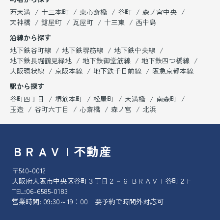
西天満
十三本町
東心斎橋
谷町
森ノ宮中央
天神橋
鎗屋町
瓦屋町
十三東
西中島
沿線から探す
地下鉄谷町線
地下鉄堺筋線
地下鉄中央線
地下鉄長堀鶴見緑地
地下鉄御堂筋線
地下鉄四つ橋線
大阪環状線
京阪本線
地下鉄千日前線
阪急京都本線
駅から探す
谷町四丁目
堺筋本町
松屋町
天満橋
南森町
玉造
谷町六丁目
心斎橋
森ノ宮
北浜
ＢＲＡＶＩ不動産
〒540-0012
大阪府大阪市中央区谷町３丁目２－６ ＢＲＡＶＩ谷町２Ｆ
TEL:
06-6585-0183
営業時間: 09:30～19：00 要予約で時間外対応可