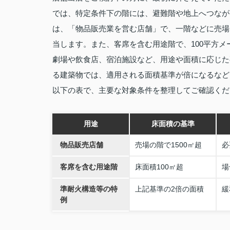
では、特定条件下の階には、避難階や地上へつなが
は、「物品販売業を営む店舗」で、一階などに売場
当します。また、客席を含む用途階で、100平方
劇場や飲食店、宿泊施設など、用途や面積に応じた
る建築物では、適用される面積基準が倍になるなど
以下の表で、主要な対象条件を整理してご確認くだ
用途
床面積の基準
物品販売店舗
売場の階で1500㎡超
必
客席を含む用途階
床面積100㎡超
場
準耐火構造等の特
上記基準の2倍の面積
緩
例