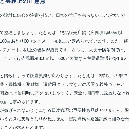
トと実務上の注意点
の設計に細心の注意を払い、日常の管理も怠らないことが大切で
整理しましょう。たとえば、物品販売店舗（床面積1,500㎡以
00㎡あたり60センチメートル以上と定められています。また、避
センチメートル以上の確保が必要です。さらに、火災予防条例では、
とえば売場面積300㎡以上600㎡未満なら主要避難通路を1.6メ
と階数によって設置義務が変わります。たとえば、2階以上の階で
助袋・緩降機・避難橋・避難用タラップなどの設置が義務づけられ
、避難器具は使用時にアクセスしやすく、安全な開口部に設置しなけ
設計も求められます。
が妨げられないようにする日常管理の重要性も見落とせません。
いうときに支障となりかねません。定期点検や避難訓練と組み合
くことが求められます。