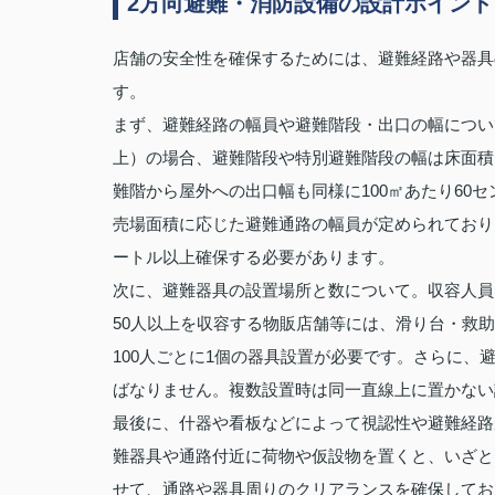
2方向避難・消防設備の設計ポイン
店舗の安全性を確保するためには、避難経路や器具
す。
まず、避難経路の幅員や避難階段・出口の幅について
上）の場合、避難階段や特別避難階段の幅は床面積1
難階から屋外への出口幅も同様に100㎡あたり60
売場面積に応じた避難通路の幅員が定められており、た
ートル以上確保する必要があります。
次に、避難器具の設置場所と数について。収容人員
50人以上を収容する物販店舗等には、滑り台・救
100人ごとに1個の器具設置が必要です。さらに
ばなりません。複数設置時は同一直線上に置かない
最後に、什器や看板などによって視認性や避難経路
難器具や通路付近に荷物や仮設物を置くと、いざと
せて、通路や器具周りのクリアランスを確保してお