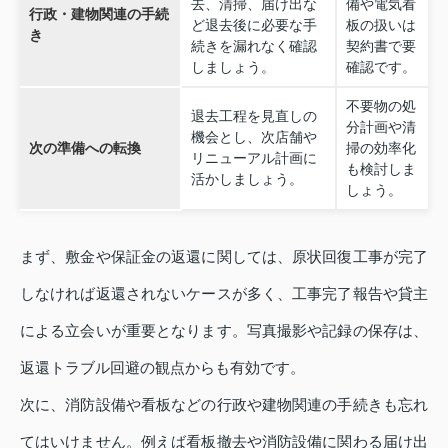
去、清掃、届け出な
備や電気看
行政・建物関連の手続
ど退去後に必要な手
板の扱いは
き
続きを漏れなく確認
契約書で要
しましょう。
確認です。
不要物の処
退去工程を見直しの
分計画や清
機会とし、次店舗や
次の準備への転換
掃の効率化
リニューアル計画に
も検討しま
活かしましょう。
しょう。
まず、敷金や保証金の返還に関しては、原状回復工事が完了
しなければ返還されないケースが多く、工事完了報告や貸主
による立会いが重要となります。写真撮影や記録の保存は、
返還トラブル回避の観点からも有効です。
次に、消防設備や看板などの行政や建物関連の手続きも忘れ
てはいけません。例えば看板撤去や消防設備に関わる届け出