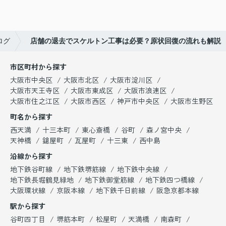
ログ
店舗の退去でスケルトン工事は必要？原状回復の流れも解説
市区町村から探す
大阪市中央区
大阪市北区
大阪市淀川区
大阪市天王寺区
大阪市東成区
大阪市浪速区
大阪市住之江区
大阪市西区
神戸市中央区
大阪市生野区
町名から探す
西天満
十三本町
東心斎橋
谷町
森ノ宮中央
天神橋
鎗屋町
瓦屋町
十三東
西中島
沿線から探す
地下鉄谷町線
地下鉄堺筋線
地下鉄中央線
地下鉄長堀鶴見緑地
地下鉄御堂筋線
地下鉄四つ橋線
大阪環状線
京阪本線
地下鉄千日前線
阪急京都本線
駅から探す
谷町四丁目
堺筋本町
松屋町
天満橋
南森町