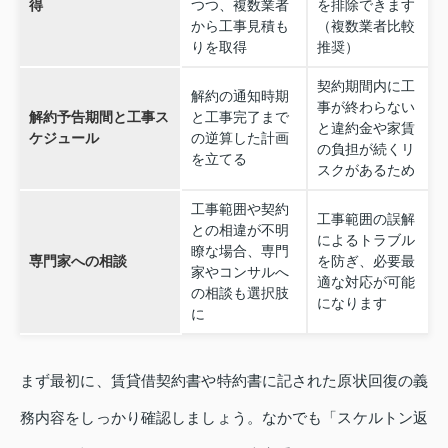
得
つつ、複数業者
を排除できます
から工事見積も
（複数業者比較
りを取得
推奨）
契約期間内に工
解約の通知時期
事が終わらない
解約予告期間と工事ス
と工事完了まで
と違約金や家賃
ケジュール
の逆算した計画
の負担が続くリ
を立てる
スクがあるため
工事範囲や契約
工事範囲の誤解
との相違が不明
によるトラブル
瞭な場合、専門
専門家への相談
を防ぎ、必要最
家やコンサルへ
適な対応が可能
の相談も選択肢
になります
に
まず最初に、賃貸借契約書や特約書に記された原状回復の義
務内容をしっかり確認しましょう。なかでも「スケルトン返