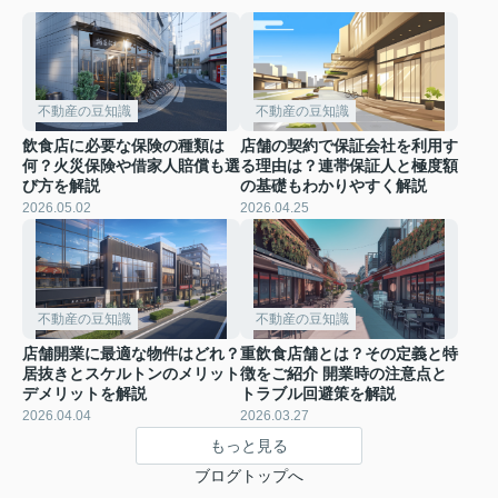
不動産の豆知識
不動産の豆知識
飲食店に必要な保険の種類は
店舗の契約で保証会社を利用す
何？火災保険や借家人賠償も選
る理由は？連帯保証人と極度額
び方を解説
の基礎もわかりやすく解説
2026.05.02
2026.04.25
不動産の豆知識
不動産の豆知識
店舗開業に最適な物件はどれ？
重飲食店舗とは？その定義と特
居抜きとスケルトンのメリット
徴をご紹介 開業時の注意点と
デメリットを解説
トラブル回避策を解説
2026.04.04
2026.03.27
もっと見る
ブログトップへ