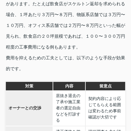
があります。たとえば飲食店がスケルトン返却を求められる
場合、１坪あたり３万円〜８万円、物販系店舗では３万円〜
１０万円、オフィス系店舗では２万円〜８万円といった幅が
見られ、飲食店の２０坪規模であれば、１００〜３００万円
程度の工事費用になる例もあります。
費用を抑えるための工夫としては、以下のような手段が効果
的です。
対策
内容
留意点
居抜き退去の
契約内容により応
了承や施工業
じてもらえる範囲
オーナーとの交渉
者の選定自由
は変わるため事前
などを打診す
確認が大切です
る