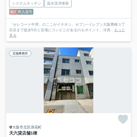
システムキッチン
温水洗浄便座
敷0
即入居可
「セレコート中津」のここがイチオシ。セブン−イレブン大阪豊崎３丁
目店まで徒歩5分と近場にコンビニがあるのもポイント。冷房...
もっと
見る
店舗事務所
大阪市北区浪花町
天六貸店舗
1棟