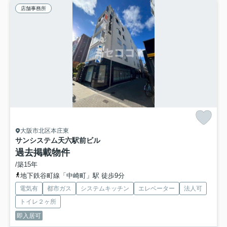
店舗事務所
大阪市北区本庄東
サンシステム天六駅前ビル
過去掲載物件
/築15年
地下鉄谷町線「中崎町」駅 徒歩9分
電気有
都市ガス
システムキッチン
エレベーター
法人可
トイレ２ヶ所
即入居可