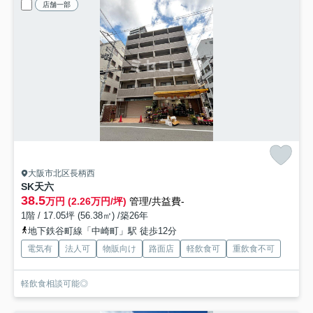
店舗一部
大阪市北区長柄西
SK天六
38.5
万円 (2.26万円/坪)
管理/共益費-
1階 / 17.05坪 (56.38㎡) /築26年
地下鉄谷町線「中崎町」駅 徒歩12分
電気有
法人可
物販向け
路面店
軽飲食可
重飲食不可
軽飲食相談可能◎