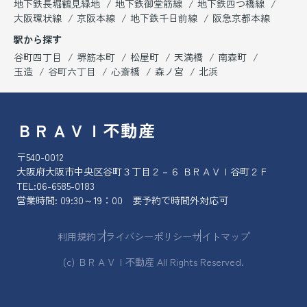
地下鉄長堀鶴見緑地
地下鉄御堂筋線
地下鉄四つ橋線
大阪環状線
京阪本線
地下鉄千日前線
阪急京都本線
駅から探す
谷町四丁目
堺筋本町
松屋町
天満橋
南森町
玉造
谷町六丁目
心斎橋
森ノ宮
北浜
ＢＲＡＶＩ不動産
〒540-0012
大阪府大阪市中央区谷町３丁目２－６ ＢＲＡＶＩ谷町２Ｆ
TEL:
06-6585-0183
営業時間: 09:30～19：00 要予約で時間外対応可
利用規約
プライバシーポリシー
サイトマップ
(c) ＢＲＡＶＩ不動産 All Rights Reserved.