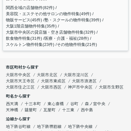
関西全域の店舗物件(82件)
美容院・エステその他サロンの物件特集(49件)
物販サービス(45件)
塾・スクールの物件特集(39件)
大阪1階店舗物件特集(35件)
大阪市中央区の貸店舗・空き店舗物件特集(32件)
飲食物件特集(31件)
医療・介護・福祉(28件)
スケルトン物件特集(23件)
その他物件特集(21件)
市区町村から探す
大阪市中央区
大阪市北区
大阪市淀川区
大阪市天王寺区
大阪市東成区
大阪市浪速区
大阪市住之江区
大阪市西区
神戸市中央区
大阪市生野区
町名から探す
西天満
十三本町
東心斎橋
谷町
森ノ宮中央
天神橋
鎗屋町
瓦屋町
十三東
西中島
沿線から探す
地下鉄谷町線
地下鉄堺筋線
地下鉄中央線