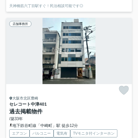
天神橋筋六丁目駅すぐ！民泊相談可能です◎
店舗事務所
大阪市北区豊崎
セレコート中津
401
過去掲載物件
/築33年
地下鉄谷町線「中崎町」駅 徒歩12分
エアコン
バルコニー
電気有
TVモニタ付インターホン