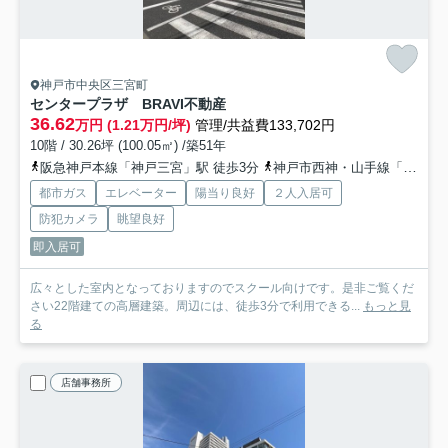
神戸市中央区三宮町
センタープラザ BRAVI不動産
36.62
万円 (1.21万円/坪)
管理/共益費133,702円
10階 / 30.26坪 (100.05㎡) /築51年
阪急神戸本線「神戸三宮」駅 徒歩3分
神戸市西神・山手線「三宮」駅 徒歩3分
都市ガス
エレベーター
陽当り良好
２人入居可
防犯カメラ
眺望良好
即入居可
広々とした室内となっておりますのでスクール向けです。是非ご覧くだ
さい22階建ての高層建築。周辺には、徒歩3分で利用できる...
もっと見
る
店舗事務所