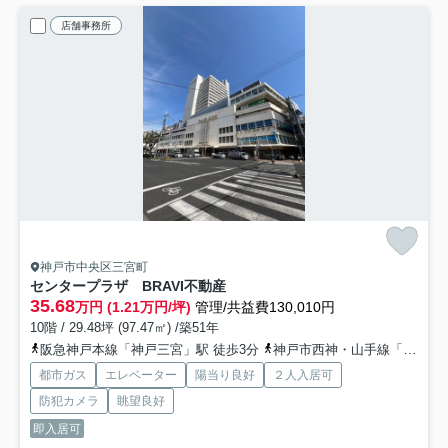
店舗事務所
神戸市中央区三宮町
センタープラザ BRAVI不動産
35.68
万円 (1.21万円/坪)
管理/共益費130,010円
10階 / 29.48坪 (97.47㎡) /築51年
阪急神戸本線「神戸三宮」駅 徒歩3分
神戸市西神・山手線「三宮」駅 徒歩3分
都市ガス
エレベーター
陽当り良好
２人入居可
防犯カメラ
眺望良好
即入居可