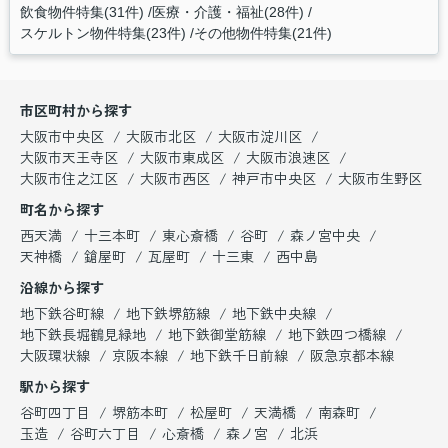
飲食物件特集(31件)
医療・介護・福祉(28件)
スケルトン物件特集(23件)
その他物件特集(21件)
市区町村から探す
大阪市中央区
大阪市北区
大阪市淀川区
大阪市天王寺区
大阪市東成区
大阪市浪速区
大阪市住之江区
大阪市西区
神戸市中央区
大阪市生野区
町名から探す
西天満
十三本町
東心斎橋
谷町
森ノ宮中央
天神橋
鎗屋町
瓦屋町
十三東
西中島
沿線から探す
地下鉄谷町線
地下鉄堺筋線
地下鉄中央線
地下鉄長堀鶴見緑地
地下鉄御堂筋線
地下鉄四つ橋線
大阪環状線
京阪本線
地下鉄千日前線
阪急京都本線
駅から探す
谷町四丁目
堺筋本町
松屋町
天満橋
南森町
玉造
谷町六丁目
心斎橋
森ノ宮
北浜