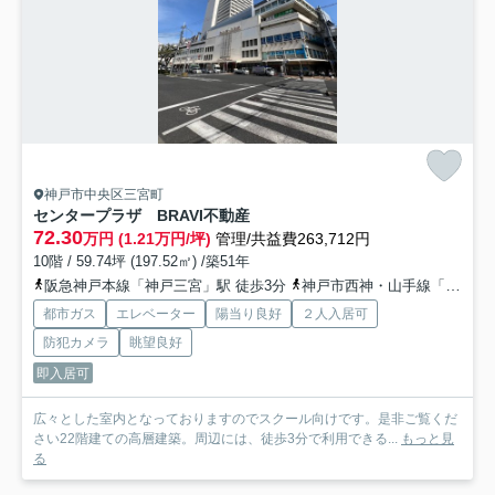
神戸市中央区三宮町
センタープラザ BRAVI不動産
72.30
万円 (1.21万円/坪)
管理/共益費263,712円
10階 / 59.74坪 (197.52㎡) /築51年
阪急神戸本線「神戸三宮」駅 徒歩3分
神戸市西神・山手線「三宮」駅 徒歩3分
都市ガス
エレベーター
陽当り良好
２人入居可
防犯カメラ
眺望良好
即入居可
広々とした室内となっておりますのでスクール向けです。是非ご覧くだ
さい22階建ての高層建築。周辺には、徒歩3分で利用できる...
もっと見
る