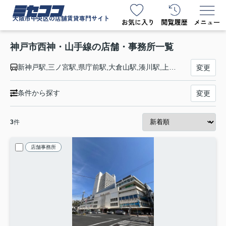
ミセココ
大阪市中央区の店舗賃貸専門サイト
神戸市西神・山手線の店舗・事務所一覧
新神戸駅,三ノ宮駅,県庁前駅,大倉山駅,湊川駅,上沢駅,高速長田駅,新長田駅,板宿駅,妙法寺駅,名谷駅,総合運動公園駅,学園都市駅,伊川谷駅,西神南駅,西神中央駅
変更
条件から探す
変更
3
件
店舗事務所