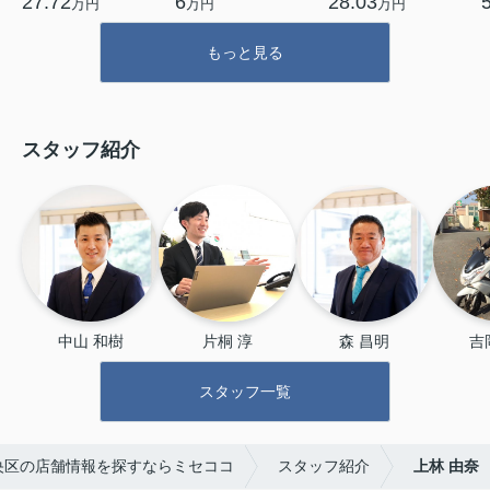
27.72
6
28.03
万円
万円
万円
もっと見る
スタッフ紹介
中山 和樹
片桐 淳
森 昌明
吉
スタッフ一覧
央区の店舗情報を探すならミセココ
スタッフ紹介
上林 由奈