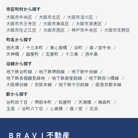
市区町村から探す
大阪市中央区
大阪市北区
大阪市淀川区
大阪市天王寺区
大阪市東成区
大阪市浪速区
大阪市住之江区
大阪市西区
神戸市中央区
大阪市生野区
町名から探す
西天満
十三本町
東心斎橋
谷町
森ノ宮中央
天神橋
鎗屋町
瓦屋町
十三東
西中島
沿線から探す
地下鉄谷町線
地下鉄堺筋線
地下鉄中央線
地下鉄長堀鶴見緑地
地下鉄御堂筋線
地下鉄四つ橋線
大阪環状線
京阪本線
地下鉄千日前線
阪急京都本線
駅から探す
谷町四丁目
堺筋本町
松屋町
天満橋
南森町
玉造
谷町六丁目
心斎橋
森ノ宮
北浜
ＢＲＡＶＩ不動産