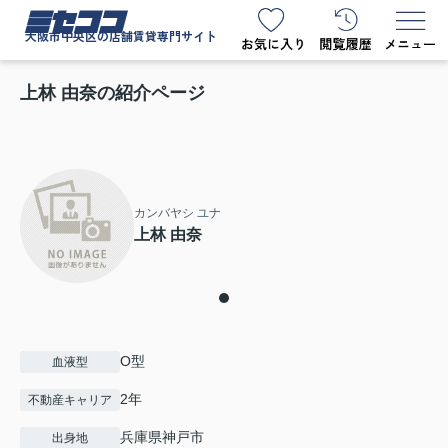
ミセココ
大阪市中央区の店舗賃貸専門サイト
上林 由奈の紹介ページ
カンバヤシ ユナ
上林 由奈
O型
血液型
2年
不動産キャリア
兵庫県神戸市
出身地