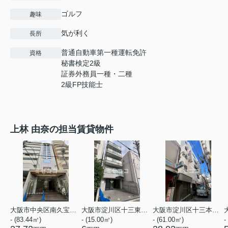
ゴルフ
趣味
気が利く
長所
普通自動車第一種運転免許
資格
秘書検定2級
証券外務員一種・二種
2級FP技能士
上林 由奈の担当賃貸物件
大阪市中央区南久宝寺町２丁目
大阪市淀川区十三東３丁目
大阪市淀川区十三本町１丁目
- (83.44㎡)
- (15.00㎡)
- (61.00㎡)
-