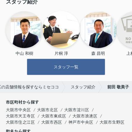
スタッフ紹介
中山 和樹
片桐 淳
森 昌明
上
スタッフ一覧
区の店舗情報を探すならミセココ
スタッフ紹介
前田 敬美子
市区町村から探す
大阪市中央区
大阪市北区
大阪市淀川区
大阪市天王寺区
大阪市東成区
大阪市浪速区
大阪市住之江区
大阪市西区
神戸市中央区
大阪市生野区
町名から探す