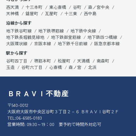
西天満
十三本町
東心斎橋
谷町
森ノ宮中央
天神橋
鎗屋町
瓦屋町
十三東
西中島
沿線から探す
地下鉄谷町線
地下鉄堺筋線
地下鉄中央線
地下鉄長堀鶴見緑地
地下鉄御堂筋線
地下鉄四つ橋線
大阪環状線
京阪本線
地下鉄千日前線
阪急京都本線
駅から探す
谷町四丁目
堺筋本町
松屋町
天満橋
南森町
玉造
谷町六丁目
心斎橋
森ノ宮
北浜
ＢＲＡＶＩ不動産
〒540-0012
大阪府大阪市中央区谷町３丁目２－６ ＢＲＡＶＩ谷町２Ｆ
TEL:
06-6585-0183
営業時間: 09:30～19：00 要予約で時間外対応可