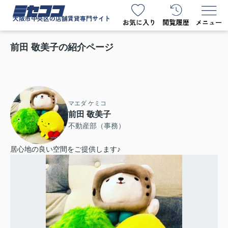
ミセココ
大阪市中央区の店舗賃貸専門サイト
前田 敬美子の紹介ページ
マエダ ケミコ
前田 敬美子
不動産部（事務）
居心地の良い空間をご提供します♪