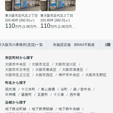
東大阪市足代北２丁目
東大阪市足代北２丁目
103.45坪 (342.01㎡)
103.45坪 (342.01㎡)
110
110
万円 (1.06万円/坪)
万円 (1.06万円/坪)
東大阪市の事務所(賃貸)一覧
布施貸店舗 BRAVI不動産
1階
市区町村から探す
大阪市中央区
大阪市北区
大阪市淀川区
大阪市天王寺区
大阪市東成区
大阪市浪速区
大阪市住之江区
大阪市西区
神戸市中央区
大阪市生野区
町名から探す
西天満
十三本町
東心斎橋
谷町
森ノ宮中央
天神橋
鎗屋町
瓦屋町
十三東
西中島
沿線から探す
地下鉄谷町線
地下鉄堺筋線
地下鉄中央線