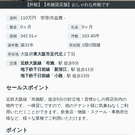
【外観】【布施貸店舗】おしゃれな外観です
110万円 管理/共益費 -
賃料
0ヶ月
0ヶ月
敷金
礼金
342.01㎡
103.45坪
面積
坪数
築31年
1階/2階建
築年数
所在階
大阪府
東大阪市
足代北
２丁目
所在地
近鉄大阪線
「
布施
」駅 徒歩5分
交通
地下鉄千日前線
「
新深江
」駅 徒歩11分
地下鉄千日前線
「
小路
」駅 徒歩13分
セールスポイント
近鉄大阪線「布施駅」徒歩5分の好立地！昔懐かしの商店街内の
物件です。一棟貸しですので、他のテナント様に気兼ねなくご利
用いただくことができます。飲食店・物販・スクール・事務所仕
様など、様々な業種でご利用いただけます。
ポイント