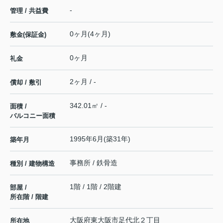
-
管理 / 共益費
0ヶ月(4ヶ月)
敷金(保証金)
0ヶ月
礼金
2ヶ月 / -
償却 / 敷引
342.01㎡ / -
面積 /
バルコニー面積
1995年6月(築31年)
築年月
事務所 / 鉄骨造
種別 / 建物構造
1階 / 1階 / 2階建
部屋 /
所在階 / 階建
大阪府
東大阪市
足代北
２丁目
所在地