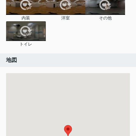
内装
洋室
その他
トイレ
地図