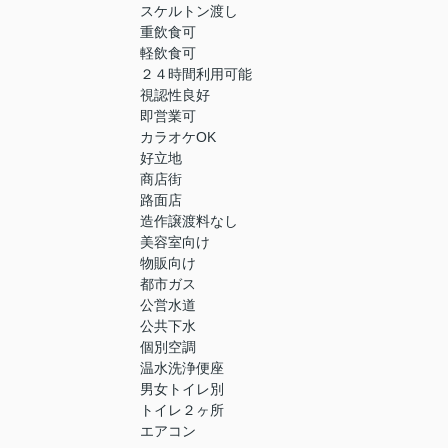
スケルトン渡し
重飲食可
軽飲食可
２４時間利用可能
視認性良好
即営業可
カラオケOK
好立地
商店街
路面店
造作譲渡料なし
美容室向け
物販向け
都市ガス
公営水道
公共下水
個別空調
温水洗浄便座
男女トイレ別
トイレ２ヶ所
エアコン