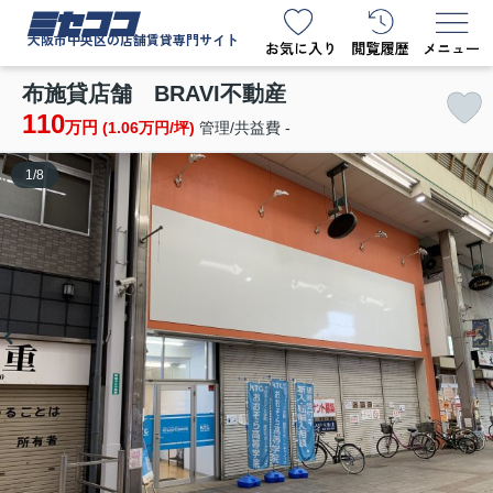
ミセココ
大阪市中央区の店舗賃貸専門サイト
布施貸店舗 BRAVI不動産
110
万円
(1.06万円/坪)
管理/共益費 -
1
/
8