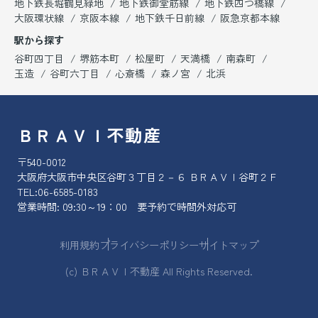
地下鉄長堀鶴見緑地
地下鉄御堂筋線
地下鉄四つ橋線
大阪環状線
京阪本線
地下鉄千日前線
阪急京都本線
駅から探す
谷町四丁目
堺筋本町
松屋町
天満橋
南森町
玉造
谷町六丁目
心斎橋
森ノ宮
北浜
ＢＲＡＶＩ不動産
〒540-0012
大阪府大阪市中央区谷町３丁目２－６ ＢＲＡＶＩ谷町２Ｆ
TEL:
06-6585-0183
営業時間: 09:30～19：00 要予約で時間外対応可
利用規約
プライバシーポリシー
サイトマップ
(c) ＢＲＡＶＩ不動産 All Rights Reserved.