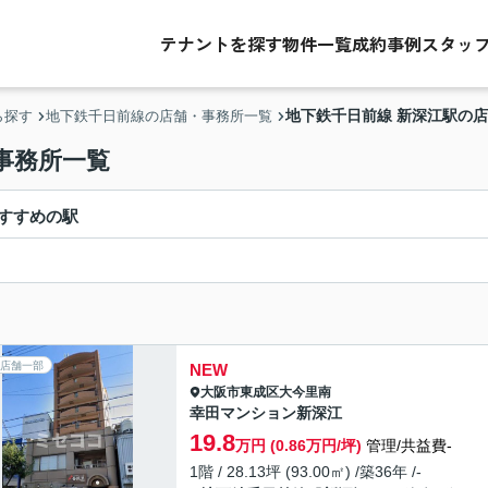
テナントを探す
物件一覧
成約事例
スタッ
地下鉄千日前線 新深江駅の
ら探す
地下鉄千日前線の店舗・事務所一覧
事務所一覧
すすめの駅
店舗一部
NEW
大阪市東成区
大今里南
幸田マンション新深江
19.8
万円 (0.86万円/坪)
管理/共益費-
1階 / 28.13坪 (93.00㎡) /築36年 /-