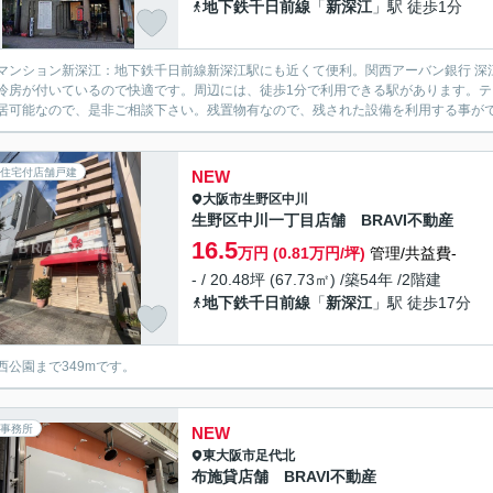
地下鉄千日前線
「
新深江
」駅 徒歩1分
マンション新深江：地下鉄千日前線新深江駅にも近くて便利。関西アーバン銀行 深
冷房が付いているので快適です。周辺には、徒歩1分で利用できる駅があります。
居可能なので、是非ご相談下さい。残置物有なので、残された設備を利用する事が
住宅付店舗戸建
NEW
大阪市生野区
中川
生野区中川一丁目店舗 BRAVI不動産
16.5
万円 (0.81万円/坪)
管理/共益費-
- / 20.48坪 (67.73㎡) /築54年 /2階建
地下鉄千日前線
「
新深江
」駅 徒歩17分
西公園まで349mです。
事務所
NEW
東大阪市
足代北
布施貸店舗 BRAVI不動産