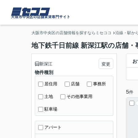
ミセココ
大阪市中央区の店舗賃貸専門サイト
大阪市中央区の店舗情報を探すならミセココ
沿線・駅か
地下鉄千日前線 新深江駅の店舗・
お
新深江
変更
物件種別
居住用
店舗
事務所
5
件
土地
その他事業用
駐車場
アパート