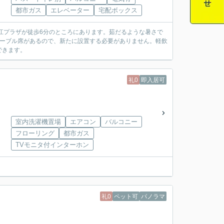
都市ガス
エレベーター
宅配ボックス
江プラザが徒歩6分のところにあります。茹だるような暑さで
テーブル席があるので、新たに設置する必要がありません。軽飲
できます。
礼0
即入居可
室内洗濯機置場
エアコン
バルコニー
フローリング
都市ガス
TVモニタ付インターホン
礼0
ペット可
パノラマ