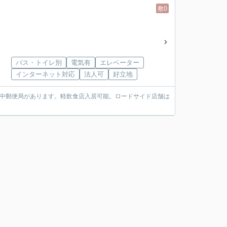
敷0
バス・トイレ別
電気有
エレベーター
インターネット対応
法人可
好立地
江中郵便局があります。軽飲食店入居可能。ロードサイド店舗は