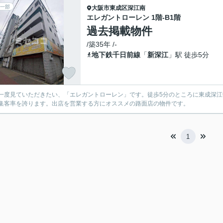
一部
大阪市東成区
深江南
エレガントローレン 1階-B1階
過去掲載物件
/築35年 /-
地下鉄千日前線
「
新深江
」駅 徒歩5分
一度見ていただきたい、「エレガントローレン」です。徒歩5分のところに東成深
集客率を誇ります。出店を営業する方にオススメの路面店の物件です。
1