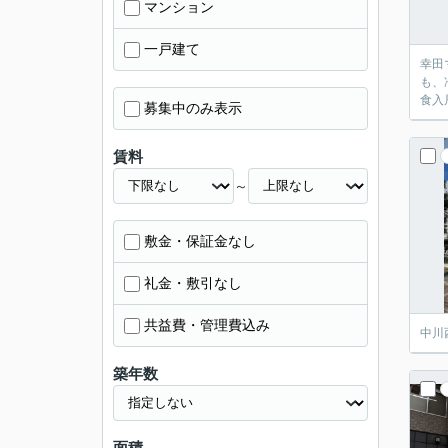
マンション
一戸建て
幸田
も、
食入
募集中のみ表示
賃料
～
敷金・保証金なし
礼金・敷引なし
共益費・管理費込み
中川
築年数
面積