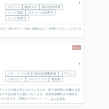
エアコン
都市ガス
温水洗浄便座
ペット相談
ガスコンロ設置可
ペット飼育可
すので、他のテナント様に気兼ねなくご利用いただくことができ
敷礼0
バス・トイレ別
室内洗濯機置場
エアコン
バルコニー
フローリング
電気有
配ボックスが備え付けられているため、家で何時間も待機する必
るので安全面でも優れております。浴室乾燥機付きの物件は、
できます。収納はクロゼット・シ...
もっと見る