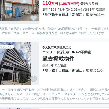
110
万円 (1.06万円/坪)
管理/共益費-
1階 / 103.45坪 (342.01㎡) /築31年 /2階建
地下鉄千日前線
「
新深江
」駅 徒歩11分
大阪線「布施駅」徒歩5分の好立地！昔懐かしの商店街内の物件です。一棟貸しで
。飲食店・物販・スクール・事務所仕様など、様々な業種でご利用いただけます。
マンション
大阪市東成区
深江北
エスリード深江橋 BRAVI不動産
過去掲載物件
/築16年 /11階建
地下鉄千日前線
「
新深江
」駅 徒歩15分
リード深江橋 BRAVI不動産：地下鉄中央線深江橋にも近くて便利。共用部には宅
ありません。セキュリティ面は、オートロック・TVインターホンなどを設置してい
を暖房機能で温めておくことで急激な温度変化によるヒートショックを予防することも