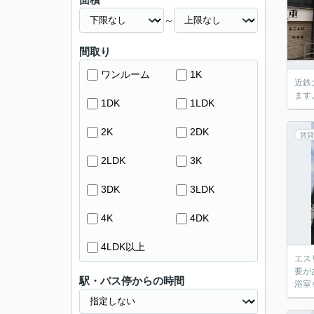
～
間取り
ワンルーム
1K
近鉄
ます
1DK
1LDK
2K
2DK
賃貸
2LDK
3K
3DK
3LDK
4K
4DK
4LDK以上
エス
要が
駅・バス停からの時間
浴室